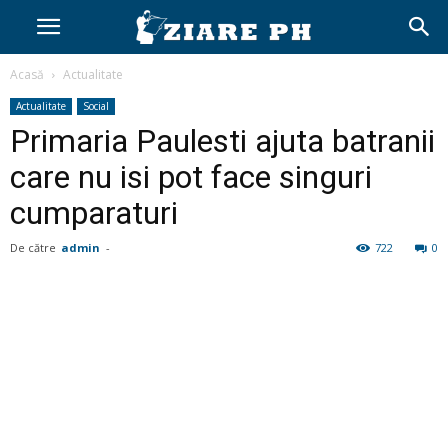
Acasă
Actualitate
Actualitate
Social
Primaria Paulesti ajuta batranii
care nu isi pot face singuri
cumparaturi
De către
admin
-
722
0