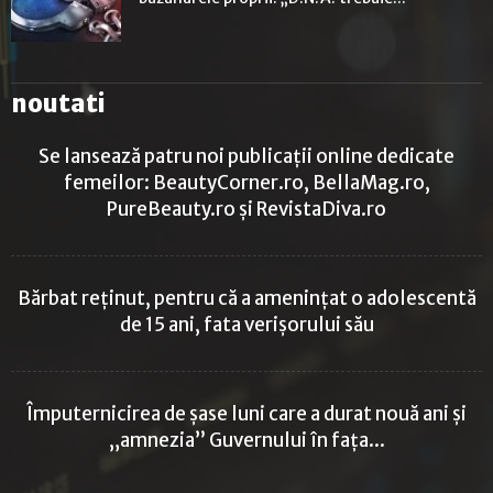
noutati
Se lansează patru noi publicații online dedicate
femeilor: BeautyCorner.ro, BellaMag.ro,
PureBeauty.ro și RevistaDiva.ro
Bărbat reținut, pentru că a amenințat o adolescentă
de 15 ani, fata verișorului său
Împuternicirea de șase luni care a durat nouă ani și
„amnezia” Guvernului în fața...