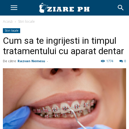
Acasă
Stiri locale
Stiri locale
Cum sa te ingrijesti in timpul
tratamentului cu aparat dentar
De către
Razvan Nemesu
-
1774
0