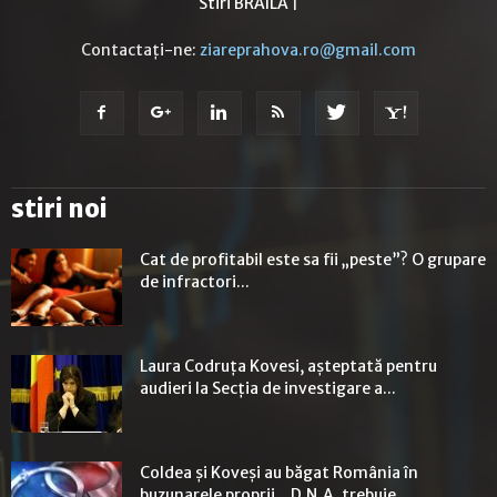
Stiri BRAILA
|
Contactați-ne:
ziareprahova.ro@gmail.com
stiri noi
Cat de profitabil este sa fii „peste”? O grupare
de infractori...
Laura Codruţa Kovesi, aşteptată pentru
audieri la Secţia de investigare a...
Coldea şi Koveşi au băgat România în
buzunarele proprii. „D.N.A. trebuie...