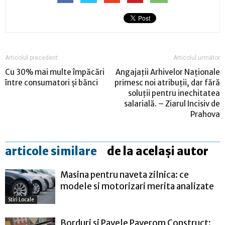
Articolul precedent
Articolul următor
Cu 30% mai multe împăcări
Angajații Arhivelor Naționale
între consumatori și bănci
primesc noi atribuții, dar fără
soluții pentru inechitatea
salarială. – Ziarul Incisiv de
Prahova
articole similare
de la același autor
Masina pentru naveta zilnica: ce
modele si motorizari merita analizate
Stiri Locale
Borduri și Pavele Paverom Construct: