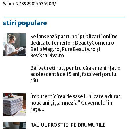
Salon-278929815636909/
stiri populare
Se lansează patru noi publicații online
dedicate femeilor: BeautyCorner.ro,
BellaMag.ro, PureBeauty.ro și
RevistaDiva.ro
Bărbat reținut, pentru că a amenințat o
adolescentă de 15 ani, fata verișorului
său
Împuternicirea de șase luni care a durat
nouă ani și „amnezia” Guvernului în
fața...
RALIUL PROSTIEI PE DRUMURILE