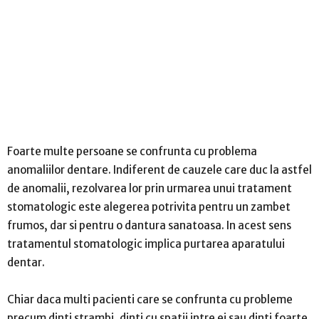
Foarte multe persoane se confrunta cu problema
anomaliilor dentare. Indiferent de cauzele care duc la astfel
de anomalii, rezolvarea lor prin urmarea unui tratament
stomatologic este alegerea potrivita pentru un zambet
frumos, dar si pentru o dantura sanatoasa. In acest sens
tratamentul stomatologic implica purtarea aparatului
dentar.
Chiar daca multi pacienti care se confrunta cu probleme
precum dinti strambi, dinti cu spatii intre ei sau dinti foarte