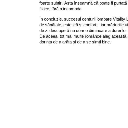
foarte subțiri. Asta înseamnă că poate fi purtată 
fizice, fără a incomoda.
În concluzie, succesul centurii lombare Vitalit
de sănătate, estetică și confort – iar mărturiile u
de zi descoperă nu doar o diminuare a durerilor de
De aceea, tot mai multe românce aleg această s
dorința de a arăta și de a se simți bine.