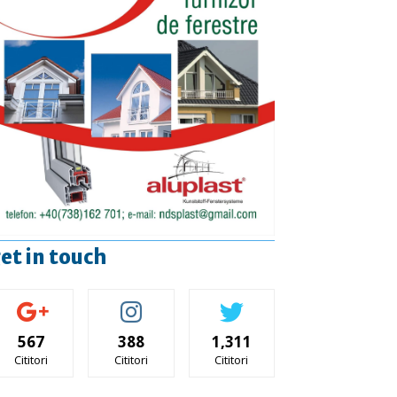
et in touch
567
388
1,311
Cititori
Cititori
Cititori