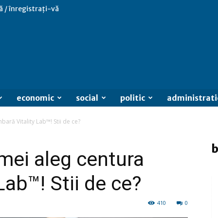
ă / înregistrați-vă
economic
social
politic
administrati
ară Vitality Lab™! Stii de ce?
b
mei aleg centura
Lab™! Stii de ce?
410
0