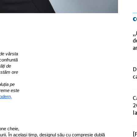
c
,
d
a
 de vârsta
 confruntă
ăți de
D
e stăm ore
c
oluția pe
vreme este
odern,
C
2
la
one cheie,
[
turii. În același timp, designul său cu compresie dublă