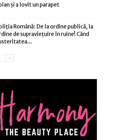
olan și a lovit un parapet
oliția Română: De la ordine publică, la
rdine de supraviețuire în ruine! Când
usteritatea...