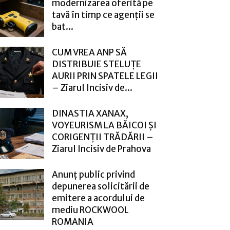
modernizarea oferită pe
tavă în timp ce agenții se
bat...
CUM VREA ANP SĂ
DISTRIBUIE STELUȚE
AURII PRIN SPATELE LEGII
– Ziarul Incisiv de...
DINASTIA XANAX,
VOYEURISM LA BĂICOI ȘI
CORIGENȚII TRĂDĂRII –
Ziarul Incisiv de Prahova
Anunț public privind
depunerea solicitării de
emitere a acordului de
mediu ROCKWOOL
ROMANIA