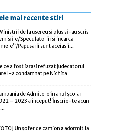
ele mai recente stiri
,Ministrii de la usereu si plus si-au scris
emisiile/Speculatorii isi incarca
rmele”/Papusarii sunt aceiasii...
e ce a fost iarasi refuzat judecatorul
are l-a condamnat pe Nichita
ampania de Admitere în anul școlar
022 – 2023 a început! Înscrie-te acum
...
FOTO] Un șofer de camion a adormit la