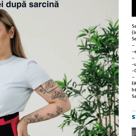
S
(i
Se
–
-
–
-u
-
– 
F
h
S
s