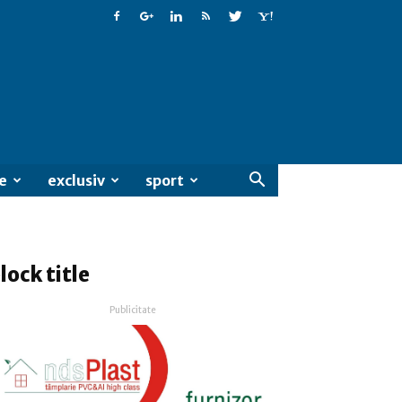
e
exclusiv
sport
lock title
Publicitate