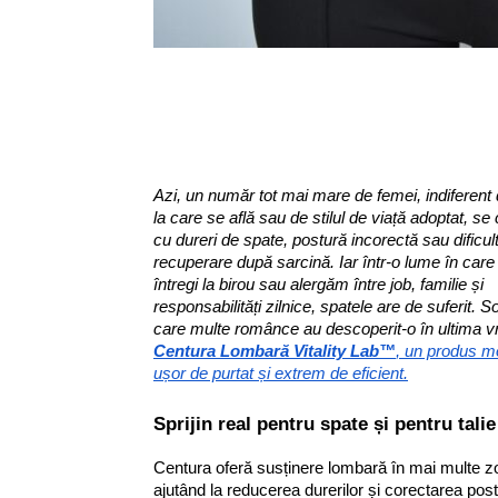
Azi, un număr tot mai mare de femei, indiferent
la care se află sau de stilul de viață adoptat, se
cu dureri de spate, postură incorectă sau dificult
recuperare după sarcină. Iar într-o lume în car
întregi la birou sau alergăm între job, familie și
responsabilități zilnice, spatele are de suferit. S
care multe românce au descoperit-o în ultima 
Centura Lombară Vitality Lab™
, un produs m
ușor de purtat și extrem de eficient.
Sprijin real pentru spate și pentru talie
Centura oferă susținere lombară în mai multe z
ajutând la reducerea durerilor și corectarea pos