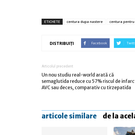
ETICHETE
centura dupa nastere
centura pentru 
DISTRIBUIȚI
Facebook
Twitt
Articolul precedent
Un nou studiu real-world arată că
semaglutida reduce cu 57% riscul de infarc
AVC sau deces, comparativ cu tirzepatida
articole similare
de la acel