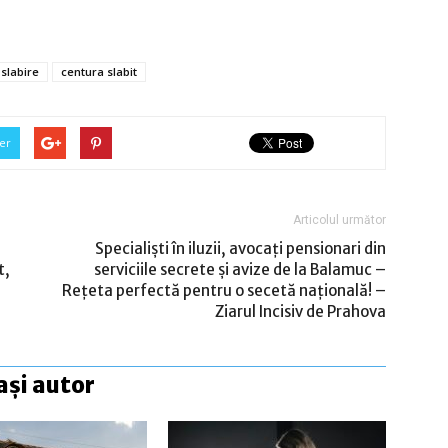
slabire
centura slabit
er
Articolul următor
Specialiști în iluzii, avocați pensionari din
t,
serviciile secrete și avize de la Balamuc –
Rețeta perfectă pentru o secetă națională! –
Ziarul Incisiv de Prahova
ași autor