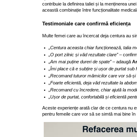
contribuie la definirea taliei și la menținerea u
această combinație între funcționalitate medicală
Testimoniale care confirmă eficiența
Multe femei care au încercat deja centura au simț
„Centura aceasta chiar funcționează, talia m
„O port zilnic și văd rezultate clare”
– confir
„Am mai puține dureri de spate”
– adaugă
A
„Îmi place că e subțire și ușor de purtat sub 
„Recomand tuturor mămicilor care vor să-și 
„Foarte eficientă, deja văd rezultate la abdo
„Recomand cu încredere, chiar ajută la model
„Ușor de purtat, confortabilă și eficientă pentr
Aceste experiențe arată clar de ce centura nu es
pentru femeile care vor să se simtă mai bine în p