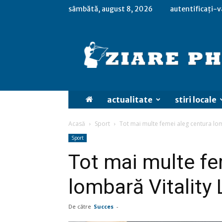
sâmbătă, august 8, 2026
autentificați-v
actualitate
stiri locale
Acasă
Sport
Tot mai multe femei aleg centura lomb
Sport
Tot mai multe fe
lombară Vitality 
De către
Succes
-