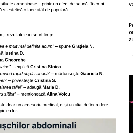
v
nei siluete armonioase – printr-un efect de saună. Tocmai
 și estetică o face atât de populară.
P
o
it rezultatele în scurt timp:
a
ea e mult mai definită acum”
– spune
Grațiela N.
mă
Iustina D.
na Gheorghe
haine”
– explică
Cristina Stoica
revină rapid după sarcină”
– mărturisește
Gabriela N.
men”
– povestește
Cristina S.
area taliei”
– adaugă
Maria D.
u slăbit”
– menționează
Alina Voicu
te doar un accesoriu medical, ci și un aliat de încredere
ielea lor.