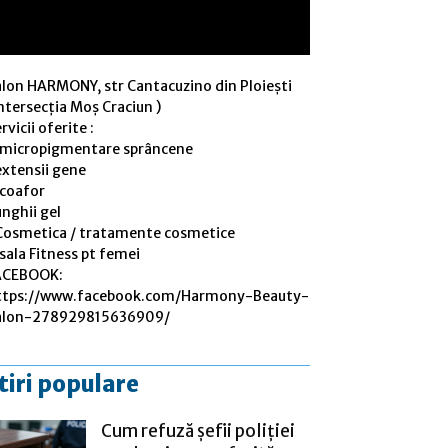
alon HARMONY, str Cantacuzino din Ploiești
ntersecția Moș Craciun )
rvicii oferite :
 micropigmentare sprâncene
extensii gene
 coafor
nghii gel
Cosmetica / tratamente cosmetice
sala Fitness pt femei
ACEBOOK:
ttps://www.facebook.com/Harmony-Beauty-
alon-278929815636909/
tiri populare
Cum refuză șefii poliției