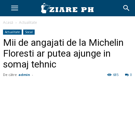
Acasă
Actualitate
Actualitate
Social
Mii de angajati de la Michelin
Floresti ar putea ajunge in
somaj tehnic
De către
admin
-
685
0