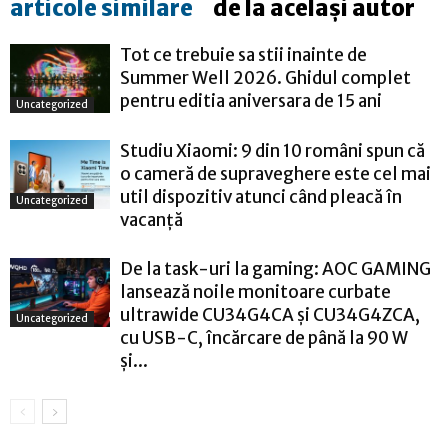
articole similare
de la același autor
Tot ce trebuie sa stii inainte de
Summer Well 2026. Ghidul complet
pentru editia aniversara de 15 ani
Uncategorized
Studiu Xiaomi: 9 din 10 români spun că
o cameră de supraveghere este cel mai
util dispozitiv atunci când pleacă în
Uncategorized
vacanță
De la task-uri la gaming: AOC GAMING
lansează noile monitoare curbate
ultrawide CU34G4CA și CU34G4ZCA,
Uncategorized
cu USB-C, încărcare de până la 90 W
și...