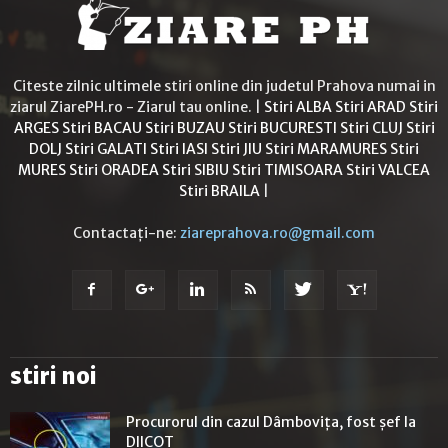
Citeste zilnic ultimele stiri online din judetul Prahova numai in
ziarul ZiarePH.ro - Ziarul tau online. |
Stiri ALBA
Stiri ARAD
Stiri
ARGES
Stiri BACAU
Stiri BUZAU
Stiri BUCURESTI
Stiri CLUJ
Stiri
DOLJ
Stiri GALATI
Stiri IASI
Stiri JIU
Stiri MARAMURES
Stiri
MURES
Stiri ORADEA
Stiri SIBIU
Stiri TIMISOARA
Stiri VALCEA
Stiri BRAILA
|
Contactați-ne:
ziareprahova.ro@gmail.com
stiri noi
Procurorul din cazul Dâmbovița, fost șef la
DIICOT