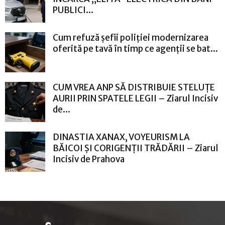
PUBLICI...
Cum refuză șefii poliției modernizarea
oferită pe tavă în timp ce agenții se bat...
CUM VREA ANP SĂ DISTRIBUIE STELUȚE
AURII PRIN SPATELE LEGII – Ziarul Incisiv
de...
DINASTIA XANAX, VOYEURISM LA
BĂICOI ȘI CORIGENȚII TRĂDĂRII – Ziarul
Incisiv de Prahova