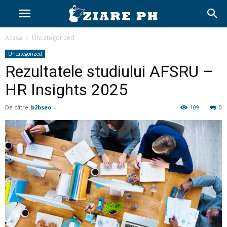
Acasă
Uncategorized
Uncategorized
Rezultatele studiului AFSRU –
HR Insights 2025
De către
b2bseo
-
109
0