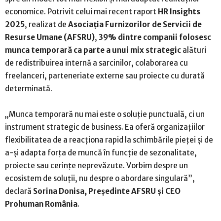
economice. Potrivit celui mai recent raport
HR Insights
2025
, realizat de
Asociația Furnizorilor de Servicii de
Resurse Umane (AFSRU)
,
39% dintre companii folosesc
munca temporară ca parte a unui mix strategic
alături
de redistribuirea internă a sarcinilor, colaborarea cu
freelanceri, parteneriate externe sau proiecte cu durată
determinată.
„Munca temporară nu mai este o soluție punctuală, ci un
instrument strategic de business. Ea oferă organizațiilor
flexibilitatea de a reacționa rapid la schimbările pieței și de
a-și adapta forța de muncă în funcție de sezonalitate,
proiecte sau cerințe neprevăzute. Vorbim despre un
ecosistem de soluții, nu despre o abordare singulară”,
declară
Sorina Donisa, Președinte AFSRU și CEO
Prohuman România
.