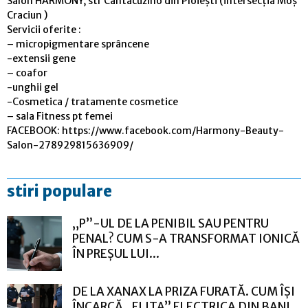
Salon HARMONY, str Cantacuzino din Ploiești (intersecția Moș
Craciun )
Servicii oferite :
– micropigmentare sprâncene
-extensii gene
– coafor
-unghii gel
-Cosmetica / tratamente cosmetice
– sala Fitness pt femei
FACEBOOK: https://www.facebook.com/Harmony-Beauty-
Salon-278929815636909/
stiri populare
„P”-UL DE LA PENIBIL SAU PENTRU
PENAL? CUM S-A TRANSFORMAT IONICĂ
ÎN PREȘUL LUI...
DE LA XANAX LA PRIZA FURATĂ. CUM ÎȘI
ÎNCARCĂ „ELITA” ELECTRICA DIN BANI