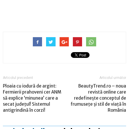
Articolul precedent
Articolul următor
Ploaia cu iodură de argint:
BeautyTrend.ro – noua
Fermierii prahoveni cer ANM
revistă online care
să explice ‘minunea’ care a
redefinește conceptul de
secat județul! Sistemul
frumusețe și stil de viață în
antigrindină în corzi!
România