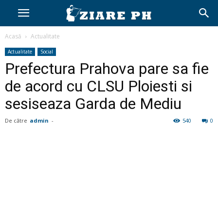
Acasă
Actualitate
Actualitate
Social
Prefectura Prahova pare sa fie
de acord cu CLSU Ploiesti si
sesiseaza Garda de Mediu
De către
admin
-
540
0