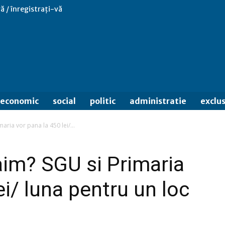
ă / înregistrați-vă
economic
social
politic
administratie
exclus
aria vor pana la 450 lei/...
raim? SGU si Primaria
ei/ luna pentru un loc