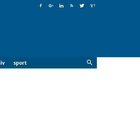
iv
sport