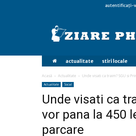
autentificați-v
actualitate
stiri locale
Acasă
Actualitate
Unde visati ca traim? SGU si Prim
Actualitate
Social
Unde visati ca t
vor pana la 450 l
parcare