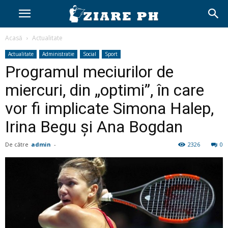
Acasă
Actualitate
Actualitate
Administratie
Social
Sport
Programul meciurilor de
miercuri, din „optimi”, în care
vor fi implicate Simona Halep,
Irina Begu și Ana Bogdan
De către
admin
-
2326
0