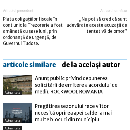
Articolul precedent
Articolul următor
Plata obligaţiilor fiscale în
„Nu pot să cred că sunt
cont unic la Trezorerie a fost
adevărate aceste acuzaţii de
amânată cu şase luni, prin
tentativă de omor”
ordonanţă de urgenţă, de
Guvernul Tudose.
articole similare
de la același autor
Anunț public privind depunerea
solicitării de emitere a acordului de
mediu ROCKWOOL ROMANIA
Actualitate
Pregătirea sezonului rece viitor
necesită oprirea apei calde la mai
multe blocuri din municipiu
Actualitate
Actualitate