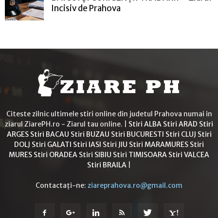
Incisiv de Prahova
Citeste zilnic ultimele stiri online din judetul Prahova numai in
ziarul ZiarePH.ro - Ziarul tau online. |
Stiri ALBA
Stiri ARAD
Stiri
ARGES
Stiri BACAU
Stiri BUZAU
Stiri BUCURESTI
Stiri CLUJ
Stiri
DOLJ
Stiri GALATI
Stiri IASI
Stiri JIU
Stiri MARAMURES
Stiri
MURES
Stiri ORADEA
Stiri SIBIU
Stiri TIMISOARA
Stiri VALCEA
Stiri BRAILA
|
Contactați-ne:
ziareprahova.ro@gmail.com