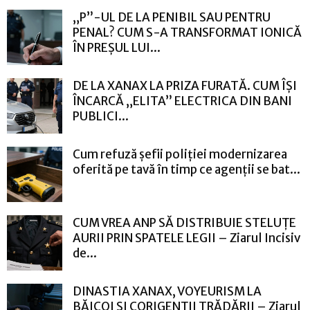
„P”-UL DE LA PENIBIL SAU PENTRU
PENAL? CUM S-A TRANSFORMAT IONICĂ
ÎN PREȘUL LUI...
DE LA XANAX LA PRIZA FURATĂ. CUM ÎȘI
ÎNCARCĂ „ELITA” ELECTRICA DIN BANI
PUBLICI...
Cum refuză șefii poliției modernizarea
oferită pe tavă în timp ce agenții se bat...
CUM VREA ANP SĂ DISTRIBUIE STELUȚE
AURII PRIN SPATELE LEGII – Ziarul Incisiv
de...
DINASTIA XANAX, VOYEURISM LA
BĂICOI ȘI CORIGENȚII TRĂDĂRII – Ziarul