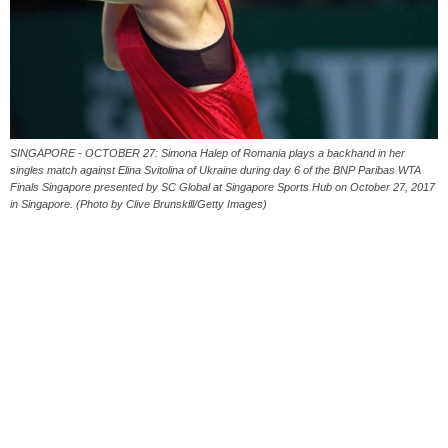
SINGAPORE - OCTOBER 27: Simona Halep of Romania plays a backhand in her
singles match against Elina Svitolina of Ukraine during day 6 of the BNP Paribas WTA
Finals Singapore presented by SC Global at Singapore Sports Hub on October 27, 2017
in Singapore. (Photo by Clive Brunskill/Getty Images)