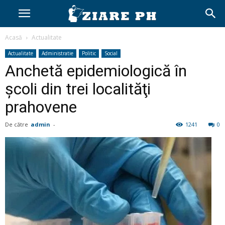
Acasă
Actualitate
Actualitate
Administratie
Politic
Social
Anchetă epidemiologică în
şcoli din trei localităţi
prahovene
De către
admin
-
1241
0