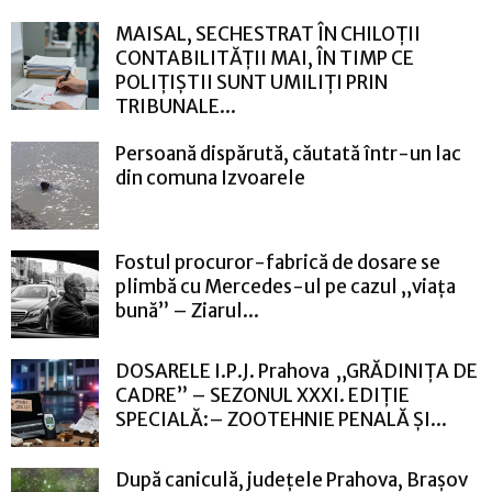
MAISAL, SECHESTRAT ÎN CHILOȚII
CONTABILITĂȚII MAI, ÎN TIMP CE
POLIȚIȘTII SUNT UMILIȚI PRIN
TRIBUNALE...
Persoană dispărută, căutată într-un lac
din comuna Izvoarele
Fostul procuror-fabrică de dosare se
plimbă cu Mercedes-ul pe cazul „viața
bună” – Ziarul...
DOSARELE I.P.J. Prahova „GRĂDINIȚA DE
CADRE” – SEZONUL XXXI. EDIȚIE
SPECIALĂ:– ZOOTEHNIE PENALĂ ȘI...
După caniculă, județele Prahova, Brașov