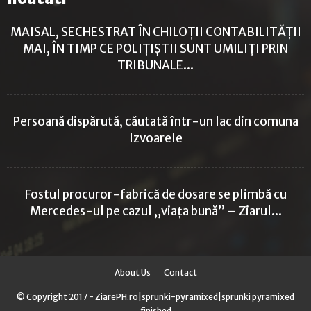
MAISAL, SECHESTRAT ÎN CHILOȚII CONTABILITĂȚII
MAI, ÎN TIMP CE POLIȚIȘTII SUNT UMILIȚI PRIN
TRIBUNALE...
Persoană dispărută, căutată într-un lac din comuna
Izvoarele
Fostul procuror-fabrică de dosare se plimbă cu
Mercedes-ul pe cazul „viața bună” – Ziarul...
About Us
Contact
© Copyright 2017 - ZiarePH.ro|
sprunki-pyramixed
|
sprunki pyramixed
finished