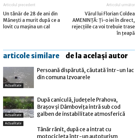
Articolul precedent
Articolul următor
Un tânăr de 28 de ani din
Vărul lui Florian Coldea
Mănești a murit după ce a
AMENINȚĂ: Ți-o iei în direct,
lovit cu mașina un cal
rejecțiile ca voi trebuie trase
în țeapă
articole similare
de la același autor
Persoană dispărută, căutată într-un lac
din comuna Izvoarele
Actualitate
După caniculă, județele Prahova,
Brașov și Dâmbovița intră sub cod
galben de instabilitate atmosferică
Actualitate
Actualitate
Tânăr rănit, după ce a intrat cu
motocicleta într-un autoturism