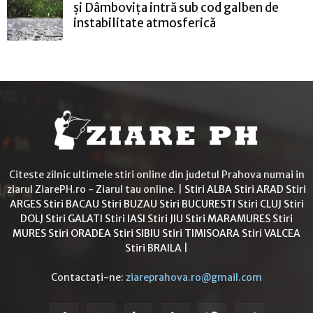
și Dâmbovița intră sub cod galben de
instabilitate atmosferică
Citeste zilnic ultimele stiri online din judetul Prahova numai in
ziarul ZiarePH.ro - Ziarul tau online. |
Stiri ALBA
Stiri ARAD
Stiri
ARGES
Stiri BACAU
Stiri BUZAU
Stiri BUCURESTI
Stiri CLUJ
Stiri
DOLJ
Stiri GALATI
Stiri IASI
Stiri JIU
Stiri MARAMURES
Stiri
MURES
Stiri ORADEA
Stiri SIBIU
Stiri TIMISOARA
Stiri VALCEA
Stiri BRAILA
|
Contactați-ne:
ziareprahova.ro@gmail.com