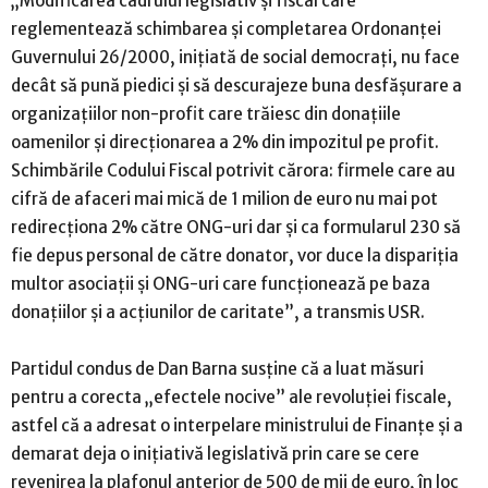
„Modificarea cadrului legislativ şi fiscal care
reglementează schimbarea şi completarea Ordonanţei
Guvernului 26/2000, iniţiată de social democraţi, nu face
decât să pună piedici şi să descurajeze buna desfăşurare a
organizaţiilor non-profit care trăiesc din donaţiile
oamenilor şi direcţionarea a 2% din impozitul pe profit.
Schimbările Codului Fiscal potrivit cărora: firmele care au
cifră de afaceri mai mică de 1 milion de euro nu mai pot
redirecţiona 2% către ONG-uri dar şi ca formularul 230 să
fie depus personal de către donator, vor duce la dispariţia
multor asociaţii şi ONG-uri care funcţionează pe baza
donaţiilor şi a acţiunilor de caritate”, a transmis USR.
Partidul condus de Dan Barna susţine că a luat măsuri
pentru a corecta „efectele nocive” ale revoluţiei fiscale,
astfel că a adresat o interpelare ministrului de Finanţe şi a
demarat deja o iniţiativă legislativă prin care se cere
revenirea la plafonul anterior de 500 de mii de euro, în loc