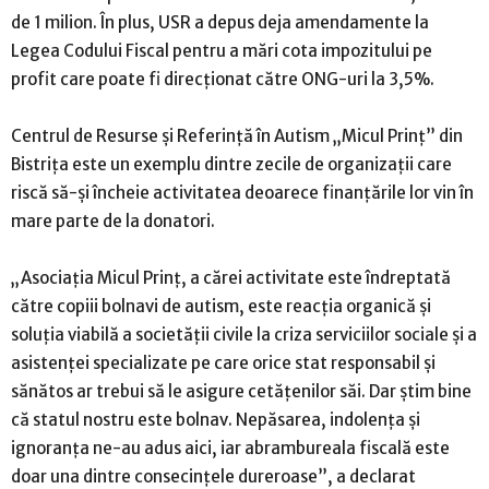
de 1 milion. În plus, USR a depus deja amendamente la
Legea Codului Fiscal pentru a mări cota impozitului pe
profit care poate fi direcţionat către ONG-uri la 3,5%.
Centrul de Resurse şi Referinţă în Autism „Micul Prinţ” din
Bistriţa este un exemplu dintre zecile de organizaţii care
riscă să-şi încheie activitatea deoarece finanţările lor vin în
mare parte de la donatori.
„Asociaţia Micul Prinţ, a cărei activitate este îndreptată
către copiii bolnavi de autism, este reacţia organică şi
soluţia viabilă a societăţii civile la criza serviciilor sociale şi a
asistenţei specializate pe care orice stat responsabil şi
sănătos ar trebui să le asigure cetăţenilor săi. Dar ştim bine
că statul nostru este bolnav. Nepăsarea, indolenţa şi
ignoranţa ne-au adus aici, iar abrambureala fiscală este
doar una dintre consecinţele dureroase”, a declarat