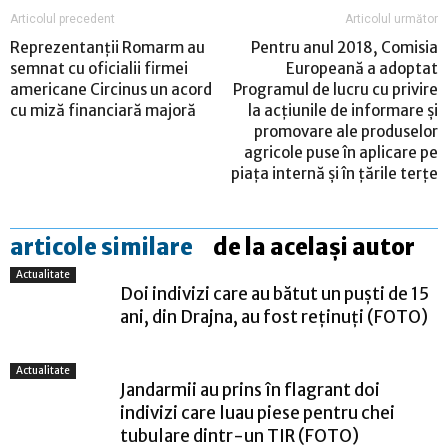
Articolul precedent
Articolul următor
Reprezentanţii Romarm au
Pentru anul 2018, Comisia
semnat cu oficialii firmei
Europeană a adoptat
americane Circinus un acord
Programul de lucru cu privire
cu miză financiară majoră
la acțiunile de informare și
promovare ale produselor
agricole puse în aplicare pe
piața internă și în țările terțe
articole similare
de la același autor
Actualitate
Doi indivizi care au bătut un puști de 15
ani, din Drajna, au fost reținuți (FOTO)
Actualitate
Jandarmii au prins în flagrant doi
indivizi care luau piese pentru chei
tubulare dintr-un TIR (FOTO)