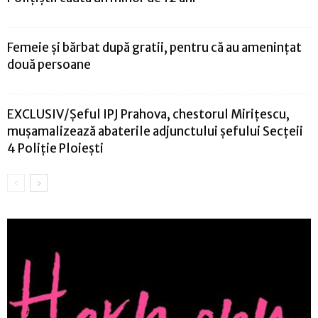
Femeie și bărbat după gratii, pentru că au amenințat
două persoane
EXCLUSIV/Șeful IPJ Prahova, chestorul Mirițescu,
mușamalizează abaterile adjunctului șefului Secțeii
4 Poliție Ploiești