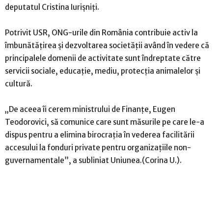
deputatul Cristina Iurişniţi.
Potrivit USR, ONG-urile din România contribuie activ la
îmbunătăţirea şi dezvoltarea societăţii având în vedere că
principalele domenii de activitate sunt îndreptate către
servicii sociale, educaţie, mediu, protecţia animalelor şi
cultură.
„De aceea îi cerem ministrului de Finanţe, Eugen
Teodorovici, să comunice care sunt măsurile pe care le-a
dispus pentru a elimina birocraţia în vederea facilitării
accesului la fonduri private pentru organizaţiile non-
guvernamentale”, a subliniat Uniunea.(Corina U.).