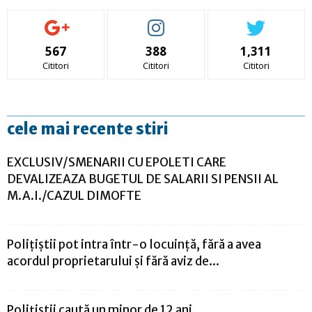
567
388
1,311
Cititori
Cititori
Cititori
cele mai recente stiri
EXCLUSIV/SMENARII CU EPOLETI CARE
DEVALIZEAZA BUGETUL DE SALARII SI PENSII AL
M.A.I./CAZUL DIMOFTE
Polițiștii pot intra într-o locuință, fără a avea
acordul proprietarului și fără aviz de...
Poliţiştii caută un minor de 12 ani