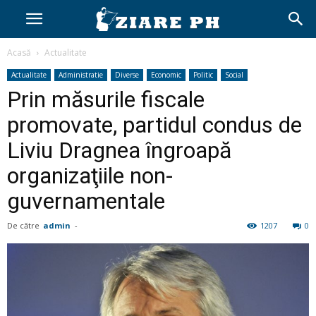
Acasă
Actualitate
Actualitate
Administratie
Diverse
Economic
Politic
Social
Prin măsurile fiscale
promovate, partidul condus de
Liviu Dragnea îngroapă
organizaţiile non-
guvernamentale
De către
admin
-
1207
0