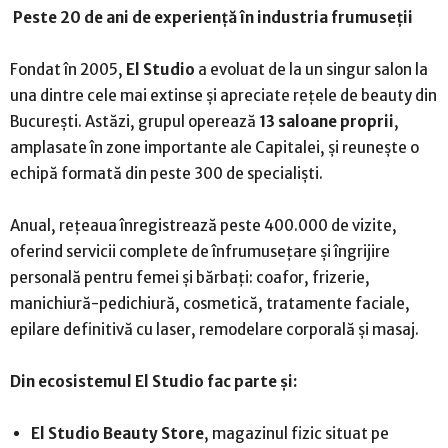
Peste 20 de ani de experiență în industria frumuseții
Fondat în 2005,
El Studio
a evoluat de la un singur salon la
una dintre cele mai extinse și apreciate rețele de beauty din
București. Astăzi, grupul operează
13 saloane proprii
,
amplasate în zone importante ale Capitalei, și reunește o
echipă formată din peste 300 de specialiști.
Anual, rețeaua înregistrează peste 400.000 de vizite,
oferind servicii complete de înfrumusețare și îngrijire
personală pentru femei și bărbați: coafor, frizerie,
manichiură-pedichiură, cosmetică, tratamente faciale,
epilare definitivă cu laser, remodelare corporală și masaj.
Din ecosistemul El Studio fac parte și:
El Studio Beauty Store
, magazinul fizic situat pe