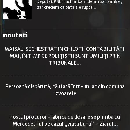
Deputat PNL: ”Schimbam definitia familiei,
dar credem ca bataia e rupta...
noutati
MAISAL, SECHESTRAT ÎN CHILOȚII CONTABILITĂȚII
MAI, ÎN TIMP CE POLIȚIȘTII SUNT UMILIȚI PRIN
TRIBUNALE...
Persoană dispărută, căutată într-un lac din comuna
Izvoarele
Fostul procuror-fabrică de dosare se plimbă cu
Mercedes-ul pe cazul „viața bună” – Ziarul...