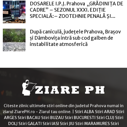
DOSARELE I.P.J. Prahova „GRĂDINIȚA DE
CADRE” – SEZONUL XXXI. EDIȚIE
SPECIALĂ:– ZOOTEHNIE PENALĂ ȘI...
După caniculă, județele Prahova, Brașov
și Dâmbovița intră sub cod galben de
instabilitate atmosferică
Citeste zilnic ultimele stiri online din judetul Prahova numai in
ziarul ZiarePH.ro - Ziarul tau online. |
Stiri ALBA
Stiri ARAD
Stiri
ARGES
Stiri BACAU
Stiri BUZAU
Stiri BUCURESTI
Stiri CLUJ
Stiri
DOLJ
Stiri GALATI
Stiri IASI
Stiri JIU
Stiri MARAMURES
Stiri