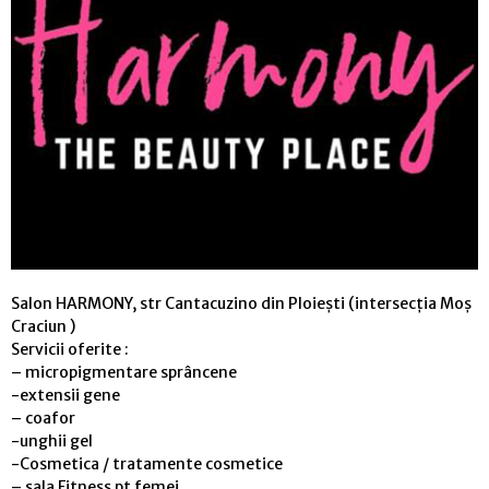
Salon HARMONY, str Cantacuzino din Ploiești (intersecția Moș
Craciun )
Servicii oferite :
– micropigmentare sprâncene
-extensii gene
– coafor
-unghii gel
-Cosmetica / tratamente cosmetice
– sala Fitness pt femei