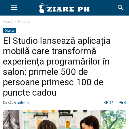
Acasă
Diverse
Diverse
El Studio lansează aplicația
mobilă care transformă
experiența programărilor în
salon: primele 500 de
persoane primesc 100 de
puncte cadou
De către
admin
-
97
0