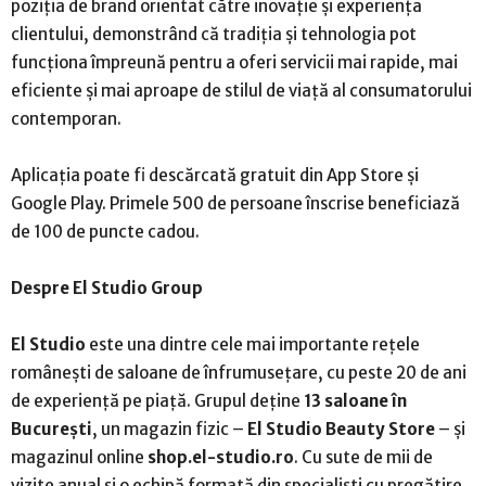
poziția de brand orientat către inovație și experiența
clientului, demonstrând că tradiția și tehnologia pot
funcționa împreună pentru a oferi servicii mai rapide, mai
eficiente și mai aproape de stilul de viață al consumatorului
contemporan.
Aplicația poate fi descărcată gratuit din App Store și
Google Play. Primele 500 de persoane înscrise beneficiază
de 100 de puncte cadou.
Despre El Studio Group
El Studio
este una dintre cele mai importante rețele
românești de saloane de înfrumusețare, cu peste 20 de ani
de experiență pe piață. Grupul deține
13 saloane în
București
, un magazin fizic –
El Studio Beauty Store
– și
magazinul online
shop.el-studio.ro
. Cu sute de mii de
vizite anual și o echipă formată din specialiști cu pregătire