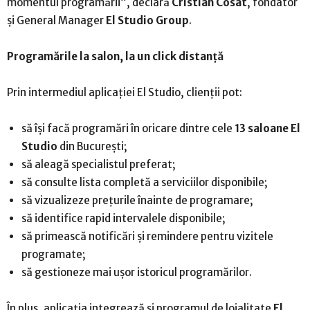
momentul programării”, declară
Cristian Cosat
, fondator
și General Manager
El Studio Group
.
Programările la salon, la un click distanță
Prin intermediul aplicației El Studio, clienții pot:
să își facă programări în oricare dintre cele
13 saloane El
Studio
din București;
să aleagă specialistul preferat;
să consulte lista completă a serviciilor disponibile;
să vizualizeze prețurile înainte de programare;
să identifice rapid intervalele disponibile;
să primească notificări și remindere pentru vizitele
programate;
să gestioneze mai ușor istoricul programărilor.
În plus, aplicația integrează și programul de loialitate
El