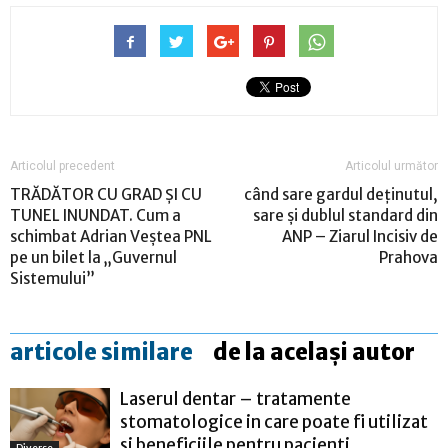
Articolul precedent
Articolul următor
TRĂDĂTOR CU GRAD ȘI CU
când sare gardul deținutul,
TUNEL INUNDAT. Cum a
sare și dublul standard din
schimbat Adrian Veștea PNL
ANP – Ziarul Incisiv de
pe un bilet la „Guvernul
Prahova
Sistemului”
articole similare
de la același autor
Laserul dentar – tratamente
stomatologice in care poate fi utilizat
si beneficiile pentru pacienti