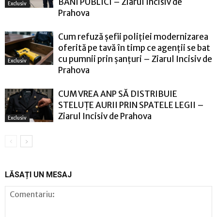
BANI PUBLICI – Ziarul Incisiv de
Exclusiv
Prahova
Cum refuză șefii poliției modernizarea
oferită pe tavă în timp ce agenții se bat
cu pumnii prin șanțuri – Ziarul Incisiv de
Exclusiv
Prahova
CUM VREA ANP SĂ DISTRIBUIE
STELUȚE AURII PRIN SPATELE LEGII –
Ziarul Incisiv de Prahova
Exclusiv
LĂSAȚI UN MESAJ