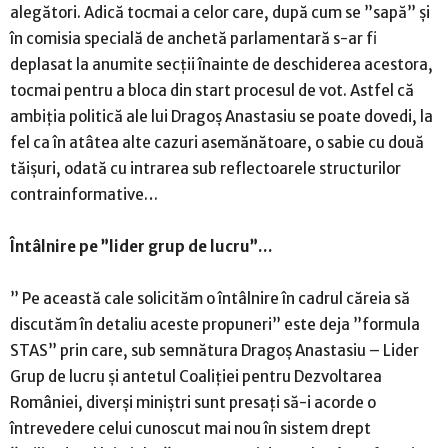
alegători. Adică tocmai a celor care, după cum se ”sapă” și
în comisia specială de anchetă parlamentară s-ar fi
deplasat la anumite secții înainte de deschiderea acestora,
tocmai pentru a bloca din start procesul de vot. Astfel că
ambiția politică ale lui Dragoș Anastasiu se poate dovedi, la
fel ca în atâtea alte cazuri asemănătoare, o sabie cu două
tăișuri, odată cu intrarea sub reflectoarele structurilor
contrainformative…
Întâlnire pe ”lider grup de lucru”…
” Pe această cale solicităm o întâlnire în cadrul căreia să
discutăm în detaliu aceste propuneri” este deja ”formula
STAS” prin care, sub semnătura Dragoș Anastasiu – Lider
Grup de lucru și antetul Coaliției pentru Dezvoltarea
României, diverși miniștri sunt presați să-i acorde o
întrevedere celui cunoscut mai nou în sistem drept