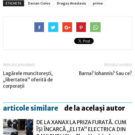
ETICHETE
Dacian Ciolos
Dragoș Anastasiu
prima
Articolul precedent
Articolul următor
Lagărele muncitorești,
Barna? Iohannis? Sau ce?
„libertatea” oferită de
corporații
articole similare
de la același autor
DE LA XANAX LA PRIZA FURATĂ. CUM
ÎȘI ÎNCARCĂ „ELITA” ELECTRICA DIN