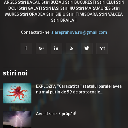
ARGES
Stiri BACAU
Stiri BUZAU
Stiri BUCURESTI
Stiri CLUJ
Stiri
DOLJ
Stiri GALATI
Stiri IASI
Stiri JIU
Stiri MARAMURES
Stiri
MURES
Stiri ORADEA
Stiri SIBIU
Stiri TIMISOARA
Stiri VALCEA
Stiri BRAILA
|
Contactați-ne:
ziareprahova.ro@gmail.com
stiri noi
EXPLOZIV/”Caracatita” statului paralel avea
nu mai putin de 59 de protocoale...
Avertizare: E prăpăd!