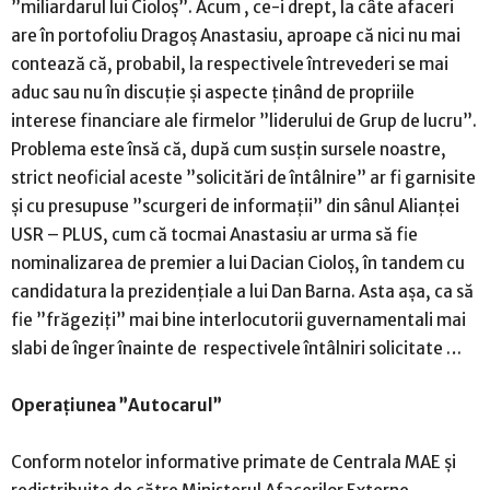
”miliardarul lui Cioloș”. Acum , ce-i drept, la câte afaceri
are în portofoliu Dragoș Anastasiu, aproape că nici nu mai
contează că, probabil, la respectivele întrevederi se mai
aduc sau nu în discuție și aspecte ținând de propriile
interese financiare ale firmelor ”liderului de Grup de lucru”.
Problema este însă că, după cum susțin sursele noastre,
strict neoficial aceste ”solicitări de întâlnire” ar fi garnisite
și cu presupuse ”scurgeri de informații” din sânul Alianței
USR – PLUS, cum că tocmai Anastasiu ar urma să fie
nominalizarea de premier a lui Dacian Cioloș, în tandem cu
candidatura la prezidențiale a lui Dan Barna. Asta așa, ca să
fie ”frăgeziți” mai bine interlocutorii guvernamentali mai
slabi de înger înainte de respectivele întâlniri solicitate …
Operațiunea ”Autocarul”
Conform notelor informative primate de Centrala MAE și