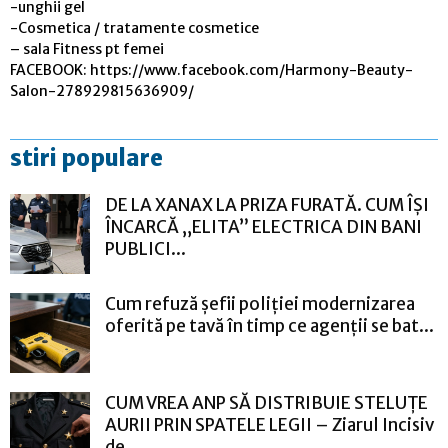
-unghii gel
-Cosmetica / tratamente cosmetice
– sala Fitness pt femei
FACEBOOK: https://www.facebook.com/Harmony-Beauty-
Salon-278929815636909/
stiri populare
DE LA XANAX LA PRIZA FURATĂ. CUM ÎȘI
ÎNCARCĂ „ELITA” ELECTRICA DIN BANI
PUBLICI...
Cum refuză șefii poliției modernizarea
oferită pe tavă în timp ce agenții se bat...
CUM VREA ANP SĂ DISTRIBUIE STELUȚE
AURII PRIN SPATELE LEGII – Ziarul Incisiv
de...