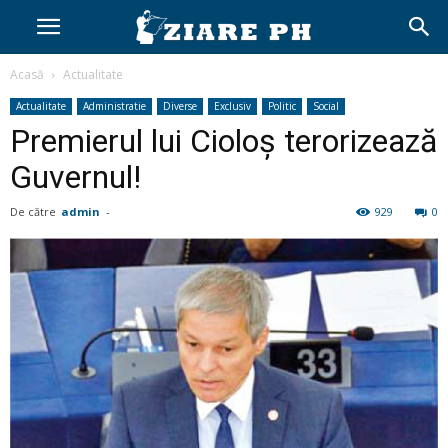
Acasă
Actualitate
Actualitate
Administratie
Diverse
Exclusiv
Politic
Social
Premierul lui Cioloș terorizează
Guvernul!
De către
admin
-
929
0