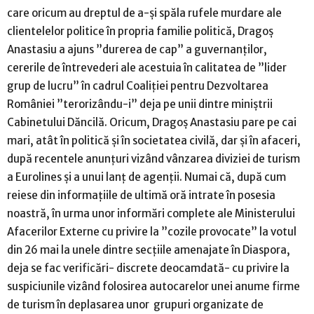
care oricum au dreptul de a-și spăla rufele murdare ale
clientelelor politice în propria familie politică, Dragoș
Anastasiu a ajuns ”durerea de cap” a guvernanților,
cererile de întrevederi ale acestuia în calitatea de ”lider
grup de lucru” în cadrul Coaliției pentru Dezvoltarea
României ”terorizându-i” deja pe unii dintre miniștrii
Cabinetului Dăncilă. Oricum, Dragoș Anastasiu pare pe cai
mari, atât în politică și în societatea civilă, dar și în afaceri,
după recentele anunțuri vizând vânzarea diviziei de turism
a Eurolines și a unui lanț de agenții. Numai că, după cum
reiese din informațiile de ultimă oră intrate în posesia
noastră, în urma unor informări complete ale Ministerului
Afacerilor Externe cu privire la ”cozile provocate” la votul
din 26 mai la unele dintre secțiile amenajate în Diaspora,
deja se fac verificări- discrete deocamdată- cu privire la
suspiciunile vizând folosirea autocarelor unei anume firme
de turism în deplasarea unor grupuri organizate de