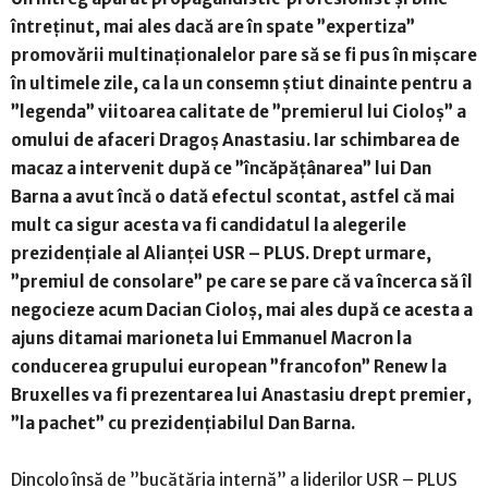
întreținut, mai ales dacă are în spate ”expertiza”
promovării multinaționalelor pare să se fi pus în mișcare
în ultimele zile, ca la un consemn știut dinainte pentru a
”legenda” viitoarea calitate de ”premierul lui Cioloș” a
omului de afaceri Dragoș Anastasiu. Iar schimbarea de
macaz a intervenit după ce ”încăpățânarea” lui Dan
Barna a avut încă o dată efectul scontat, astfel că mai
mult ca sigur acesta va fi candidatul la alegerile
prezidențiale al Alianței USR – PLUS. Drept urmare,
”premiul de consolare” pe care se pare că va încerca să îl
negocieze acum Dacian Cioloș, mai ales după ce acesta a
ajuns ditamai marioneta lui Emmanuel Macron la
conducerea grupului european ”francofon” Renew la
Bruxelles va fi prezentarea lui Anastasiu drept premier,
”la pachet” cu prezidențiabilul Dan Barna.
Dincolo însă de ”bucătăria internă” a liderilor USR – PLUS