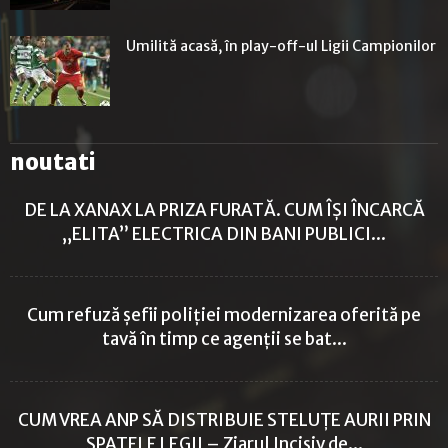
Umilită acasă, în play-off-ul Ligii Campionilor
noutati
DE LA XANAX LA PRIZA FURATĂ. CUM ÎȘI ÎNCARCĂ
„ELITA” ELECTRICA DIN BANI PUBLICI...
Cum refuză șefii poliției modernizarea oferită pe
tavă în timp ce agenții se bat...
CUM VREA ANP SĂ DISTRIBUIE STELUȚE AURII PRIN
SPATELE LEGII – Ziarul Incisiv de...