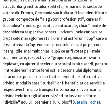
redistribuite de către Ministerul Afacerilor Externe
structurilor și instituțiilor abilitate, la mai multe secții de
votare din Franța, Germania sau Italia ar fi fost identificate
grupuri compacte de ”alegători profesioniști”, care ar fi
fost aduși în mod organizat, cu autocarele, chiar înainte de
deschiderea respectivelor secții, oricum unele cunoscute
drept cele mai aglomerate. Formând astfel un ”dop” care a
dus automat la îngreunarea procesului de vot pe parcursul
întergii zile. Mai mult chiar, după ce ar fi votat pe listele
suplimentare, respectivele ”grupuri organizate” s-ar fi
deplasat, cu ajutorul acelor autocare și la alte secții, pentru
”întreținerea” atmosferei ostile personalului diplomatic.
Iar acum se pun cap la cap toate elementele informative
privind modul în care ”turiștii” ar fi beneficiat de serviciile
respectivei firme de transport internațional, verificările
privind ițele întregii afaceri vizând inclusiv una dintre
”diviziile” noului ”premier al lui Cioloș”! (
Catalin Tache
).