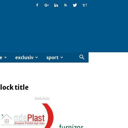
e
exclusiv
sport
lock title
Publicitate