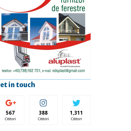
et in touch
567
388
1,311
Cititori
Cititori
Cititori