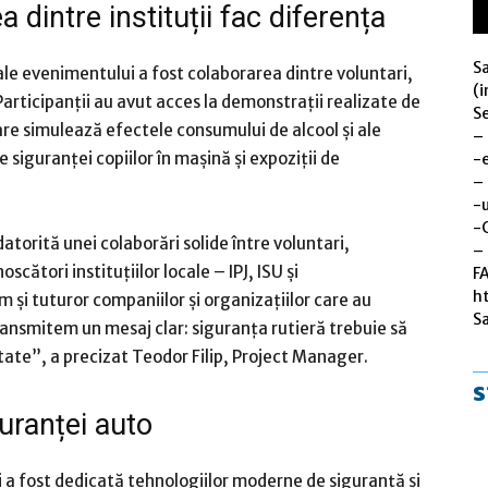
dintre instituții fac diferența
S
le evenimentului a fost colaborarea dintre voluntari,
(i
. Participanții au avut acces la demonstrații realizate de
Se
re simulează efectele consumului de alcool și ale
–
e siguranței copiilor în mașină și expoziții de
-
–
-u
-
atorită unei colaborări solide între voluntari,
– 
scători instituțiilor locale – IPJ, ISU și
F
h
 și tuturor companiilor și organizațiilor care au
S
ransmitem un mesaj clar: siguranța rutieră trebuie să
ate”, a precizat Teodor Filip, Project Manager.
s
uranței auto
 fost dedicată tehnologiilor moderne de siguranță și