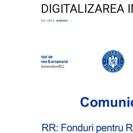
DIGITALIZAREA 
De către
admin
-