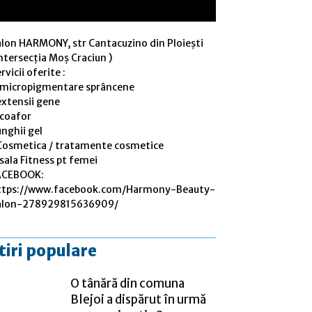
alon HARMONY, str Cantacuzino din Ploiești
ntersecția Moș Craciun )
rvicii oferite :
 micropigmentare sprâncene
extensii gene
 coafor
nghii gel
Cosmetica / tratamente cosmetice
sala Fitness pt femei
ACEBOOK:
ttps://www.facebook.com/Harmony-Beauty-
alon-278929815636909/
tiri populare
O tânără din comuna
Blejoi a dispărut în urmă