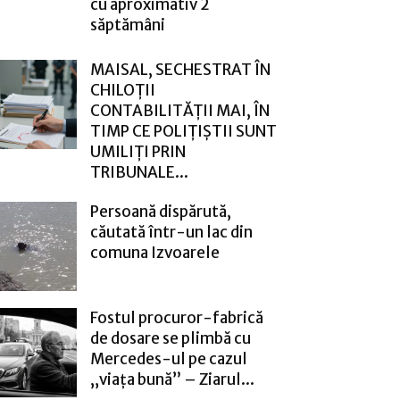
cu aproximativ 2
săptămâni
MAISAL, SECHESTRAT ÎN
CHILOȚII
CONTABILITĂȚII MAI, ÎN
TIMP CE POLIȚIȘTII SUNT
UMILIȚI PRIN
TRIBUNALE...
Persoană dispărută,
căutată într-un lac din
comuna Izvoarele
Fostul procuror-fabrică
de dosare se plimbă cu
Mercedes-ul pe cazul
„viața bună” – Ziarul...