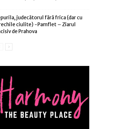
epurila, judecătorul fără frica (dar cu
rechile ciulite) -Pamflet – Ziarul
ncisiv de Prahova