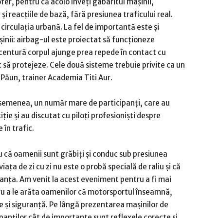
fer, pentru că acolo înveți gabaritul mașinii,
și reacțiile de bază, fără presiunea traficului real.
circulația urbană. La fel de importantă este și
inii: airbag-ul este proiectat să funcționeze
 centură corpul ajunge prea repede în contact cu
c să protejeze. Cele două sisteme trebuie privite ca un
Păun, trainer Academia Titi Aur.
asemenea, un număr mare de participanți, care au
e și au discutat cu piloți profesioniști despre
 în trafic.
 că oamenii sunt grăbiți și conduc sub presiunea
ața de zi cu zi nu este o probă specială de raliu și că
ranța. Am venit la acest eveniment pentru a fi mai
u a le arăta oamenilor că motorsportul înseamnă,
te și siguranță. Pe lângă prezentarea mașinilor de
panților cât de importante sunt reflexele corecte și