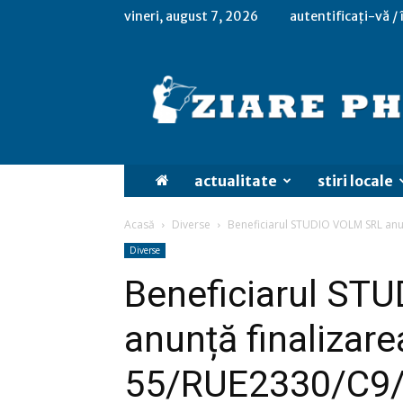
vineri, august 7, 2026
autentificați-vă /
actualitate
stiri locale
Acasă
Diverse
Beneficiarul STUDIO VOLM SRL anunț
Diverse
Beneficiarul ST
anunță finalizare
55/RUE2330/C9/I3