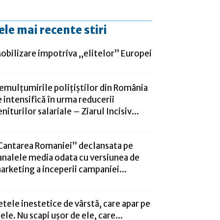
ele mai recente stiri
obilizare impotriva „elitelor” Europei
emulțumirile polițiștilor din România
e intensifică în urma reducerii
eniturilor salariale – Ziarul Incisiv...
,Cantarea Romaniei” declansata pe
analele media odata cu versiunea de
arketing a inceperii campaniei...
etele inestetice de vârstă, care apar pe
iele. Nu scapi ușor de ele, care...