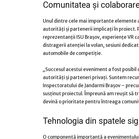
Comunitatea și colaborarea 
Unul dintre cele mai importante elemente a
autorități și partenerii implicați în proiect
reprezentanții ISU Brașov, experiențe VR ca
distragerii atenției la volan, sesiuni dedicat
automobile de competiție.
„Succesul acestui eveniment a fost posibil d
autorități și parteneri privați. Suntem recuno
Inspectoratului de Jandarmi Brașov – precum
susținut proiectul. Împreună am reușit să t
devină o prioritate pentru întreaga comunit
Tehnologia din spatele sig
O componentă importantă a evenimentului a