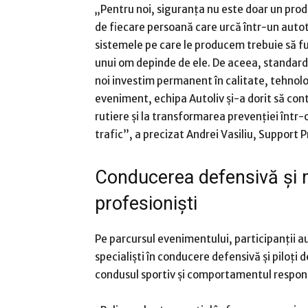
„Pentru noi, siguranța nu este doar un produ
de fiecare persoană care urcă într-un autot
sistemele pe care le producem trebuie să f
unui om depinde de ele. De aceea, standarde
noi investim permanent în calitate, tehnolog
eveniment, echipa Autoliv și-a dorit să con
rutiere și la transformarea prevenției într-
trafic”, a precizat Andrei Vasiliu, Support P
Conducerea defensivă și m
profesioniști
Pe parcursul evenimentului, participanții au
specialiști în conducere defensivă și piloți
condusul sportiv și comportamentul responsa