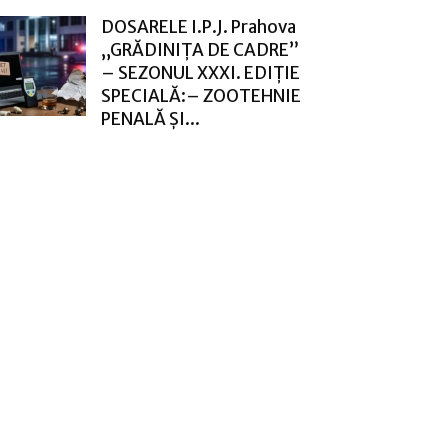
DOSARELE I.P.J. Prahova
„GRĂDINIȚA DE CADRE”
– SEZONUL XXXI. EDIȚIE
SPECIALĂ:– ZOOTEHNIE
PENALĂ ȘI...