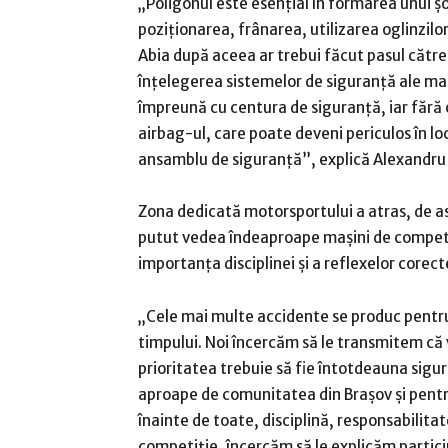
„Poligonul este esențial în formarea unui șo
poziționarea, frânarea, utilizarea oglinzilor 
Abia după aceea ar trebui făcut pasul către 
înțelegerea sistemelor de siguranță ale maș
împreună cu centura de siguranță, iar fără
airbag-ul, care poate deveni periculos în lo
ansamblu de siguranță”, explică Alexandru 
Zona dedicată motorsportului a atras, de 
putut vedea îndeaproape mașini de competiți
importanța disciplinei și a reflexelor corecte
„Cele mai multe accidente se produc pentru
timpului. Noi încercăm să le transmitem că vi
prioritatea trebuie să fie întotdeauna sigu
aproape de comunitatea din Brașov și pentr
înainte de toate, disciplină, responsabilita
competiție, încercăm să le explicăm partici