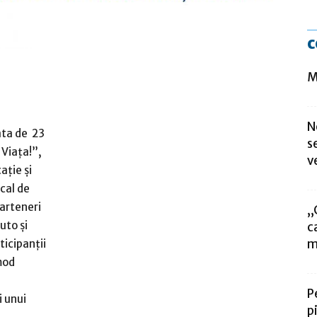
c
M
N
ata de 23
s
Viața!”,
v
ație și
ocal de
parteneri
,
uto și
c
m
ticipanții
mod
P
i unui
p