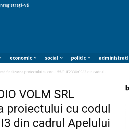
 înregistrați-vă
economic
social
politic
administrati
ă finalizarea proiectului cu codul 55/RUE2330/C9/I3 din cadrul...
b
UDIO VOLM SRL
a proiectului cu codul
 din cadrul Apelului