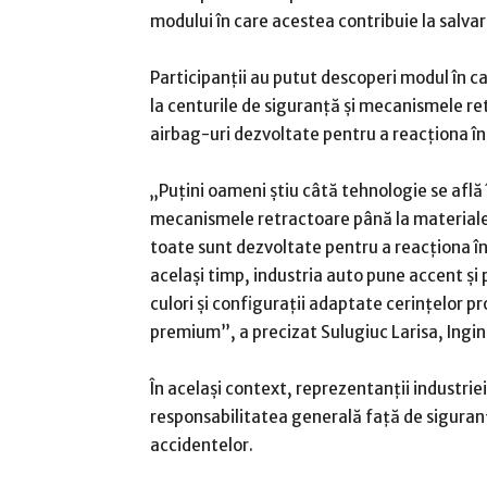
modului în care acestea contribuie la salvar
Participanții au putut descoperi modul în 
la centurile de siguranță și mecanismele re
airbag-uri dezvoltate pentru a reacționa î
„Puțini oameni știu câtă tehnologie se află 
mecanismele retractoare până la materialel
toate sunt dezvoltate pentru a reacționa î
același timp, industria auto pune accent și
culori și configurații adaptate cerințelor p
premium”, a precizat Sulugiuc Larisa, Ingin
În același context, reprezentanții industrie
responsabilitatea generală față de siguranț
accidentelor.