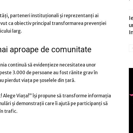
ți, parteneri instituționali și reprezentanți ai
I
avut ca obiectiv principal transformarea prevenției
u
cului larg.
I
mai aproape de comunitate
ânia continuă să evidențieze necesitatea unor
, peste 3.000 de persoane au fost rănite grav în
u pierdut viața pe șoselele din țară.
 Alege Viața!” își propune să transforme informația
ulări și demonstrații care îi ajută pe participanți să
n trafic.