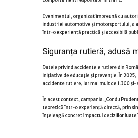
comportament responsabil în trafic.
Evenimentul, organizat împreună cu autorită
industriei automotive și motorsportului, a 
într-o experiență practică și accesibilă publi
Siguranța rutieră, adusă 
Datele privind accidentele rutiere din Rom
inițiative de educație și prevenție. În 2025
accidente rutiere, iar mai mult de 1.300 și-a
În acest context, campania „Condu Prudent!
teoretică într-o experiență directă, prin sim
înțeleagă concret impactul deciziilor luate î