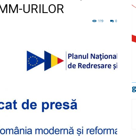
IMM-URILOR
119
0
g