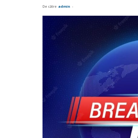
De către
admin
-