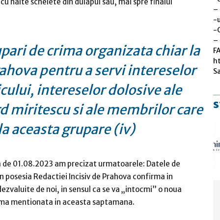
cu nalte schelete din dulapul sau, mai spre finalul
–
-u
-
– 
pari de crima organizata chiar la
F
h
prahova pentru a servi intereselor
S
icului, intereselor dolosive ale
s
d miritescu si ale membrilor care
la aceasta grupare (iv)
ata de 01.08.2023 am precizat urmatoarele: Datele de
in posesia Redactiei Incisiv de Prahova confirma in
zvaluite de noi, in sensul ca se va „intocmi” o noua
irma mentionata in aceasta saptamana.