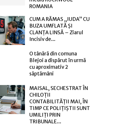
ROMANIA
CUM A RĂMAS „IUDA” CU
BUZA UMFLATĂ ȘI
CLANȚA LINSĂ – Ziarul
Incisiv de...
O tânără din comuna
Blejoi a dispărut în urmă
cu aproximativ 2
săptămâni
MAISAL, SECHESTRAT ÎN
CHILOȚII
CONTABILITĂȚII MAI, ÎN
TIMP CE POLIȚIȘTII SUNT
UMILIȚI PRIN
TRIBUNALE...