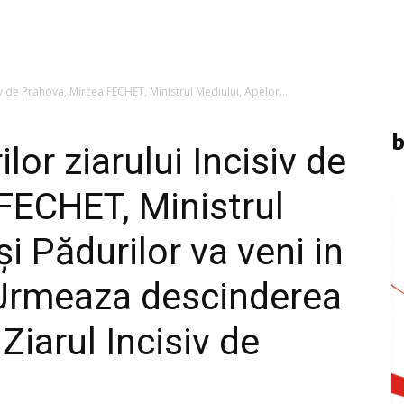
iv de Prahova, Mircea FECHET, Ministrul Mediului, Apelor...
b
lor ziarului Incisiv de
FECHET, Ministrul
și Pădurilor va veni in
 Urmeaza descinderea
Ziarul Incisiv de