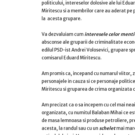
politicului, intereselor dolosive ale lui Edua
Miritescu si a membrilor care au aderat pe 
la acesta grupare.
Va dezvaluiam cum
interesele celor mentio
absconse ale gruparii de criminalitate econ
edilul PSD-ist Andrei Volosevici, grupare spri
comisarul Eduard Miritescu.
Am promis ca, incepand cu numarul viitor, zi
personajele in cauza si ce personaje politic
Miritescu si gruparea de crima organizata cr
Am precizat ca o sa incepem cu cel mai n
organizata, cu numitul Balaban Mihai ce es
de masa lemnoasa si produse petroliere, pre
acesta, la randul sau cu un
schelet
mai mare 