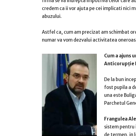
firma se va indrepta impotriva celor care 
credem ca ii vor ajuta pe cei implicati nici
abuzului.
Astfel ca, cum am precizat am schimbat ordi
numar va vom dezvalui activitatea oneroas
Cum a ajuns u
Anticorupție
De la bun ince
fost pupila a d
una este Buliga
Parchetul Gene
Frangulea Alex
sistem pentru 
de termen, in l