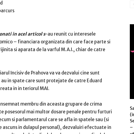
rd
parcurs
nati in acel articol s
-au reunit cu interesele
omico – financiara organizata din care face parte si
jinita si aparata de la varful M.A.I., chiar de catre
arul Incisiv de Prahova va va dezvalui cine sunt
e au in spate care sunt protejate de catre Eduard
eata in in teriorul MAI.
eainsemnat membru din aceasta grupare de crima
S
te posesorul mai multor dosare penale pentru furturi
(i
cum si parlamentarul care se afla in spatele sau (si
Se
–
ascuns in dulapul personal), dezvaluiri efectuate in
-