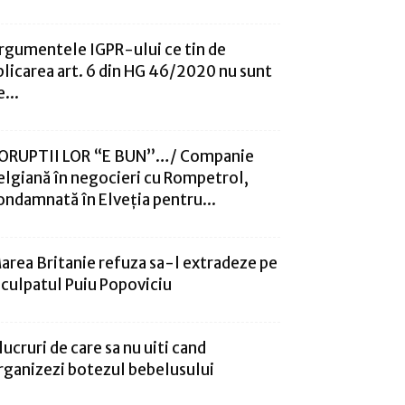
rgumentele IGPR-ului ce tin de
plicarea art. 6 din HG 46/2020 nu sunt
...
ORUPTII LOR “E BUN”…/ Companie
elgiană în negocieri cu Rompetrol,
ondamnată în Elveția pentru...
area Britanie refuza sa-l extradeze pe
nculpatul Puiu Popoviciu
 lucruri de care sa nu uiti cand
rganizezi botezul bebelusului