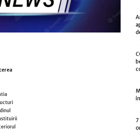
A
a
de
C
b
c
cerea
M
atia
i
ucturi
rdinul
tituirii
7
teriorul
o
e