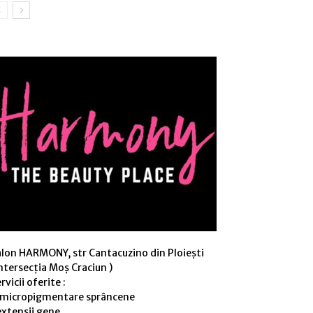
alon HARMONY, str Cantacuzino din Ploiești
ntersecția Moș Craciun )
rvicii oferite :
 micropigmentare sprâncene
extensii gene