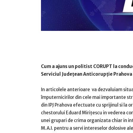
Cum a ajuns un politist CORUPT la condu
Serviciul Județean Anticorupție Prahova
In articolele anterioare va dezvaluiam situ
împuternicirilor din cele mai importante str
din IPJ Prahova efectuate cu sprijinul si la o
chestorului Eduard Mirițescu in vederea cons
unei grupari de crima organizata chiar in in
M.A.I. pentru a servi intereselor dolosive al