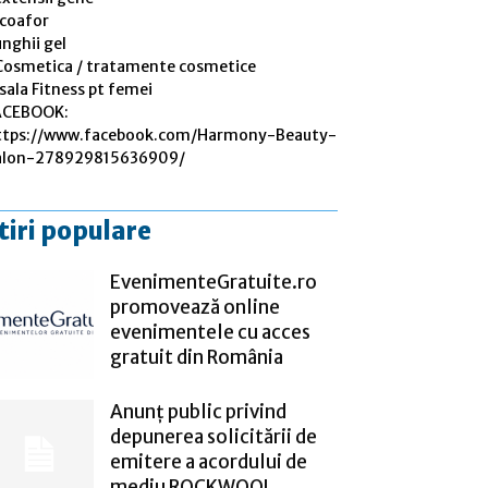
 coafor
nghii gel
Cosmetica / tratamente cosmetice
sala Fitness pt femei
ACEBOOK:
ttps://www.facebook.com/Harmony-Beauty-
alon-278929815636909/
tiri populare
EvenimenteGratuite.ro
promovează online
evenimentele cu acces
gratuit din România
Anunț public privind
depunerea solicitării de
emitere a acordului de
mediu ROCKWOOL