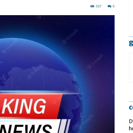
357
0
g
c
D
h