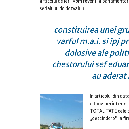
articolul de ieri. Vom reveni la parlamentar 
serialului de dezvaluiri.
constituirea unei gru
varful m.a.i. si ipj 
dolosive ale polit
chestorului sef eduar
au aderat 
In articolul din d
ultima ora intrate 
TOTALITATE cele de
„descindere” la f