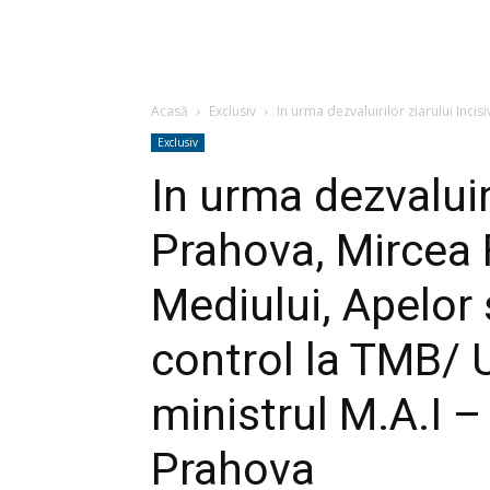
Acasă
Exclusiv
In urma dezvaluirilor ziarului Incis
Exclusiv
In urma dezvaluiri
Prahova, Mircea 
Mediului, Apelor 
control la TMB/
ministrul M.A.I – 
Prahova