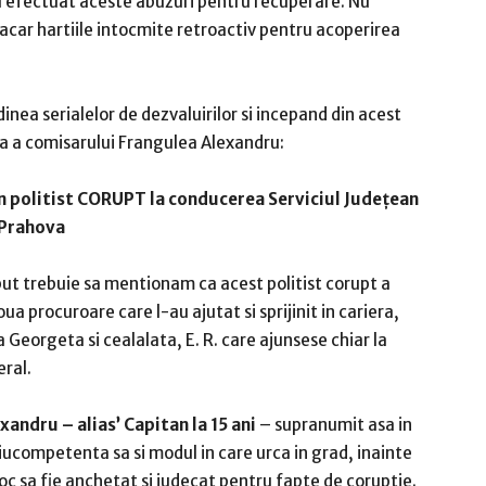
au efectuat aceste abuzuri pentru recuperare. Nu
 macar hartiile intocmite retroactiv pentru acoperirea
nea serialelor de dezvaluirilor si incepand din acest
a a comisarului Frangulea Alexandru:
n politist CORUPT la conducerea Serviciul Județean
 Prahova
put trebuie sa mentionam ca acest politist corupt a
oua procuroare care l-au ajutat si sprijinit in cariera,
 Georgeta si cealalata, E. R. care ajunsese chiar la
ral.
andru – alias’ Capitan la 15 ani
– supranumit asa in
iucompetenta sa si modul in care urca in grad, inainte
oc sa fie anchetat si judecat pentru fapte de coruptie.