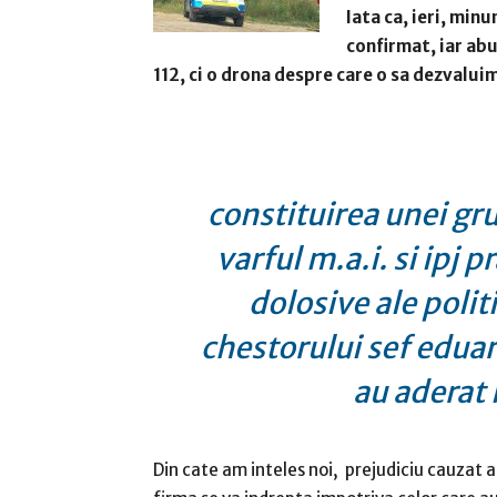
Iata ca, ieri, min
confirmat, iar abu
112, ci o drona despre care o sa dezvalu
constituirea unei gru
varful m.a.i. si ipj 
dolosive ale polit
chestorului sef eduar
au aderat 
Din cate am inteles noi, prejudiciu cauzat a