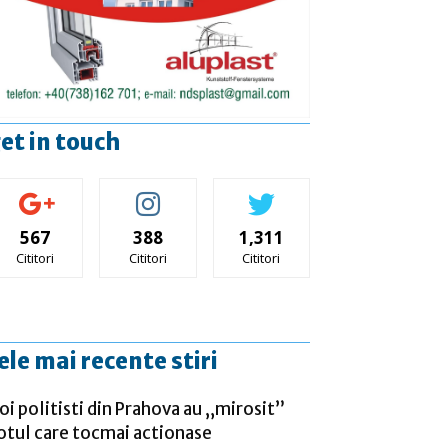
et in touch
567
388
1,311
Cititori
Cititori
Cititori
ele mai recente stiri
oi politisti din Prahova au „mirosit”
otul care tocmai actionase