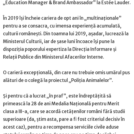
„Education Manager & Brand Ambassador” la Estée Lauder.
În 2019 își încheie cariera de opt ani în „multinaționale”
pentru a se consacra, cu imensa experiență acumulată,
culturii românești. Din toamna lui 2019, așadar, lucrează la
Ministerul Culturii, iar de șase luni încoace își pune la
dispoziția poporului expertiza la Direcția Informare și
Relații Publice din Ministerul Afacerilor Interne.
O carieră excepțională, din care nu trebuie omis umărul pus
alături de o colegă la proiectul „Poliția Animalelor”.
Și pentru că a lucrat „în praf”, este îndreptățită să
primească la 28 de ani Medalia Națională pentru Merit
clasa a III-a, care se acordă cetățenilor români fără studii
superioare (da, știm asta, pare a fi fost criteriul decisiv în
acest caz), pentru a recompensa serviciile civile aduse