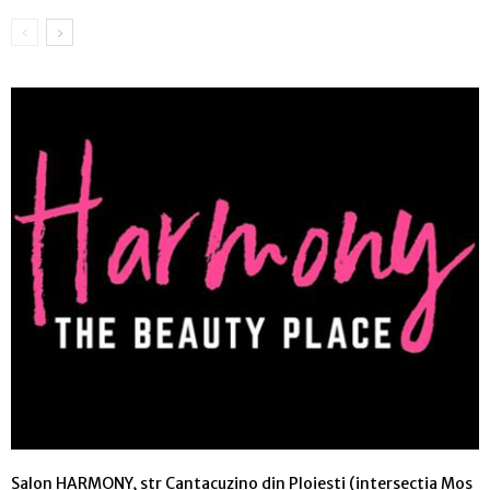
Salon HARMONY, str Cantacuzino din Ploiești (intersecția Moș