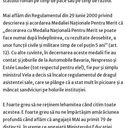
statului român pe timp de pace sau pe timp de război.
Mai aflăm din Regulamentul din 29 iunie 2000 privind
descrierea și acordarea Medaliei Naționale Pentru Merit că
„decorarea cu Medalia Națională Pentru Merit se poate
face numai după îndeplinirea, cu rezultate deosebite, a
unor funcții civile și militare timp de cel puțin 5 ani” (art.
12). Cu alte cuvinte, în decernarea aceste medalii fie au
contat și joburile de la Automobile Bavaria, Nespresso și
Estée Lauder (tot respectul pentru ele!), fie pur și simplu
ministrul Vela a decis să încalce regulamentul de dragul
asistentei sale, care se plânge că a stat mult în picioare și a
mâncat sandviciuri pe holurile instituției.
E foarte greu să ne reținem lehamitea când citim toate
acestea. E foarte greu să nu ne împărtășim amărăciunea
profundă când aflăm că angajații MAI au primit 79 de
distincții, în vreme ce angajații Ministerului Educației