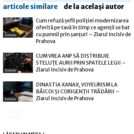
articole similare
de la același autor
Cum refuză șefii poliției modernizarea
oferită pe tavă în timp ce agenții se bat
cu pumnii prin șanțuri – Ziarul Incisiv de
Exclusiv
Prahova
CUM VREA ANP SĂ DISTRIBUIE
STELUȚE AURII PRIN SPATELE LEGII –
Ziarul Incisiv de Prahova
Exclusiv
DINASTIA XANAX, VOYEURISM LA
BĂICOI ȘI CORIGENȚII TRĂDĂRII –
Ziarul Incisiv de Prahova
Exclusiv