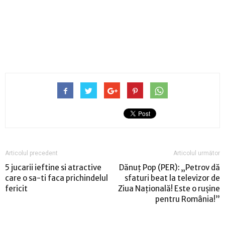
Articolul precedent
Articolul următor
5 jucarii ieftine si atractive
Dănuț Pop (PER): „Petrov dă
care o sa-ti faca prichindelul
sfaturi beat la televizor de
fericit
Ziua Națională! Este o rușine
pentru România!”