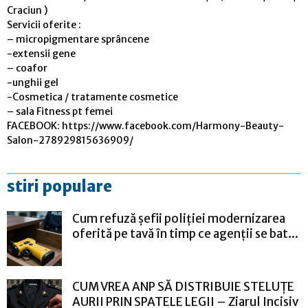
Craciun )
Servicii oferite :
– micropigmentare sprâncene
-extensii gene
– coafor
-unghii gel
-Cosmetica / tratamente cosmetice
– sala Fitness pt femei
FACEBOOK: https://www.facebook.com/Harmony-Beauty-
Salon-278929815636909/
stiri populare
Cum refuză șefii poliției modernizarea
oferită pe tavă în timp ce agenții se bat...
CUM VREA ANP SĂ DISTRIBUIE STELUȚE
AURII PRIN SPATELE LEGII – Ziarul Incisiv