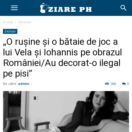
Acasă
Exclusiv
Exclusiv
„O rușine și o bătaie de joc a
lui Vela și Iohannis pe obrazul
României/Au decorat-o ilegal
pe pisi”
De către
admin
-
566
0