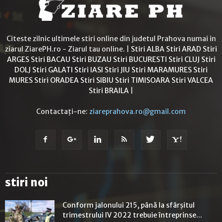
Citeste zilnic ultimele stiri online din judetul Prahova numai in
ziarul ZiarePH.ro - Ziarul tau online. |
Stiri ALBA
Stiri ARAD
Stiri
ARGES
Stiri BACAU
Stiri BUZAU
Stiri BUCURESTI
Stiri CLUJ
Stiri
DOLJ
Stiri GALATI
Stiri IASI
Stiri JIU
Stiri MARAMURES
Stiri
MURES
Stiri ORADEA
Stiri SIBIU
Stiri TIMISOARA
Stiri VALCEA
Stiri BRAILA
|
Contactați-ne:
ziareprahova.ro@gmail.com
stiri noi
Conform jalonului 215, până la sfârșitul
trimestrului IV 2022 trebuie întreprinse...