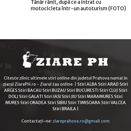
Tânăr rănit, după ce a intrat cu
motocicleta într-un autoturism (FOTO)
Citeste zilnic ultimele stiri online din judetul Prahova numai in
ziarul ZiarePH.ro - Ziarul tau online. |
Stiri ALBA
Stiri ARAD
Stiri
ARGES
Stiri BACAU
Stiri BUZAU
Stiri BUCURESTI
Stiri CLUJ
Stiri
DOLJ
Stiri GALATI
Stiri IASI
Stiri JIU
Stiri MARAMURES
Stiri
MURES
Stiri ORADEA
Stiri SIBIU
Stiri TIMISOARA
Stiri VALCEA
Stiri BRAILA
|
Contactați-ne:
ziareprahova.ro@gmail.com