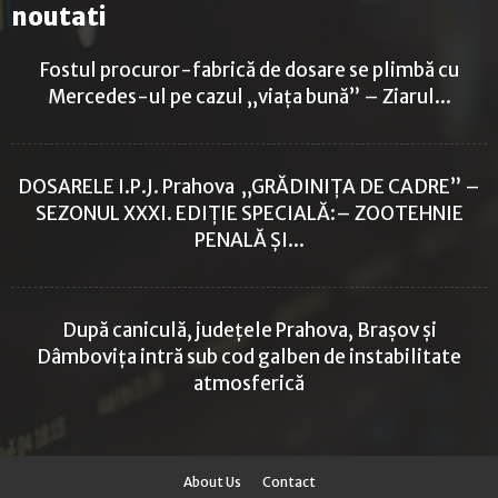
noutati
Fostul procuror-fabrică de dosare se plimbă cu
Mercedes-ul pe cazul „viața bună” – Ziarul...
DOSARELE I.P.J. Prahova „GRĂDINIȚA DE CADRE” –
SEZONUL XXXI. EDIȚIE SPECIALĂ:– ZOOTEHNIE
PENALĂ ȘI...
După caniculă, județele Prahova, Brașov și
Dâmbovița intră sub cod galben de instabilitate
atmosferică
About Us
Contact