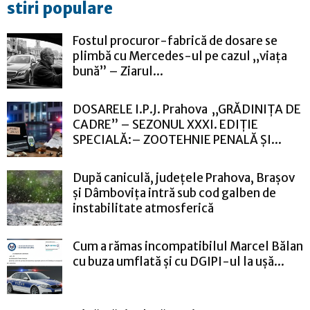
stiri populare
Fostul procuror-fabrică de dosare se
plimbă cu Mercedes-ul pe cazul „viața
bună” – Ziarul...
DOSARELE I.P.J. Prahova „GRĂDINIȚA DE
CADRE” – SEZONUL XXXI. EDIȚIE
SPECIALĂ:– ZOOTEHNIE PENALĂ ȘI...
După caniculă, județele Prahova, Brașov
și Dâmbovița intră sub cod galben de
instabilitate atmosferică
Cum a rămas incompatibilul Marcel Bălan
cu buza umflată și cu DGIPI-ul la ușă...