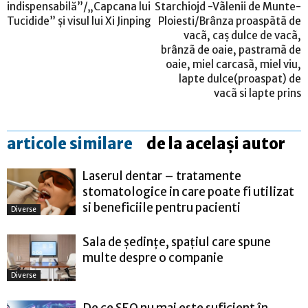
indispensabilă”/„Capcana lui
Starchiojd -Vãlenii de Munte-
Tucidide” şi visul lui Xi Jinping
Ploiesti/Brânza proaspãtã de
vacã, caş dulce de vacã,
brânzã de oaie, pastramã de
oaie, miel carcasã, miel viu,
lapte dulce(proaspat) de
vacã si lapte prins
articole similare
de la același autor
Laserul dentar – tratamente
stomatologice in care poate fi utilizat
si beneficiile pentru pacienti
Diverse
Sala de ședințe, spațiul care spune
multe despre o companie
Diverse
De ce SEO nu mai este suficient în