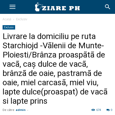
Acasă
Exclusiv
Exclusiv
Livrare la domiciliu pe ruta
Starchiojd -Vãlenii de Munte-
Ploiesti/Brânza proaspãtã de
vacã, caş dulce de vacã,
brânzã de oaie, pastramã de
oaie, miel carcasã, miel viu,
lapte dulce(proaspat) de vacã
si lapte prins
De către
admin
-
674
0