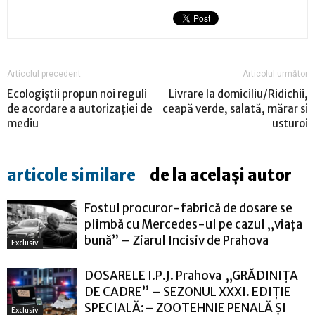
Articolul precedent
Articolul următor
Ecologiștii propun noi reguli
Livrare la domiciliu/Ridichii,
de acordare a autorizației de
ceapă verde, salată, mărar si
mediu
usturoi
articole similare
de la același autor
Fostul procuror-fabrică de dosare se
plimbă cu Mercedes-ul pe cazul „viața
bună” – Ziarul Incisiv de Prahova
Exclusiv
DOSARELE I.P.J. Prahova „GRĂDINIȚA
DE CADRE” – SEZONUL XXXI. EDIȚIE
SPECIALĂ:– ZOOTEHNIE PENALĂ ȘI
Exclusiv