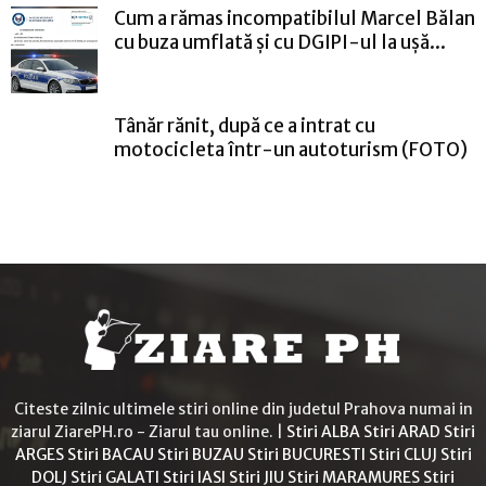
Cum a rămas incompatibilul Marcel Bălan
cu buza umflată și cu DGIPI-ul la ușă...
Tânăr rănit, după ce a intrat cu
motocicleta într-un autoturism (FOTO)
Citeste zilnic ultimele stiri online din judetul Prahova numai in
ziarul ZiarePH.ro - Ziarul tau online. |
Stiri ALBA
Stiri ARAD
Stiri
ARGES
Stiri BACAU
Stiri BUZAU
Stiri BUCURESTI
Stiri CLUJ
Stiri
DOLJ
Stiri GALATI
Stiri IASI
Stiri JIU
Stiri MARAMURES
Stiri