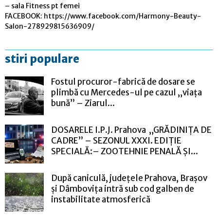
– sala Fitness pt femei
FACEBOOK: https://www.facebook.com/Harmony-Beauty-
Salon-278929815636909/
stiri populare
Fostul procuror-fabrică de dosare se
plimbă cu Mercedes-ul pe cazul „viața
bună” – Ziarul...
DOSARELE I.P.J. Prahova „GRĂDINIȚA DE
CADRE” – SEZONUL XXXI. EDIȚIE
SPECIALĂ:– ZOOTEHNIE PENALĂ ȘI...
După caniculă, județele Prahova, Brașov
și Dâmbovița intră sub cod galben de
instabilitate atmosferică