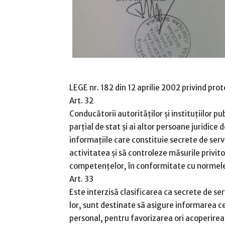
LEGE nr. 182 din 12 aprilie 2002 privind prot
Art. 32
Conducătorii autorităţilor şi instituţiilor p
parţial de stat şi ai altor persoane juridice 
informaţiile care constituie secrete de serv
activitatea şi să controleze măsurile privito
competenţelor, în conformitate cu normele 
Art. 33
Este interzisă clasificarea ca secrete de ser
lor, sunt destinate să asigure informarea c
personal, pentru favorizarea ori acoperirea e