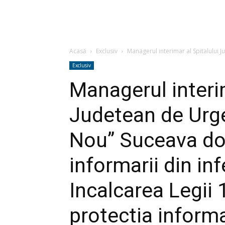
Acasă
Exclusiv
Managerul interimar al Spitalului J
Exclusiv
Managerul interim
Judetean de Urge
Nou” Suceava do
informarii din in
Incalcarea Legii
protectia informat