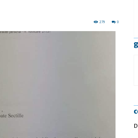
279
0
g
c
D