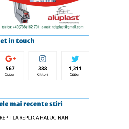
et in touch
567
388
1,311
Cititori
Cititori
Cititori
ele mai recente stiri
REPT LA REPLICA HALUCINANT