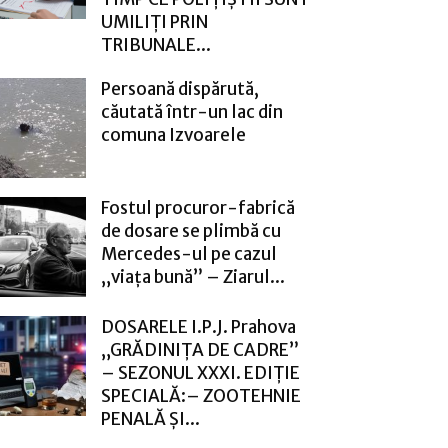
UMILIȚI PRIN
TRIBUNALE...
Persoană dispărută,
căutată într-un lac din
comuna Izvoarele
Fostul procuror-fabrică
de dosare se plimbă cu
Mercedes-ul pe cazul
„viața bună” – Ziarul...
DOSARELE I.P.J. Prahova
„GRĂDINIȚA DE CADRE”
– SEZONUL XXXI. EDIȚIE
SPECIALĂ:– ZOOTEHNIE
PENALĂ ȘI...