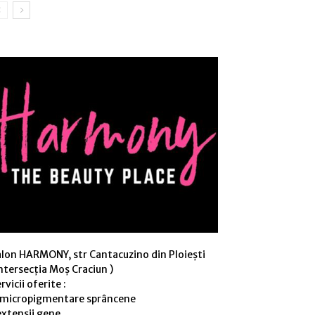
alon HARMONY, str Cantacuzino din Ploiești
ntersecția Moș Craciun )
rvicii oferite :
 micropigmentare sprâncene
extensii gene