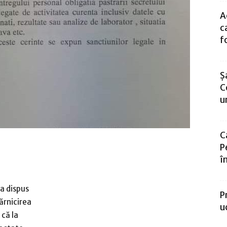
A
c
f
Ş
C
un
C
P
î
a dispus
P
ărnicirea
u
 că la