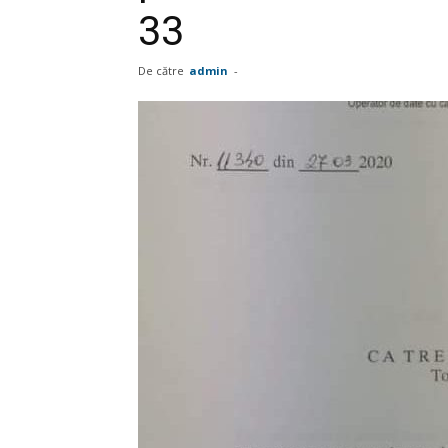
33
De către
admin
-