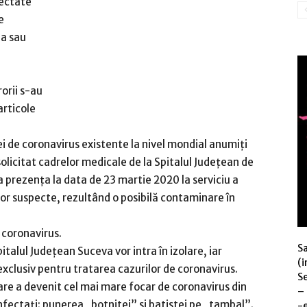
pectate
e
ea sau
rorii s-au
articole
i de coronavirus existente la nivel mondial anumiţi
solicitat cadrelor medicale de la Spitalul Judeţean de
 prezenţa la data de 23 martie 2020 la serviciu a
lor suspecte, rezultând o posibilă contaminare în
e coronavirus.
S
italul Judeţean Suceva vor intra în izolare, iar
(i
 exclusiv pentru tratarea cazurilor de coronavirus.
Se
care a devenit cel mai mare focar de coronavirus din
–
nfectați: punerea „botnitei” si batistei pe „tambal”.
-