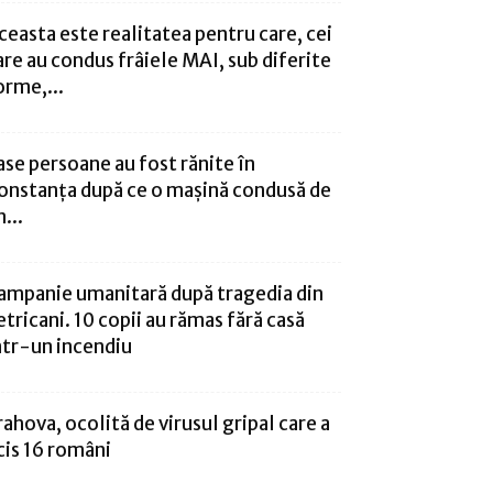
ceasta este realitatea pentru care, cei
are au condus frâiele MAI, sub diferite
orme,...
ase persoane au fost rănite în
onstanţa după ce o maşină condusă de
...
ampanie umanitară după tragedia din
etricani. 10 copii au rămas fără casă
ntr-un incendiu
rahova, ocolită de virusul gripal care a
cis 16 români