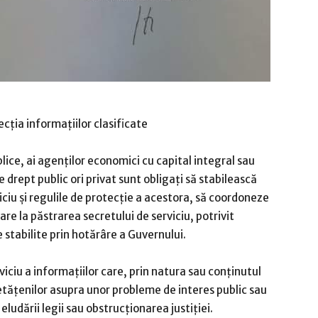
ecţia informaţiilor clasificate
ublice, ai agenţilor economici cu capital integral sau
de drept public ori privat sunt obligaţi să stabilească
iciu şi regulile de protecţie a acestora, să coordoneze
are la păstrarea secretului de serviciu, potrivit
stabilite prin hotărâre a Guvernului.
viciu a informaţiilor care, prin natura sau conţinutul
etăţenilor asupra unor probleme de interes public sau
ludării legii sau obstrucţionarea justiţiei.