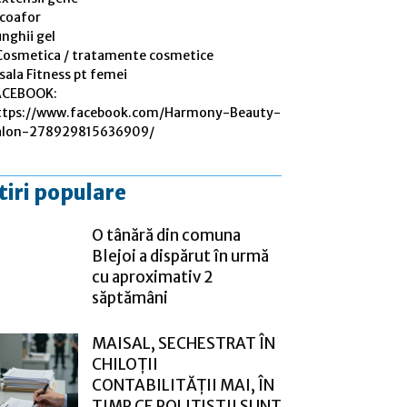
 coafor
nghii gel
Cosmetica / tratamente cosmetice
sala Fitness pt femei
ACEBOOK:
ttps://www.facebook.com/Harmony-Beauty-
alon-278929815636909/
tiri populare
O tânără din comuna
Blejoi a dispărut în urmă
cu aproximativ 2
săptămâni
MAISAL, SECHESTRAT ÎN
CHILOȚII
CONTABILITĂȚII MAI, ÎN
TIMP CE POLIȚIȘTII SUNT