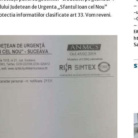
–
talului Judetean de Urgenta „Sfantul Ioan cel Nou”
-u
ectia informatiilor clasificate art 33. Vom reveni.
-
– 
F
h
S
s