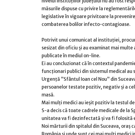
nivelul instituţiilor judeţului nu au fost res
măsurile dispuse cu privire la reglementăril
legislative în vigoare privitoare la prevenir
combaterea bolilor infecto-contagioase.
Potrivit unui comunicat al instituţiei, procu
sesizat din oficiu şi au examinat mai multe 
publicate în mediul on-line.
Ei au concluzionat că în contextul pandemie
funcţionari publici din sistemul medical au 
Urgenţă ”Sfântul Ioan cel Nou” din Suceava
persoanelor testate pozitiv, negativ şi a ce
masă.
Mai mulţi medici au ieşit pozitiv la testul d
S-a decis că toate cadrele medicale de la Sp
unitatea va fi dezinfectată şi va fi folosită
Noi mărturii din spitalul din Suceava, oraș 
România și unde sunt cei mai mulți medici i