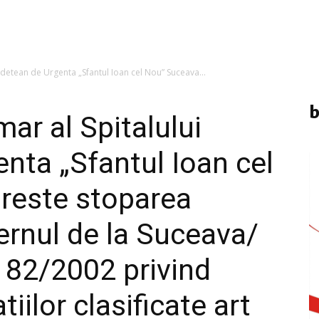
udetean de Urgenta „Sfantul Ioan cel Nou” Suceava...
b
ar al Spitalului
nta „Sfantul Ioan cel
reste stoparea
fernul de la Suceava/
 182/2002 privind
iilor clasificate art