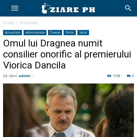
Acasă
Actualitate
Actualitate
Administratie
Diverse
Politic
Social
Omul lui Dragnea numit
consilier onorific al premierului
Viorica Dancila
De către
admin
-
1159
0