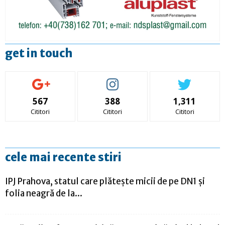
get in touch
567
388
1,311
Cititori
Cititori
Cititori
cele mai recente stiri
IPJ Prahova, statul care plătește micii de pe DN1 și
folia neagră de la...