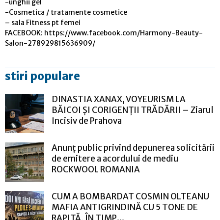
-unghii gel
-Cosmetica / tratamente cosmetice
– sala Fitness pt femei
FACEBOOK: https://www.facebook.com/Harmony-Beauty-
Salon-278929815636909/
stiri populare
DINASTIA XANAX, VOYEURISM LA
BĂICOI ȘI CORIGENȚII TRĂDĂRII – Ziarul
Incisiv de Prahova
Anunț public privind depunerea solicitării
de emitere a acordului de mediu
ROCKWOOL ROMANIA
CUM A BOMBARDAT COSMIN OLTEANU
MAFIA ANTIGRINDINĂ CU 5 TONE DE
RAPIȚĂ, ÎN TIMP...