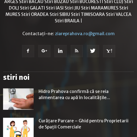
ARGES
Stiri BACAU
Stiri BUZAU
Stiri BUCURESTI
Stiri CLUJ
Stiri
DOLJ
Stiri GALATI
Stiri IASI
Stiri JIU
Stiri MARAMURES
Stiri
MURES
Stiri ORADEA
Stiri SIBIU
Stiri TIMISOARA
Stiri VALCEA
Stiri BRAILA
|
Contactați-ne:
ziareprahova.ro@gmail.com
stiri noi
Hidro Prahova confirmă că se reia
alimentarea cu apă în localitățile...
Curățare Parcare – Ghid pentru Proprietarii
de Spații Comerciale