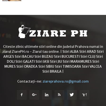
Citeste zilnic ultimele stiri online din judetul Prahova numai in
ziarul ZiarePH.ro - Ziarul tau online. |
Stiri ALBA
Stiri ARAD
Stiri
ARGES
Stiri BACAU
Stiri BUZAU
Stiri BUCURESTI
Stiri CLUJ
Stiri
DOLJ
Stiri GALATI
Stiri IASI
Stiri JIU
Stiri MARAMURES
Stiri
MURES
Stiri ORADEA
Stiri SIBIU
Stiri TIMISOARA
Stiri VALCEA
Stiri BRAILA
|
Contactați-ne:
ziareprahova.ro@gmail.com