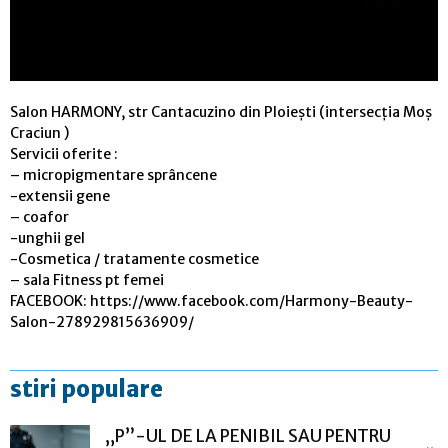
Salon HARMONY, str Cantacuzino din Ploiești (intersecția Moș
Craciun )
Servicii oferite :
– micropigmentare sprâncene
-extensii gene
– coafor
-unghii gel
-Cosmetica / tratamente cosmetice
– sala Fitness pt femei
FACEBOOK: https://www.facebook.com/Harmony-Beauty-
Salon-278929815636909/
stiri populare
„P”-UL DE LA PENIBIL SAU PENTRU