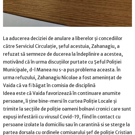
La aducerea deciziei de anulare a liberelor și concediilor
către Serviciul Circulație, șeful acestuia, Zahanagiu, a
refuzat să semneze de ducerea la îndeplinire a acestea,
motivând că în urma discuțiilor purtate cu Șeful Poliției
Municipale, d-l Manea nu s-a pus problema aceasta. În
urma refuzului, Zahanagiu Nicolae a fost amenințat de
Vaida că va fi băgat în comisia de disciplină
Ideea este că Vaida favorizează în continuare anumite
persoane, îi ține bine-mersi în curtea Poliție Locale și
trimite la secțiile de poliție oameni bolnavi cronici care sunt
expuși infestării cu virusul Covid-19, fiind în contact cu
persoane izolate la domiciliu sau în carantină si se sterge la
partea dorsala cu ordinele comisarului şef de poliţie Cristian