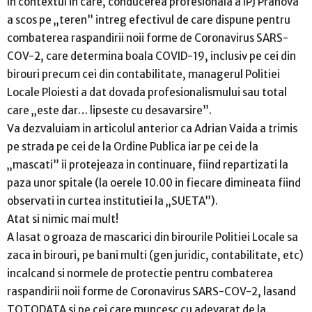
In contextul in care, conducerea profesionala a IPJ Prahova
a scos pe „teren” intreg efectivul de care dispune pentru
combaterea raspandirii noii forme de Coronavirus SARS-
COV-2, care determina boala COVID-19, inclusiv pe cei din
birouri precum cei din contabilitate, managerul Politiei
Locale Ploiesti a dat dovada profesionalismului sau total
care „este dar… lipseste cu desavarsire”.
Va dezvaluiam in articolul anterior ca Adrian Vaida a trimis
pe strada pe cei de la Ordine Publica iar pe cei de la
„mascati” ii protejeaza in continuare, fiind repartizati la
paza unor spitale (la oerele 10.00 in fiecare dimineata fiind
observati in curtea institutiei la „SUETA”).
Atat si nimic mai mult!
A lasat o groaza de mascarici din birourile Politiei Locale sa
zaca in birouri, pe bani multi (gen juridic, contabilitate, etc)
incalcand si normele de protectie pentru combaterea
raspandirii noii forme de Coronavirus SARS-COV-2, lasand
TOTODATA si pe cei care muncesc cu adevarat de la