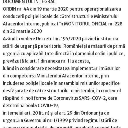
DOCUMENTUL INTEGRAL:
ORDIN nr. 44 din 19 martie 2020 pentru operaționalizarea
conducerii poliției locale de către structurile Ministerului
Afacerilor Interne, publicat în MONITORUL OFICIAL nr. 228
din 20 martie 2020
Având în vedere Decretul nr. 195/2020 privind instituirea
stării de urgență pe teritoriul României și a măsurii de primă
urgență cu aplicabilitate directă în domeniul ordinii publice,
prevăzută la art. 1 din anexa nr. 1 la acesta,
luând în considerare necesitatea implementării măsurilor
din competența Ministerului Afacerilor Interne, prin
includerea poliției locale în ansamblul misiunilor specifice
desfășurate de către structurile ministerului, în contextul
răspândirii noii forme de Coronavirus SARS-COV-2, care
determină boala COVID-19,
în temeiul art. 20 lit. n) și al art. 29 din Ordonanța de
urgență a Guvernului nr. 1/1999 privind regimul stării de
asediu și regimul stării de urgență, aprobată cu modificări