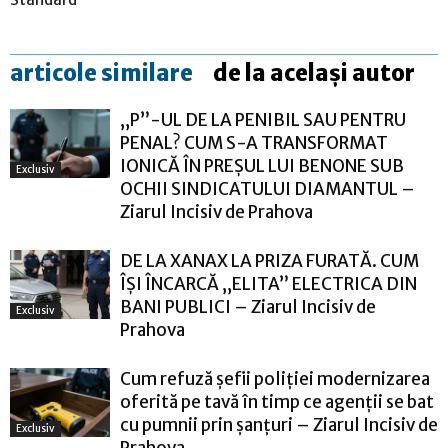
articole similare
de la același autor
„P”-UL DE LA PENIBIL SAU PENTRU
PENAL? CUM S-A TRANSFORMAT
IONICĂ ÎN PREȘUL LUI BENONE SUB
Exclusiv
OCHII SINDICATULUI DIAMANTUL –
Ziarul Incisiv de Prahova
DE LA XANAX LA PRIZA FURATĂ. CUM
ÎȘI ÎNCARCĂ „ELITA” ELECTRICA DIN
BANI PUBLICI – Ziarul Incisiv de
Exclusiv
Prahova
Cum refuză șefii poliției modernizarea
oferită pe tavă în timp ce agenții se bat
cu pumnii prin șanțuri – Ziarul Incisiv de
Exclusiv