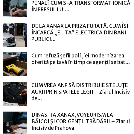
PENAL? CUM S-A TRANSFORMAT IONICĂ
ÎN PREȘUL LUI...
DE LA XANAX LA PRIZA FURATĂ. CUM ÎȘI
ÎNCARCĂ „ELITA” ELECTRICA DIN BANI
PUBLICI...
Cum refuză șefii poliției modernizarea
oferită pe tavă în timp ce agenții se bat...
CUM VREA ANP SĂ DISTRIBUIE STELUȚE
AURII PRIN SPATELE LEGII – Ziarul Incisiv
de...
DINASTIA XANAX, VOYEURISM LA
BĂICOI ȘI CORIGENȚII TRĂDĂRII – Ziarul
Incisiv de Prahova