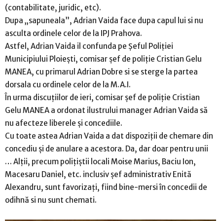
(contabilitate, juridic, etc).
Dupa „sapuneala”, Adrian Vaida face dupa capul lui si nu
asculta ordinele celor de la IPJ Prahova.
Astfel, Adrian Vaida il confunda pe Şeful Poliţiei
Municipiului Ploieşti, comisar şef de poliţie Cristian Gelu
MANEA, cu primarul Adrian Dobre si se sterge la partea
dorsala cu ordinele celor de la M.A.I.
În urma discuțiilor de ieri, comisar şef de poliţie Cristian
Gelu MANEA a ordonat ilustrului manager Adrian Vaida să
nu afecteze liberele și concediile.
Cu toate astea Adrian Vaida a dat dispoziții de chemare din
concediu și de anulare a acestora. Da, dar doar pentru unii
… Alții, precum polițiștii locali Moise Marius, Baciu Ion,
Macesaru Daniel, etc. inclusiv șef administrativ Enită
Alexandru, sunt favorizați, fiind bine-mersi în concedii de
odihnă si nu sunt chemati.