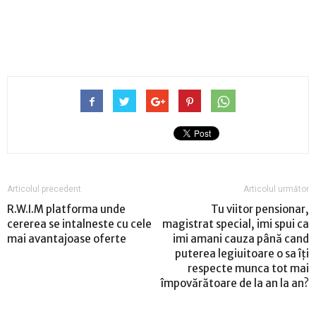
Articolul precedent
Articolul următor
R.W.I.M platforma unde
Tu viitor pensionar,
cererea se intalneste cu cele
magistrat special, imi spui ca
mai avantajoase oferte
imi amani cauza până cand
puterea legiuitoare o sa îți
respecte munca tot mai
împovărătoare de la an la an?