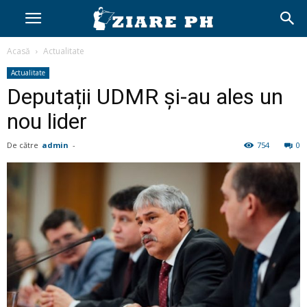
Acasă
Actualitate
Actualitate
Deputații UDMR și-au ales un
nou lider
De către
admin
-
754
0