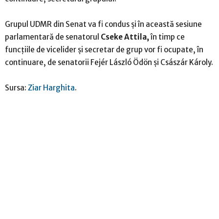
Grupul UDMR din Senat va fi condus și în această sesiune
parlamentară de senatorul
Cseke Attila,
în timp ce
funcțiile de vicelider și secretar de grup vor fi ocupate, în
continuare, de senatorii Fejér László Ödön și Császár Károly.
Sursa:
Ziar Harghita
.