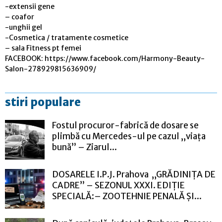
-extensii gene
– coafor
-unghii gel
-Cosmetica / tratamente cosmetice
– sala Fitness pt femei
FACEBOOK: https://www.facebook.com/Harmony-Beauty-
Salon-278929815636909/
stiri populare
Fostul procuror-fabrică de dosare se
plimbă cu Mercedes-ul pe cazul „viața
bună” – Ziarul...
DOSARELE I.P.J. Prahova „GRĂDINIȚA DE
CADRE” – SEZONUL XXXI. EDIȚIE
SPECIALĂ:– ZOOTEHNIE PENALĂ ȘI...