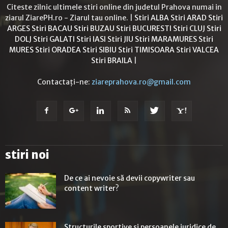
Citeste zilnic ultimele stiri online din judetul Prahova numai in
ziarul ZiarePH.ro - Ziarul tau online. |
Stiri ALBA
Stiri ARAD
Stiri
ARGES
Stiri BACAU
Stiri BUZAU
Stiri BUCURESTI
Stiri CLUJ
Stiri
DOLJ
Stiri GALATI
Stiri IASI
Stiri JIU
Stiri MARAMURES
Stiri
MURES
Stiri ORADEA
Stiri SIBIU
Stiri TIMISOARA
Stiri VALCEA
Stiri BRAILA
|
Contactați-ne:
ziareprahova.ro@gmail.com
stiri noi
De ce ai nevoie să devii copywriter sau
content writer?
Structurile sportive şi persoanele juridice de