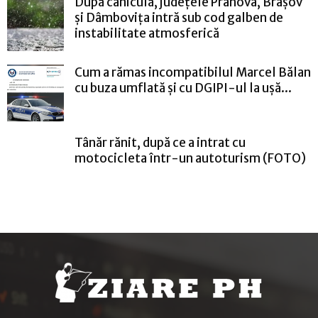
După caniculă, județele Prahova, Brașov
și Dâmbovița intră sub cod galben de
instabilitate atmosferică
Cum a rămas incompatibilul Marcel Bălan
cu buza umflată și cu DGIPI-ul la ușă...
Tânăr rănit, după ce a intrat cu
motocicleta într-un autoturism (FOTO)