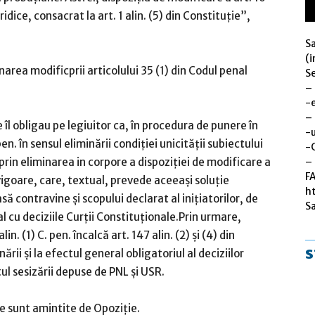
juridice, consacrat la art. 1 alin. (5) din Constituţie”,
S
(i
rea modificprii articolului 35 (1) din Codul penal
Se
–
-
–
 îl obligau pe legiuitor ca, în procedura de punere în
-u
pen. în sensul eliminării condiţiei unicităţii subiectului
-
– 
 prin eliminarea in corpore a dispoziţiei de modificare a
F
n vigoare, care, textual, prevede aceeaşi soluţie
h
să contravine şi scopului declarat al iniţiatorilor, de
S
 cu deciziile Curţii Constituţionale.Prin urmare,
in. (1) C. pen. încalcă art. 147 alin. (2) şi (4) din
s
rii şi la efectul general obligatoriul al deciziilor
ul sesizării depuse de PNL şi USR.
ie sunt amintite de Opoziţie.