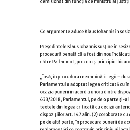
demisionat din funcţia de ministru al Justiţie
Ce argumente aduce Klaus Iohannis în sesiz
Preşedintele Klaus Iohannis susţine în sesi
procedură penală că a fost din nou încălca
către Parlament, precum şi principiul bicam
„Însă, în procedura reexaminării legii – desch
Parlamentul a adoptat legea criticată cu încă
ocazia punerii în acord a unora dintre dispoz
633/2018, Parlamentul, pe de o parte şi-a i
textele din legea criticată cu decizii anter
dispoziţiilor art. 147 alin. (2) coroborate cu ce
pe de altă parte, în procedura punerii de ac
reglementări ce contravin principiului legalit