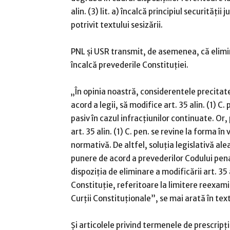
alin. (3) lit. a) încalcă principiul securităţii 
potrivit textului sesizării.
PNL şi USR transmit, de asemenea, că elimina
încalcă prevederile Constituţiei.
„În opinia noastră, considerentele precitate
acord a legii, să modifice art. 35 alin. (1) C. 
pasiv în cazul infracţiunilor continuate. Or,
art. 35 alin. (1) C. pen. se revine la forma î
normativă. De altfel, soluţia legislativă alea
punere de acord a prevederilor Codului penal
dispoziţia de eliminare a modificării art. 35 al
Constituţie, referitoare la limitere reexamină
Curţii Constituţionale”, se mai arată în text
Şi articolele privind termenele de prescripţ