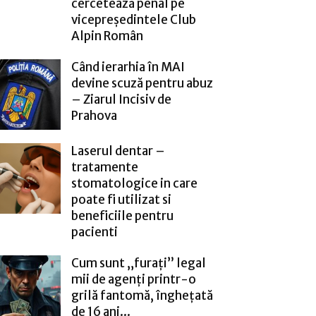
cercetează penal pe
vicepreședintele Club
Alpin Român
Când ierarhia în MAI
devine scuză pentru abuz
– Ziarul Incisiv de
Prahova
Laserul dentar –
tratamente
stomatologice in care
poate fi utilizat si
beneficiile pentru
pacienti
Cum sunt „furați” legal
mii de agenți printr-o
grilă fantomă, înghețată
de 16 ani...