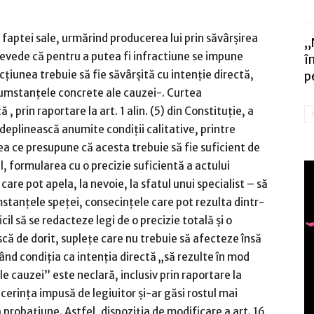
ul faptei sale, urmărind producerea lui prin săvârşirea
„
prevede că pentru a putea fi infractiune se impune
î
ţiunea trebuie să fie săvârşită cu intenţie directă,
p
rcumstanţele concrete ale cauzei-. Curtea
, prin raportare la art. 1 alin. (5) din Constituţie, a
deplinească anumite condiţii calitative, printre
a ce presupune că acesta trebuie să fie suficient de
el, formularea cu o precizie suficientă a actului
re pot apela, la nevoie, la sfatul unui specialist – să
stanţele speţei, consecinţele care pot rezulta dintr-
cil să se redacteze legi de o precizie totală şi o
ă de dorit, supleţe care nu trebuie să afecteze însă
zând condiţia ca intenţia directă „să rezulte în mod
e cauzei” este neclară, inclusiv prin raportare la
 cerinţa impusă de legiuitor şi-ar găsi rostul mai
a probaţiune. Astfel, dispoziţia de modificare a art. 16