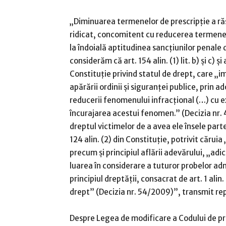
„Diminuarea termenelor de prescripţie a răs
ridicat, concomitent cu reducerea termenel
la îndoială aptitudinea sancţiunilor penale 
considerăm că art. 154 alin. (1) lit. b) şi c) şi
Constituţie privind statul de drept, care „i
apărării ordinii şi siguranţei publice, prin
reducerii fenomenului infracţional (…) cu e
încurajarea acestui fenomen.” (Decizia nr.
dreptul victimelor de a avea ele însele part
124 alin. (2) din Constituţie, potrivit căruia
precum şi principiul aflării adevărului, „adic
luarea în considerare a tuturor probelor adm
principiul dreptăţii, consacrat de art. 1 alin
drept” (Decizia nr. 54/2009)”, transmit re
Despre Legea de modificare a Codului de pr