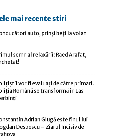
ele mai recente stiri
onducători auto, prinşi beţi la volan
rimul semn al relaxării: Raed Arafat,
nchetat!
olițiștii vor fi evaluați de către primari.
oliția Română se transformă în Las
ierbinți
onstantin Adrian Glugă este finul lui
ogdan Despescu – Ziarul Incisiv de
rahova