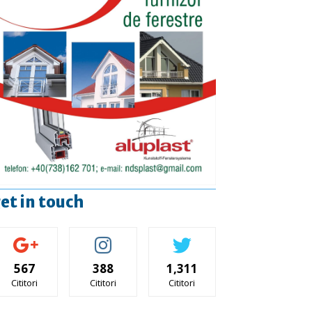
et in touch
567
388
1,311
Cititori
Cititori
Cititori