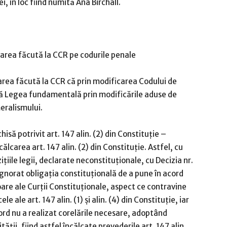
i, în loc fiind numită Ana Birchall.
area făcută la CCR pe codurile penale
zarea făcută la CCR că prin modificarea Codului de
tă Legea fundamentală prin modificările aduse de
eralismului.
isă potrivit art. 147 alin. (2) din Constituţie –
lcarea art. 147 alin. (2) din Constituţie. Astfel, cu
iţiile legii, declarate neconstituţionale, cu Decizia nr.
gnorat obligaţia constituţională de a pune în acord
ioare ale Curţii Constituţionale, aspect ce contravine
le ale art. 147 alin. (1) şi alin. (4) din Constituţie, iar
ord nu a realizat corelările necesare, adoptând
ăţii, fiind astfel încălcate prevederile art. 147 alin.