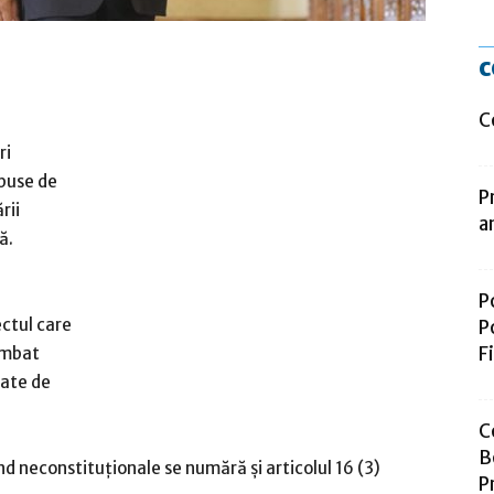
c
C
ri
epuse de
P
rii
a
ă.
P
ectul care
P
F
himbat
tate de
C
B
ind neconstituţionale se numără şi articolul 16 (3)
P