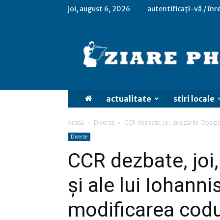
joi, august 6, 2026
autentificați-vă / înr
actualitate
stiri locale
Acasă
Diverse
CCR dezbate, joi, sesizările Opoziţie
Diverse
CCR dezbate, joi,
şi ale lui Iohanni
modificarea codu