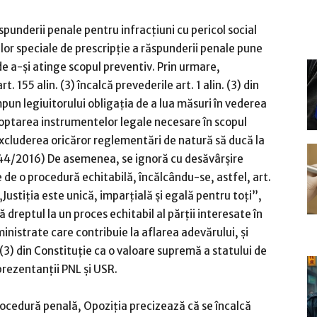
punderii penale pentru infracţiuni cu pericol social
or speciale de prescripţie a răspunderii penale pune
de a-şi atinge scopul preventiv. Prin urmare,
 art. 155 alin. (3) încalcă prevederile art. 1 alin. (3) din
mpun legiuitorului obligaţia de a lua măsuri în vederea
 adoptarea instrumentelor legale necesare în scopul
xcluderea oricăror reglementări de natură să ducă la
 44/2016) De asemenea, se ignoră cu desăvârşire
e de o procedură echitabilă, încălcându-se, astfel, art.
 „Justiţia este unică, imparţială şi egală pentru toţi”,
ă dreptul la un proces echitabil al părţii interesate în
inistrate care contribuie la aflarea adevărului, şi
. (3) din Constituţie ca o valoare supremă a statului de
prezentanţii PNL şi USR.
ocedură penală, Opoziţia precizează că se încalcă