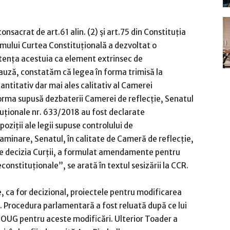
nsacrat de art.61 alin. (2) şi art.75 din Constituţia
smului Curtea Constituţională a dezvoltat o
tenţa acestuia ca element extrinsec de
auză, constatăm că legea în forma trimisă la
ntitativ dar mai ales calitativ al Camerei
orma supusă dezbaterii Camerei de reflecţie, Senatul
ituţionale nr. 633/2018 au fost declarate
oziţii ale legii supuse controlului de
aminare, Senatul, în calitate de Cameră de reflecţie,
de decizia Curţii, a formulat amendamente pentru
constituţionale”, se arată în textul sesizării la CCR.
, ca for decizional, proiectele pentru modificarea
ă. Procedura parlamentară a fost reluată după ce lui
ă OUG pentru aceste modificări. Ulterior Toader a