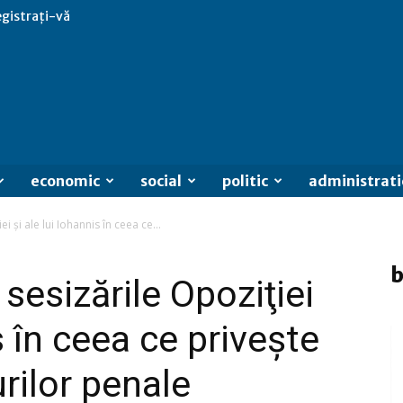
egistrați-vă
economic
social
politic
administrati
i şi ale lui Iohannis în ceea ce...
b
 sesizările Opoziţiei
s în ceea ce priveşte
rilor penale