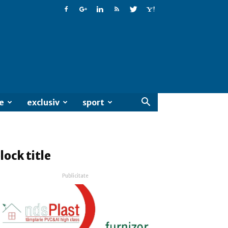
e
exclusiv
sport
lock title
Publicitate