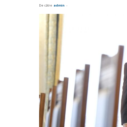
De către
admin
-