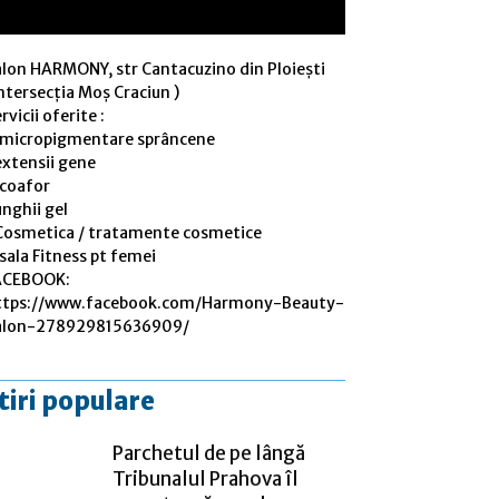
alon HARMONY, str Cantacuzino din Ploiești
ntersecția Moș Craciun )
rvicii oferite :
 micropigmentare sprâncene
extensii gene
 coafor
nghii gel
Cosmetica / tratamente cosmetice
sala Fitness pt femei
ACEBOOK:
ttps://www.facebook.com/Harmony-Beauty-
alon-278929815636909/
tiri populare
Parchetul de pe lângă
Tribunalul Prahova îl