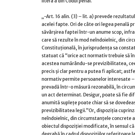
litera a din Codul penal.
„-Art. 16 alin. (3) – lit. a) prevede rezultat
acelei fapte. Ori de câte ori legea penală 
săvârşirea faptei într-un anume scop, infrac
care să rezulte în mod neîndoielnic, din ci
Constituţională, în jurisprudenţa sa constată 
statuat că “orice act normativ trebuie să în
acestea numărându-se previzibilitatea, cee
precis şi clar pentru a putea fi aplicat; astf
normativ permite persoanelor interesate – ca
prevadă într-o măsură rezonabilă, în circum
un act determinat. Desigur, poate să fie difi
anumită supleţe poate chiar să se dovedeasc
previzibilitatea legii.”Or, dispoziţia cuprin
neîndoielnic, din circumstanţele concrete al
obiectul dispoziţiei modificate, în sensul că
degrabă în cadrul dispoziţiilor referitoare l