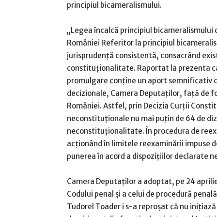
principiul bicameralismului.
„Legea încalcă principiul bicameralismului co
României Referitor la principiul bicamerali
jurisprudenţă consistentă, consacrând exis
constituţionalitate. Raportat la prezenta c
promulgare conţine un aport semnificativ ca
decizionale, Camera Deputaţilor, faţă de f
României. Astfel, prin Decizia Curţii Const
neconstituţionale nu mai puţin de 64 de dizp
neconstituţionalitate. În procedura de reex
acţionând în limitele reexaminării impuse 
punerea în acord a dispoziţiilor declarate ne
Camera Deputaţilor a adoptat, pe 24 aprilie
Codului penal şi a celui de procedură penal
Tudorel Toader i s-a reproşat că nu iniţiaz