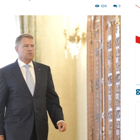
634
0
g