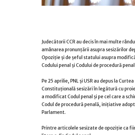
Judecătorii CCR au decis în mai multe rându
amânarea pronunţării asupra sesizărilor d
Opoziţie şi de şeful statului asupra modifică
Codului penal şi Codului de procedură penal
Pe 25 aprilie, PNL şi USR au depus la Curtea
Constituţională sesizări în legătură cu proi
a modificat Codul penal şi pe cel care a sc
Codul de procedură penală, iniţiative adop
Parlament.
Printre articolele sesizate de opoziţie ca fi