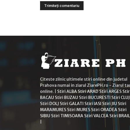
Citeste zilnic ultimele stiri online din judetul
Prahova numai in ziarul ZiarePH.ro - Ziarul ta
online. |
Stiri ALBA
Stiri ARAD
Stiri ARGES
Stir
BACAU
Stiri BUZAU
Stiri BUCURESTI
Stiri CLUJ
Stiri DOLJ
Stiri GALATI
Stiri IASI
Stiri JIU
Stiri
MARAMURES
Stiri MURES
Stiri ORADEA
Stiri
SIBIU
Stiri TIMISOARA
Stiri VALCEA
Stiri BRAI
|