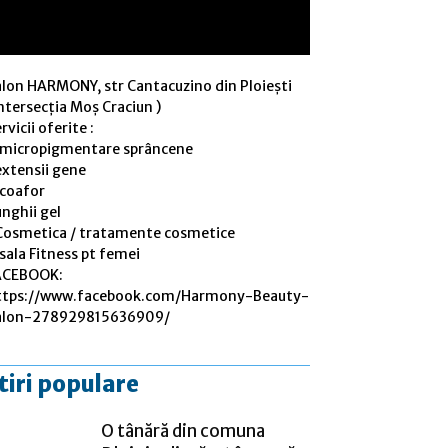
alon HARMONY, str Cantacuzino din Ploiești
ntersecția Moș Craciun )
rvicii oferite :
 micropigmentare sprâncene
extensii gene
 coafor
nghii gel
Cosmetica / tratamente cosmetice
sala Fitness pt femei
ACEBOOK:
ttps://www.facebook.com/Harmony-Beauty-
alon-278929815636909/
tiri populare
O tânără din comuna