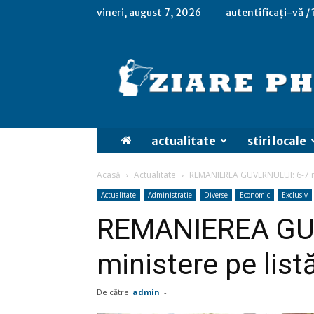
vineri, august 7, 2026
autentificați-vă /
actualitate
stiri locale
Acasă
Actualitate
REMANIEREA GUVERNULUI: 6-7 mi
Actualitate
Administratie
Diverse
Economic
Exclusiv
REMANIEREA GU
ministere pe list
De către
admin
-