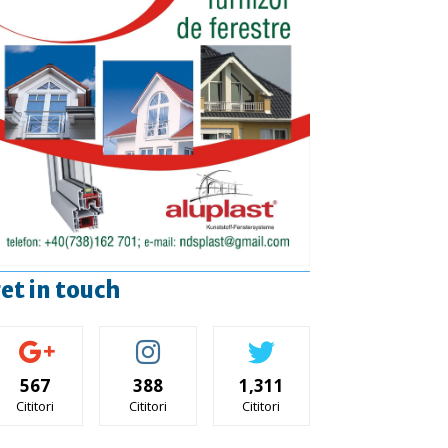
et in touch
567
388
1,311
Cititori
Cititori
Cititori