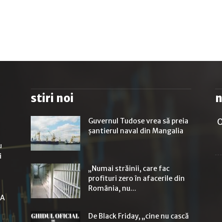
stiri noi
n
Guvernul Tudose vrea să preia
O
şantierul naval din Mangalia
u
i
„Numai străinii, care fac
profituri zero în afacerile din
România, nu...
LA
De Black Friday, „cine nu cască