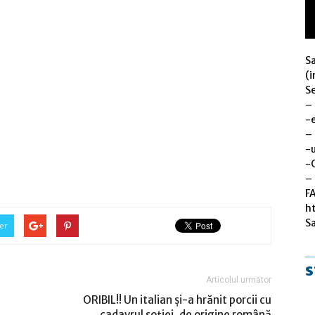
S
(i
Se
–
-
–
-u
-
– 
F
h
S
er
s
Articolul următor
ORIBIL!! Un italian și-a hrănit porcii cu
cadavrul soției, de origine română