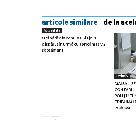
articole similare
de la acel
Actualitate
O tânără din comuna Blejoi a
dispărut în urmă cu aproximativ 2
săptămâni
Exclusiv
MAISAL, S
CONTABILIT
POLIȚIȘTII
TRIBUNALE 
Prahova