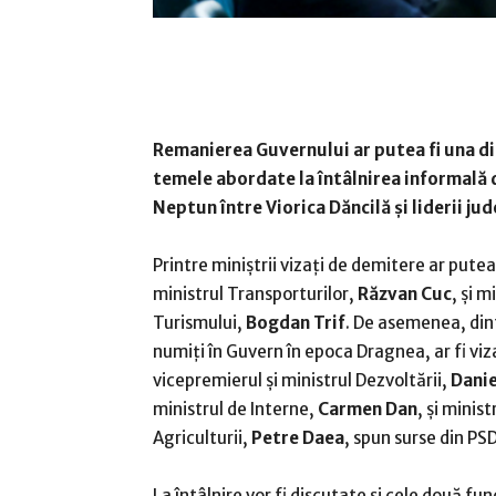
Remanierea Guvernului ar putea fi una d
temele abordate la întâlnirea informală 
Neptun între Viorica Dăncilă şi liderii jud
Printre miniştrii vizaţi de demitere ar putea
ministrul Transporturilor,
Răzvan Cuc
, şi m
Turismului,
Bogdan Trif
. De asemenea, din
numiţi în Guvern în epoca Dragnea, ar fi viz
vicepremierul şi ministrul Dezvoltării,
Danie
ministrul de Interne,
Carmen Dan
, şi minist
Agriculturii,
Petre Daea
, spun surse din PSD
La întâlnire vor fi discutate şi cele două f