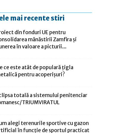
ele mai recente stiri
roiect din fonduri UE pentru
onsolidarea mănăstirii Zamfira şi
unerea în valoare a picturii...
e ce este atât de populară țigla
etalică pentru acoperișuri?
clipsa totală a sistemului penitenciar
omanesc/TRIUMVIRATUL
um alegi terenurile sportive cu gazon
rtificial în funcție de sportul practicat