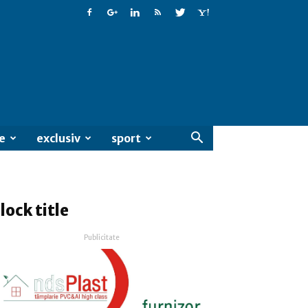
e
exclusiv
sport
lock title
Publicitate