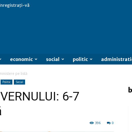
 înregistrați-vă
economic
social
politic
administrati
nistere pe listă
Politic
Social
b
VERNULUI: 6-7
ă
396
0