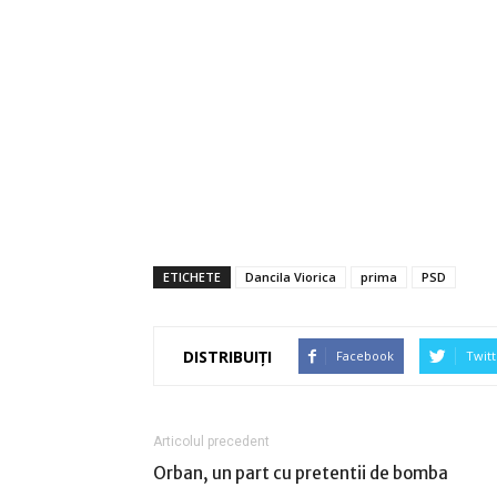
ETICHETE
Dancila Viorica
prima
PSD
DISTRIBUIȚI
Facebook
Twitt
Articolul precedent
Orban, un part cu pretentii de bomba