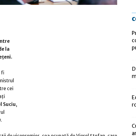
c
P
c
intre
p
de la
eţeni.
D
 fi
m
inistrul
tre cei
aţi
E
r
l Suciu
,
rul
.
C
a
uncţii de vicepremier, cea ocupată de Viorel Ştefan, care