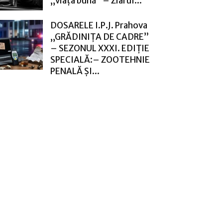
„viața bună” – Ziarul...
DOSARELE I.P.J. Prahova
„GRĂDINIȚA DE CADRE”
– SEZONUL XXXI. EDIȚIE
SPECIALĂ:– ZOOTEHNIE
PENALĂ ȘI...