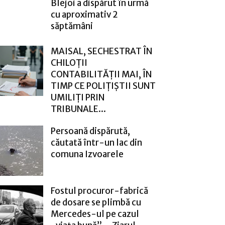
Blejoi a dispărut în urmă
cu aproximativ 2
săptămâni
MAISAL, SECHESTRAT ÎN
CHILOȚII
CONTABILITĂȚII MAI, ÎN
TIMP CE POLIȚIȘTII SUNT
UMILIȚI PRIN
TRIBUNALE...
Persoană dispărută,
căutată într-un lac din
comuna Izvoarele
Fostul procuror-fabrică
de dosare se plimbă cu
Mercedes-ul pe cazul