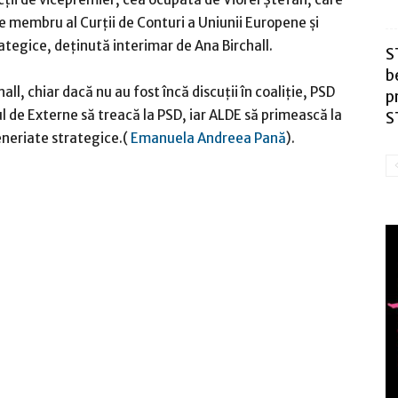
e membru al Curţii de Conturi a Uniunii Europene şi
tegice, deţinută interimar de Ana Birchall.
S
b
ll, chiar dacă nu au fost încă discuţii în coaliţie, PSD
p
l de Externe să treacă la PSD, iar ALDE să primească la
S
neriate strategice.(
Emanuela Andreea Pană
).