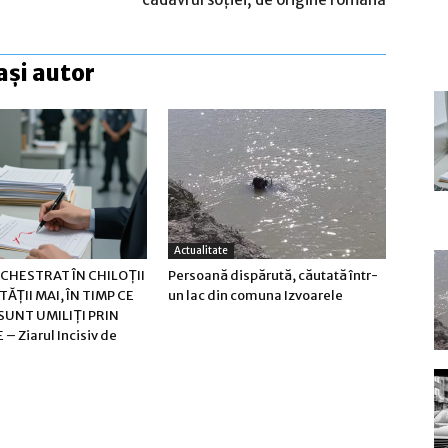
ași autor
Actualitate
ECHESTRAT ÎN CHILOȚII
Persoană dispărută, căutată într-
ĂȚII MAI, ÎN TIMP CE
un lac din comuna Izvoarele
 SUNT UMILIȚI PRIN
– Ziarul Incisiv de