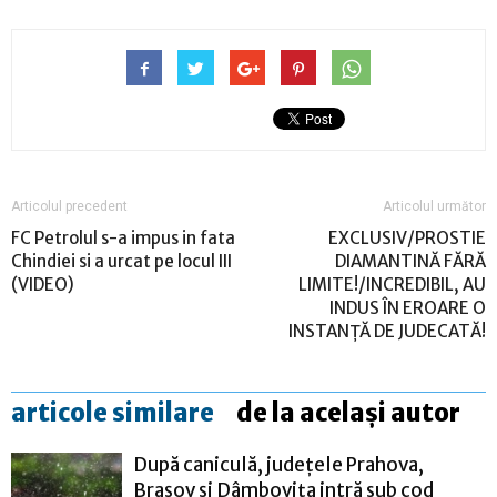
Articolul precedent
Articolul următor
FC Petrolul s-a impus in fata
EXCLUSIV/PROSTIE
Chindiei si a urcat pe locul III
DIAMANTINĂ FĂRĂ
(VIDEO)
LIMITE!/INCREDIBIL, AU
INDUS ÎN EROARE O
INSTANȚĂ DE JUDECATĂ!
articole similare
de la același autor
După caniculă, județele Prahova,
Brașov și Dâmbovița intră sub cod