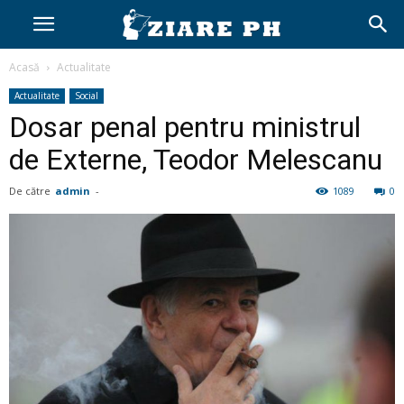
Acasă
Actualitate
Actualitate
Social
Dosar penal pentru ministrul
de Externe, Teodor Melescanu
De către
admin
-
1089
0