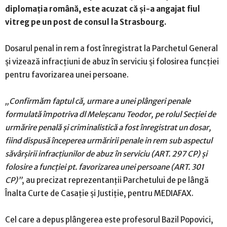
diplomația română, este acuzat că și-a angajat fiul
vitreg pe un post de consul la Strasbourg.
Dosarul penal in rem a fost înregistrat la Parchetul General
și vizează infracţiuni de abuz în serviciu şi folosirea funcţiei
pentru favorizarea unei persoane.
„Confirmăm faptul că, urmare a unei plângeri penale
formulată împotriva dl Meleşcanu Teodor, pe rolul Secţiei de
urmărire penală şi criminalistică a fost înregistrat un dosar,
fiind dispusă începerea urmăririi penale in rem sub aspectul
săvârşirii infracţiunilor de abuz în serviciu (ART. 297 CP) şi
folosire a funcţiei pt. favorizarea unei persoane (ART. 301
CP)”
, au precizat reprezentanţii Parchetului de pe lângă
Înalta Curte de Casaţie şi Justiţie, pentru MEDIAFAX.
Cel care a depus plângerea este profesorul Bazil Popovici,