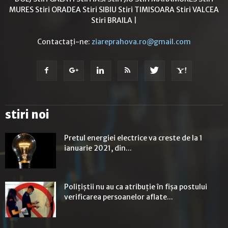
MURES
Stiri ORADEA
Stiri SIBIU
Stiri TIMISOARA
Stiri VALCEA
Stiri BRAILA
|
Contactați-ne:
ziareprahova.ro@gmail.com
stiri noi
Pretul energiei electrice va creste de la 1
ianuarie 2021, din...
Polițiștii nu au ca atribuție în fișa postului
verificarea persoanelor aflate...