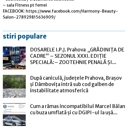
– sala Fitness pt femei
FACEBOOK: https://www.facebook.com/Harmony-Beauty-
Salon-278929815636909/
stiri populare
DOSARELE I.P.J. Prahova „GRĂDINIȚA DE
CADRE” – SEZONUL XXXI. EDIȚIE
SPECIALĂ:– ZOOTEHNIE PENALĂ ȘI...
După caniculă, județele Prahova, Brașov
și Dâmbovița intră sub cod galben de
instabilitate atmosferică
Cum a rămas incompatibilul Marcel Bălan
cu buza umflată și cu DGIPI-ul la ușă...