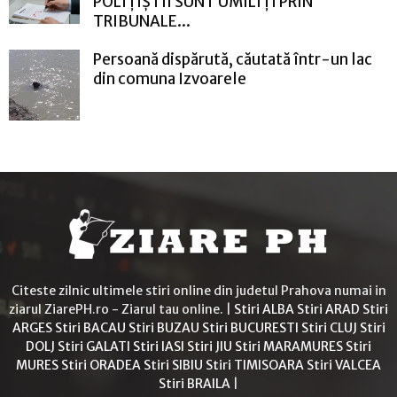
POLIȚIȘTII SUNT UMILIȚI PRIN
TRIBUNALE...
Persoană dispărută, căutată într-un lac
din comuna Izvoarele
Citeste zilnic ultimele stiri online din judetul Prahova numai in
ziarul ZiarePH.ro - Ziarul tau online. |
Stiri ALBA
Stiri ARAD
Stiri
ARGES
Stiri BACAU
Stiri BUZAU
Stiri BUCURESTI
Stiri CLUJ
Stiri
DOLJ
Stiri GALATI
Stiri IASI
Stiri JIU
Stiri MARAMURES
Stiri
MURES
Stiri ORADEA
Stiri SIBIU
Stiri TIMISOARA
Stiri VALCEA
Stiri BRAILA
|