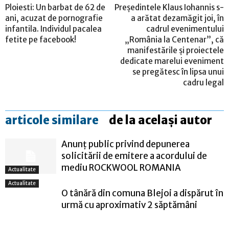
Ploiesti: Un barbat de 62 de
Preşedintele Klaus Iohannis s-
ani, acuzat de pornografie
a arătat dezamăgit joi, în
infantila. Individul pacalea
cadrul evenimentului
fetite pe facebook!
„România la Centenar”, că
manifestările şi proiectele
dedicate marelui eveniment
se pregătesc în lipsa unui
cadru legal
articole similare
de la același autor
Anunț public privind depunerea
solicitării de emitere a acordului de
mediu ROCKWOOL ROMANIA
Actualitate
Actualitate
O tânără din comuna Blejoi a dispărut în
urmă cu aproximativ 2 săptămâni