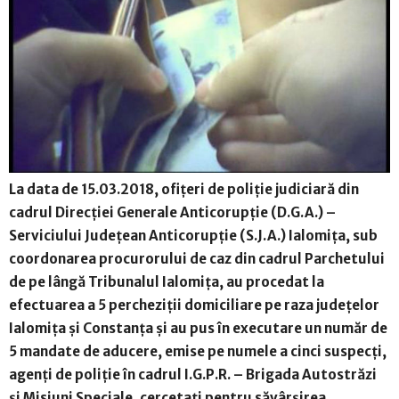
La data de 15.03.2018, ofițeri de poliție judiciară din
cadrul Direcției Generale Anticorupție (D.G.A.) –
Serviciului Județean Anticorupție (S.J.A.) Ialomița, sub
coordonarea procurorului de caz din cadrul Parchetului
de pe lângă Tribunalul Ialomița, au procedat la
efectuarea a 5 percheziții domiciliare pe raza județelor
Ialomița și Constanța și au pus în executare un număr de
5 mandate de aducere, emise pe numele a cinci suspecți,
agenți de poliție în cadrul I.G.P.R. – Brigada Autostrăzi
și Misiuni Speciale, cercetați pentru săvârșirea