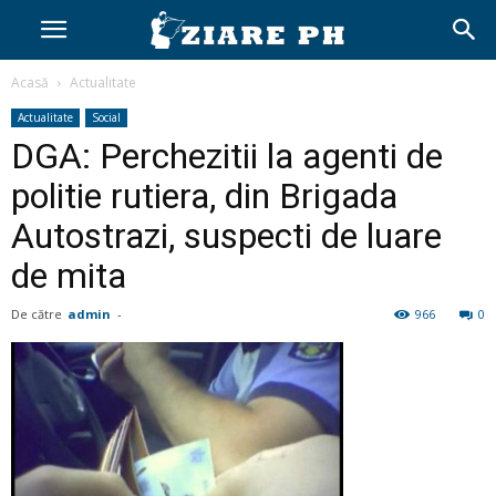
Acasă
Actualitate
Actualitate
Social
DGA: Perchezitii la agenti de
politie rutiera, din Brigada
Autostrazi, suspecti de luare
de mita
De către
admin
-
966
0