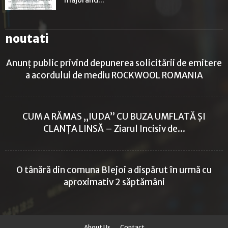
noutati
Anunț public privind depunerea solicitării de emitere
a acordului de mediu ROCKWOOL ROMANIA
CUM A RĂMAS „IUDA” CU BUZA UMFLATĂ ȘI
CLANȚA LINSĂ – Ziarul Incisiv de...
O tânără din comuna Blejoi a dispărut în urmă cu
aproximativ 2 săptămâni
About Us
Contact