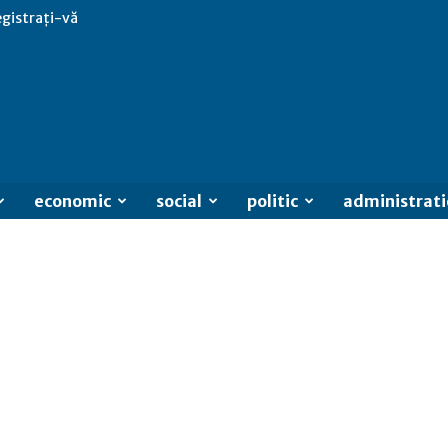
egistrați-vă
economic
social
politic
administrati