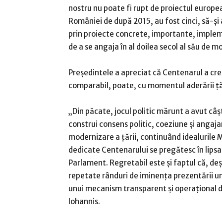
nostru nu poate fi rupt de proiectul europ
României de după 2015, au fost cinci, să-şi
prin proiecte concrete, importante, implem
de a se angaja în al doilea secol al său de 
Preşedintele a apreciat că Centenarul a cr
comparabil, poate, cu momentul aderării ţă
„Din păcate, jocul politic mărunt a avut câş
construi consens politic, coeziune şi angajam
modernizare a ţării, continuând idealurile M
dedicate Centenarului se pregătesc în lipsa
Parlament. Regretabil este şi faptul că, de
repetate rânduri de iminenţa prezentării un
unui mecanism transparent şi operaţional de
Iohannis.