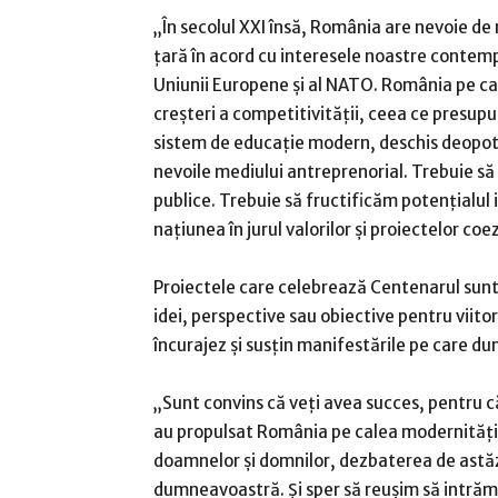
„În secolul XXI însă, România are nevoie de 
ţară în acord cu interesele noastre conte
Uniunii Europene şi al NATO. România pe car
creşteri a competitivităţii, ceea ce presup
sistem de educaţie modern, deschis deopotr
nevoile mediului antreprenorial. Trebuie să 
publice. Trebuie să fructificăm potenţialul i
naţiunea în jurul valorilor şi proiectelor co
Proiectele care celebrează Centenarul sunt
idei, perspective sau obiective pentru viitor
încurajez şi susţin manifestările pe care d
„Sunt convins că veţi avea succes, pentru că 
au propulsat România pe calea modernităţii
doamnelor şi domnilor, dezbaterea de astăzi! 
dumneavoastră. Şi sper să reuşim să intrăm