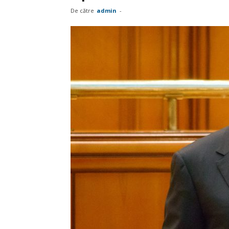
De către
admin
-