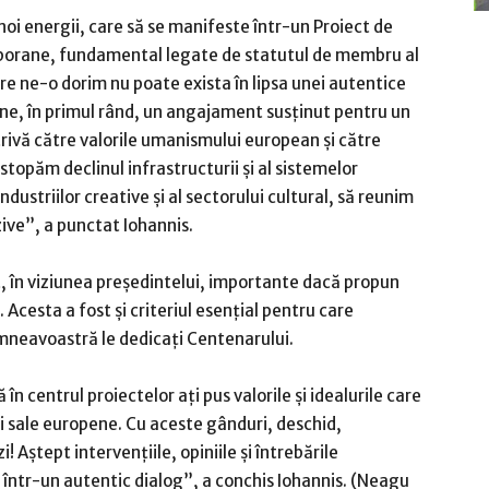
noi energii, care să se manifeste într-un Proiect de
mporane, fundamental legate de statutul de membru al
e ne-o dorim nu poate exista în lipsa unei autentice
une, în primul rând, un angajament susţinut pentru un
ivă către valorile umanismului european şi către
stopăm declinul infrastructurii şi al sistemelor
ndustriilor creative şi al sectorului cultural, să reunim
ezive”, a punctat Iohannis.
, în viziunea preşedintelui, importante dacă propun
. Acesta a fost şi criteriul esenţial pentru care
umneavoastră le dedicaţi Centenarului.
în centrul proiectelor aţi pus valorile şi idealurile care
 sale europene. Cu aceste gânduri, deschid,
Aştept intervenţiile, opiniile şi întrebările
 într-un autentic dialog”, a conchis Iohannis. (Neagu