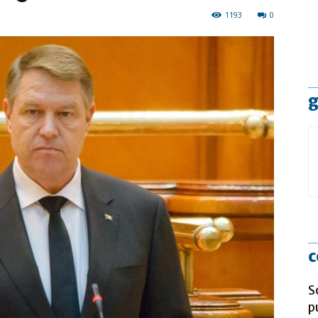
1193
0
g
c
S
p