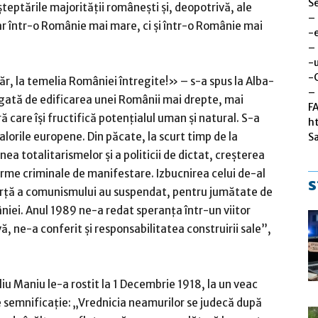
Se
şteptările majorităţii româneşti şi, deopotrivă, ale
–
oar într-o Românie mai mare, ci şi într-o Românie mai
-
–
-u
-
r, la temelia României întregite!» – s-a spus la Alba-
– 
 legată de edificarea unei Românii mai drepte, mai
F
ară care îşi fructifică potenţialul uman şi natural. S-a
h
lorile europene. Din păcate, la scurt timp de la
S
a totalitarismelor şi a politicii de dictat, creşterea
forme criminale de manifestare. Izbucnirea celui de-al
s
forţă a comunismului au suspendat, pentru jumătate de
iei. Anul 1989 ne-a redat speranţa într-un viitor
ă, ne-a conferit şi responsabilitatea construirii sale”,
liu Maniu le-a rostit la 1 Decembrie 1918, la un veac
de semnificaţie: „Vrednicia neamurilor se judecă după