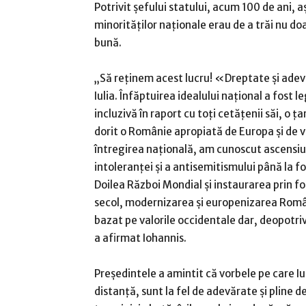
Potrivit şefului statului, acum 100 de ani, a
minorităţilor naţionale erau de a trăi nu d
bună.
„Să reţinem acest lucru! «Dreptate şi adevă
Iulia. Înfăptuirea idealului naţional a fost
incluzivă în raport cu toţi cetăţenii săi, o ţ
dorit o Românie apropiată de Europa şi de va
întregirea naţională, am cunoscut ascensiune
intoleranţei şi a antisemitismului până la 
Doilea Război Mondial şi instaurarea prin 
secol, modernizarea şi europenizarea Român
bazat pe valorile occidentale dar, deopotriv
a afirmat Iohannis.
Preşedintele a amintit că vorbele pe care Iu
distanţă, sunt la fel de adevărate şi pline 