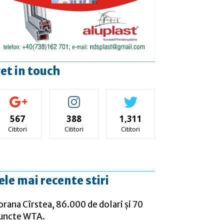
et in touch
567
388
1,311
Cititori
Cititori
Cititori
ele mai recente stiri
orana Cîrstea, 86.000 de dolari și 70
uncte WTA.