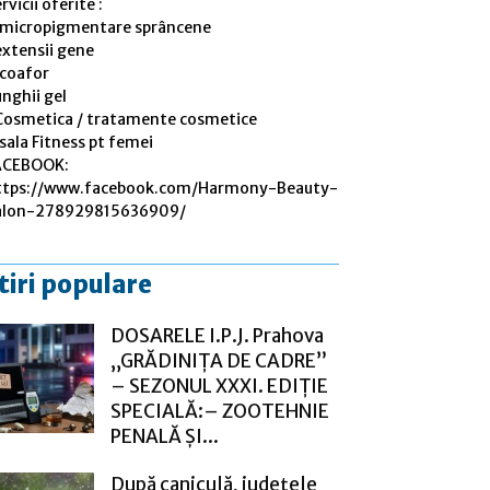
rvicii oferite :
 micropigmentare sprâncene
extensii gene
 coafor
nghii gel
Cosmetica / tratamente cosmetice
sala Fitness pt femei
ACEBOOK:
ttps://www.facebook.com/Harmony-Beauty-
alon-278929815636909/
tiri populare
DOSARELE I.P.J. Prahova
„GRĂDINIȚA DE CADRE”
– SEZONUL XXXI. EDIȚIE
SPECIALĂ:– ZOOTEHNIE
PENALĂ ȘI...
După caniculă, județele