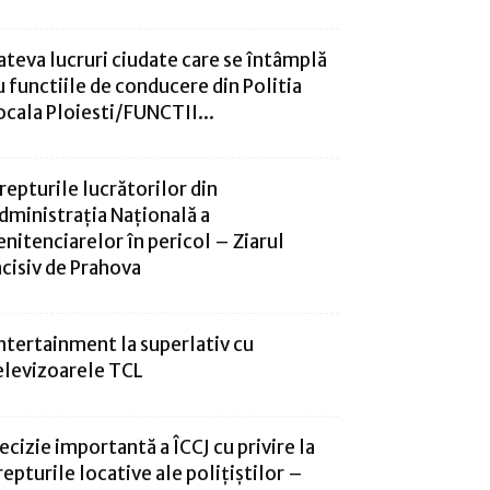
ateva lucruri ciudate care se întâmplă
u functiile de conducere din Politia
ocala Ploiesti/FUNCTII...
repturile lucrătorilor din
dministrația Națională a
enitenciarelor în pericol – Ziarul
ncisiv de Prahova
ntertainment la superlativ cu
elevizoarele TCL
ecizie importantă a ÎCCJ cu privire la
repturile locative ale polițiștilor –