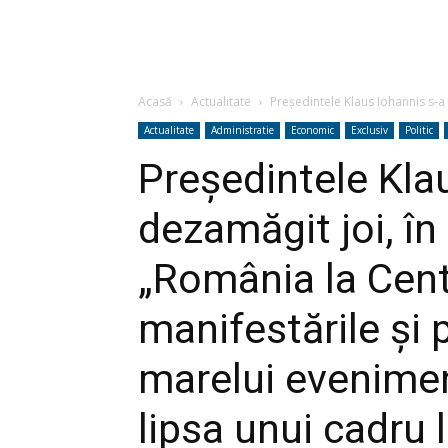
Acasă
Actualitate
Preşedintele Klaus Iohannis s-a 
Actualitate
Administratie
Economic
Exclusiv
Politic
Preşedintele Kla
dezamăgit joi, în
„România la Cent
manifestările şi 
marelui evenimen
lipsa unui cadru 