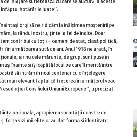
a de înălţare sufletească cu care se alătură la aceste
a înfăptui hotărârile luate”.
aintaşilor şi să ne ridicăm la înălţimea moştenirii pe
m, la rândul nostru, ţinte la fel de înalte. Doar
tem contribui cu toţii – oameni de stat, clasă politică,
ării în următoarea sută de ani. Anul 1918 ne arată, în
ionale, iar nu cele mărunte, de grup, sunt puse în
iaşi înainte şi îşi capătă locul pe care îl merită între
oastră să intrăm în noul centenar cu o înţelegere
atât mai relevant faptul că trecerea în următorul veac
Preşedinţiei Consiliului Uniunii Europene”, a precizat
nştiinţa naţională, apropierea societăţii noastre de
i forţa viziunii elitelor au dat formă şi identitate