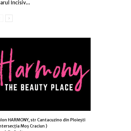
arul Incisiv...
alon HARMONY, str Cantacuzino din Ploiești
ntersecția Moș Craciun )