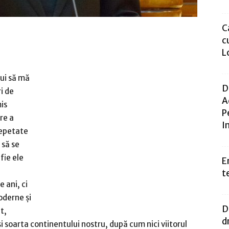
C
c
L
lui să mă
D
i de
A
is
P
re a
I
repetate
 să se
fie ele
E
t
ani, ci
oderne şi
D
t,
d
şi soarta continentului nostru, după cum nici viitorul