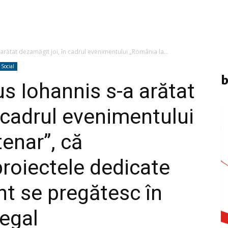
arătat dezamăgit joi, în cadrul evenimentului „România la...
Social
b
us Iohannis s-a arătat
 cadrul evenimentului
enar”, că
proiectele dedicate
t se pregătesc în
legal