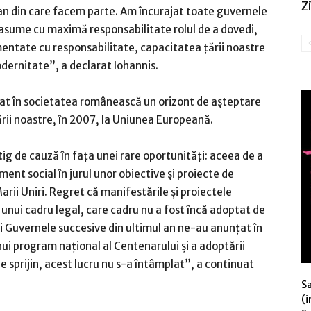
Zi
ean din care facem parte. Am încurajat toate guvernele
 asume cu maximă responsabilitate rolul de a dovedi,
entate cu responsabilitate, capacitatea ţării noastre
modernitate”, a declarat Iohannis.
eat în societatea românească un orizont de aşteptare
rii noastre, în 2007, la Uniunea Europeană.
tig de cauză în faţa unei rare oportunităţi: aceea de a
ent social în jurul unor obiective şi proiecte de
arii Uniri. Regret că manifestările şi proiectele
 unui cadru legal, care cadru nu a fost încă adoptat de
şi Guvernele succesive din ultimul an ne-au anunţat în
ui program naţional al Centenarului şi a adoptării
 sprijin, acest lucru nu s-a întâmplat”, a continuat
S
(i