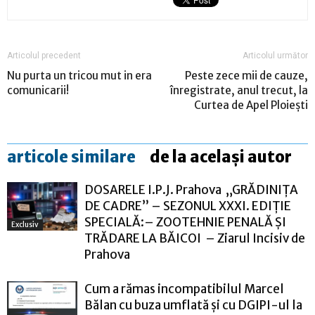
Articolul precedent
Articolul următor
Nu purta un tricou mut in era
Peste zece mii de cauze,
comunicarii!
înregistrate, anul trecut, la
Curtea de Apel Ploieşti
articole similare
de la același autor
DOSARELE I.P.J. Prahova „GRĂDINIȚA
DE CADRE” – SEZONUL XXXI. EDIȚIE
SPECIALĂ:– ZOOTEHNIE PENALĂ ȘI
Exclusiv
TRĂDARE LA BĂICOI – Ziarul Incisiv de
Prahova
Cum a rămas incompatibilul Marcel
Bălan cu buza umflată și cu DGIPI-ul la