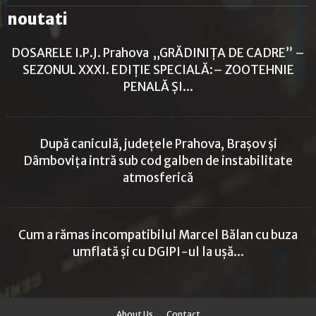
noutati
DOSARELE I.P.J. Prahova „GRĂDINIȚA DE CADRE” –
SEZONUL XXXI. EDIȚIE SPECIALĂ:– ZOOTEHNIE
PENALĂ ȘI...
După caniculă, județele Prahova, Brașov și
Dâmbovița intră sub cod galben de instabilitate
atmosferică
Cum a rămas incompatibilul Marcel Bălan cu buza
umflată și cu DGIPI-ul la ușă...
About Us
Contact