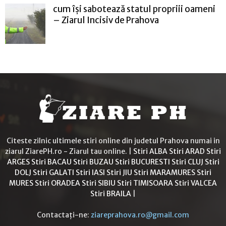
cum își sabotează statul propriii oameni
– Ziarul Incisiv de Prahova
Citeste zilnic ultimele stiri online din judetul Prahova numai in
ziarul ZiarePH.ro - Ziarul tau online. |
Stiri ALBA
Stiri ARAD
Stiri
ARGES
Stiri BACAU
Stiri BUZAU
Stiri BUCURESTI
Stiri CLUJ
Stiri
DOLJ
Stiri GALATI
Stiri IASI
Stiri JIU
Stiri MARAMURES
Stiri
MURES
Stiri ORADEA
Stiri SIBIU
Stiri TIMISOARA
Stiri VALCEA
Stiri BRAILA
|
Contactați-ne:
ziareprahova.ro@gmail.com