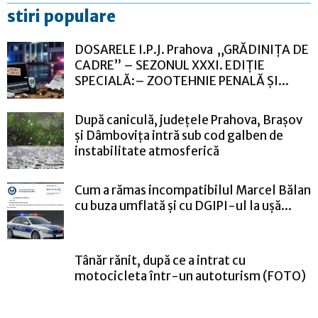
stiri populare
DOSARELE I.P.J. Prahova „GRĂDINIȚA DE
CADRE” – SEZONUL XXXI. EDIȚIE
SPECIALĂ:– ZOOTEHNIE PENALĂ ȘI...
După caniculă, județele Prahova, Brașov
și Dâmbovița intră sub cod galben de
instabilitate atmosferică
Cum a rămas incompatibilul Marcel Bălan
cu buza umflată și cu DGIPI-ul la ușă...
Tânăr rănit, după ce a intrat cu
motocicleta într-un autoturism (FOTO)