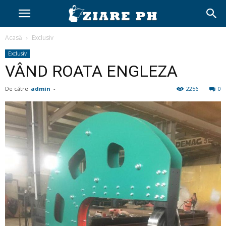
Acasă
Exclusiv
Exclusiv
VÂND ROATA ENGLEZA
De către
admin
-
2256
0