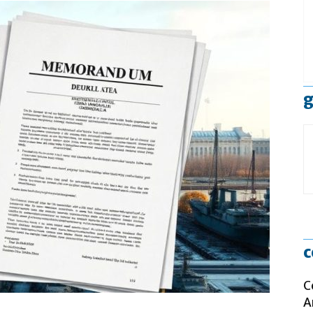
g
c
C
A