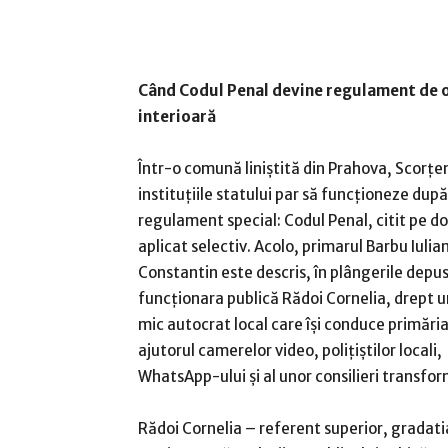
Când Codul Penal devine regulament de 
interioară
Într-o comună liniștită din Prahova, Scorțen
instituțiile statului par să funcționeze dup
regulament special: Codul Penal, citit pe do
aplicat selectiv. Acolo, primarul Barbu Iulia
Constantin este descris, în plângerile depu
funcționara publică Rădoi Cornelia, drept u
mic autocrat local care își conduce primăria
ajutorul camerelor video, polițiștilor locali,
WhatsApp-ului și al unor consilieri transfor
Rădoi Cornelia – referent superior, gradat