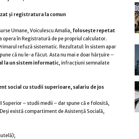
zat și registratura la comun
Resurse Umane, Voiculescu Amalia,
folosește repetat
a opera în Registratură de pe propriul calculator.
 Primarul refuză sistematic. Rezultatul: în sistem apar
spune că nu le-a făcut. Asta nu mai e doar hărțuire –
al la un sistem informatic
, infracțiuni semnalate
nt social cu studii superioare, salariu de jos
I Superior – studii medii – dar spune că e folosită,
ă. Deși există compartiment de Asistență Socială,
tutelă);