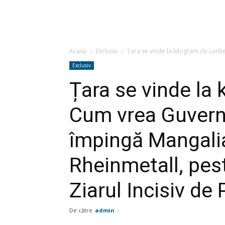
Acasă
Exclusiv
Țara se vinde la kilogram de șanti
Exclusiv
Țara se vinde la 
Cum vrea Guvern
împingă Mangalia
Rheinmetall, pes
Ziarul Incisiv de
De către
admin
-