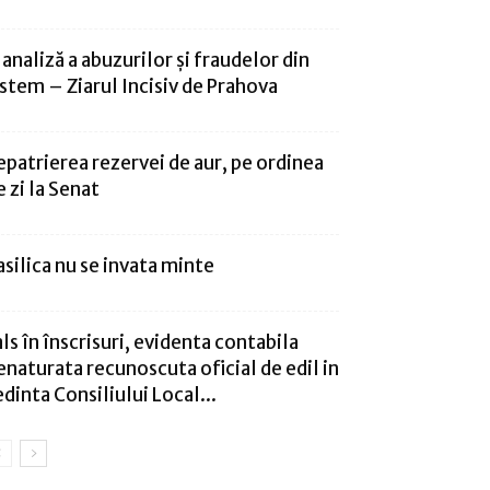
 analiză a abuzurilor și fraudelor din
istem – Ziarul Incisiv de Prahova
epatrierea rezervei de aur, pe ordinea
e zi la Senat
asilica nu se invata minte
als în înscrisuri, evidenta contabila
enaturata recunoscuta oficial de edil in
edinta Consiliului Local...