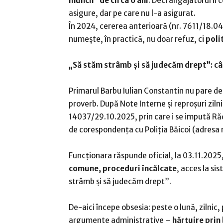
muncii” de circa 6 ani
. Deci angajatorul îi
asigure, dar pe care nu l-a asigurat.
În 2024, cererea anterioară (nr. 7611/18.04
numește, în practică, nu doar refuz, ci
poli
„Să stăm strâmb și să judecăm drept”: câ
Primarul Barbu Iulian Constantin nu pare de
proverb. După Note Interne și reproșuri zil
14037/29.10.2025, prin care i se impută Răd
de corespondența cu Poliția Băicoi (adresa
Funcționara răspunde oficial, la 03.11.2025
comune, proceduri încălcate
, acces la si
strâmb și să judecăm drept”.
De-aici începe obsesia: peste o lună, zilnic, 
argumente administrative –
hărțuire prin