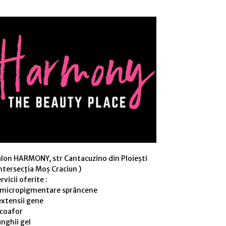
alon HARMONY, str Cantacuzino din Ploiești
ntersecția Moș Craciun )
rvicii oferite :
 micropigmentare sprâncene
extensii gene
 coafor
nghii gel