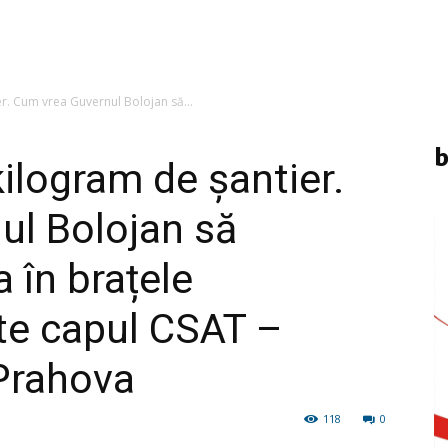
er. Cum vrea Guvernul Bolojan să...
b
kilogram de șantier.
ul Bolojan să
 în brațele
te capul CSAT –
 Prahova
118
0