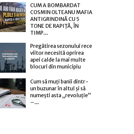
CUM A BOMBARDAT
COSMIN OLTEANU MAFIA
ANTIGRINDINĂ CU 5
TONE DE RAPIȚĂ, ÎN
TIMP...
Pregătirea sezonului rece
viitor necesită oprirea
apei calde la mai multe
blocuri din municipiu
Cum să muți banii dintr-
un buzunar în altul și să
numești asta „revoluție”
–...