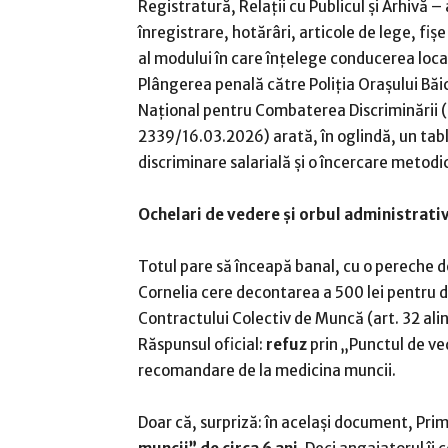
Registratură, Relații cu Publicul și Arhivă –
înregistrare, hotărâri, articole de lege, fiș
al modului în care înțelege conducerea local
Plângerea penală către Poliția Orașului Băic
Național pentru Combaterea Discriminării (
2339/16.03.2026) arată, în oglindă, un tablo
discriminare salarială și o încercare metodi
Ochelari de vedere și orbul administrativ
Totul pare să înceapă banal, cu o pereche d
Cornelia cere decontarea a 500 lei pentru di
Contractului Colectiv de Muncă (art. 32 alin
Răspunsul oficial:
refuz
prin „Punctul de ve
recomandare de la medicina muncii.
Doar că, surpriză: în același document, Pr