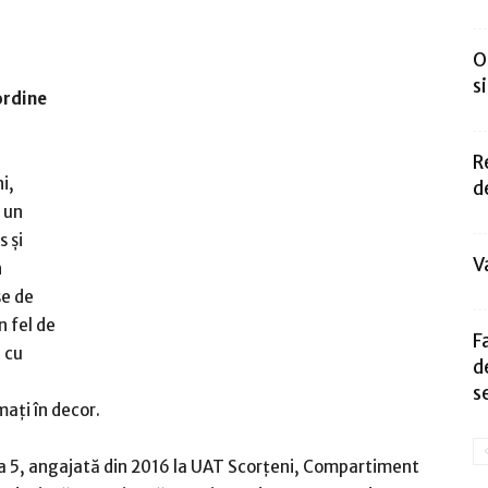
O
s
ordine
R
i,
d
ă un
s și
V
n
se de
n fel de
F
 cu
d
s
mați în decor.
ia 5, angajată din 2016 la UAT Scorțeni, Compartiment