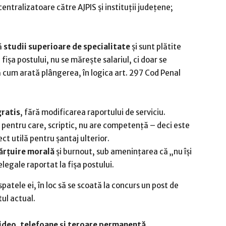
entralizatoare către AJPIS și instituții județene;
ă
studii superioare de specialitate
și sunt plătite
fișa postului, nu se mărește salariul, ci doar se
 cum arată plângerea, în logica art. 297 Cod Penal
gratis
, fără modificarea raportului de serviciu.
pentru care, scriptic, nu are competență – deci este
ect utilă pentru șantaj ulterior.
ărțuire morală
și burnout, sub amenințarea că „nu își
legale raportat la fișa postului.
atele ei, în loc să se scoată la concurs un post de
tul actual.
video, telefoane și teroare permanentă