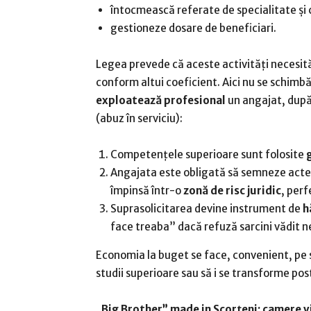
întocmească referate de specialitate și c
gestioneze dosare de beneficiari.
Legea prevede că aceste activități necesit
conform altui coeficient. Aici nu se schimbă 
exploatează profesional
un angajat, după
(abuz în serviciu):
Competențele superioare sunt folosite
Angajata este obligată să semneze acte 
împinsă într-o
zonă de risc juridic
, perf
Suprasolicitarea devine instrument de
h
face treaba” dacă refuză sarcini vădit ne
Economia la buget se face, convenient, pe sp
studii superioare sau să i se transforme pos
„Big Brother” made in Scorțeni: camere 