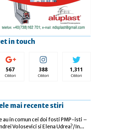
et in touch
567
388
1,311
Cititori
Cititori
Cititori
ele mai recente stiri
e au in comun cei doi fosti PMP-isti –
ndrei Volosevici si Elena Udrea?/In...