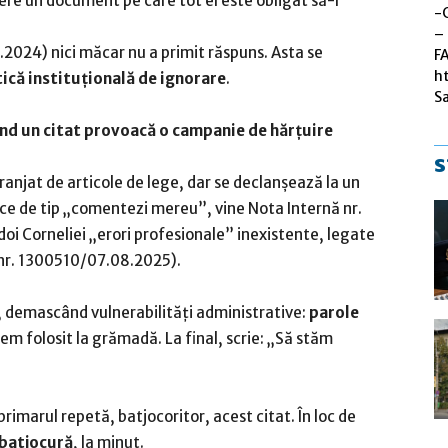
 cere un document pe care tot el este obligat să-l
-
– 
.2024) nici măcar nu a primit răspuns. Asta se
F
h
tică instituțională de ignorare
.
S
nd un citat provoacă o campanie de hărțuire
s
ranjat de articole de lege, dar se declanșează la un
nice de tip „comentezi mereu”, vine Nota Internă nr.
oi Corneliei „erori profesionale” inexistente, legate
 nr. 1300510/07.08.2025).
, demascând vulnerabilități administrative:
parole
stem folosit la grămadă. La final, scrie: „Să stăm
primarul repetă, batjocoritor, acest citat. În loc de
 batjocură
, la minut.