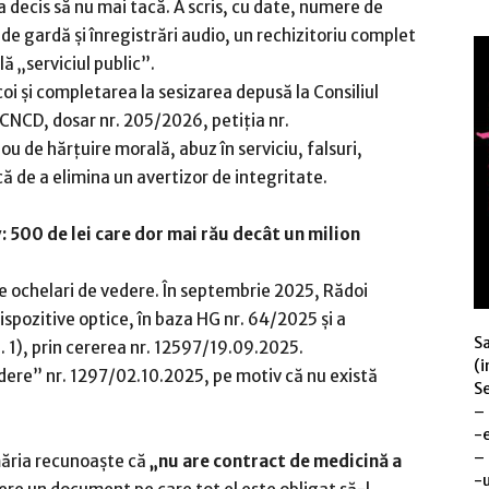
 a decis să nu mai tacă. A scris, cu date, numere de
e de gardă și înregistrări audio, un rechizitoriu complet
ă „serviciul public”.
oi și completarea la sesizarea depusă la Consiliul
CNCD, dosar nr. 205/2026, petiția nr.
u de hărțuire morală, abuz în serviciu, falsuri,
că de a elimina un avertizor de integritate.
: 500 de lei care dor mai rău decât un milion
e ochelari de vedere. În septembrie 2025, Rădoi
spozitive optice, în baza HG nr. 64/2025 și a
S
. 1), prin cererea nr. 12597/19.09.2025.
(i
dere” nr. 1297/02.10.2025, pe motiv că nu există
Se
–
-
–
imăria recunoaște că
„nu are contract de medicină a
-u