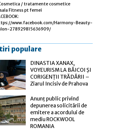
Cosmetica / tratamente cosmetice
sala Fitness pt femei
ACEBOOK:
ttps://www.facebook.com/Harmony-Beauty-
alon-278929815636909/
tiri populare
DINASTIA XANAX,
VOYEURISM LA BĂICOI ȘI
CORIGENȚII TRĂDĂRII –
Ziarul Incisiv de Prahova
Anunț public privind
depunerea solicitării de
emitere a acordului de
mediu ROCKWOOL
ROMANIA