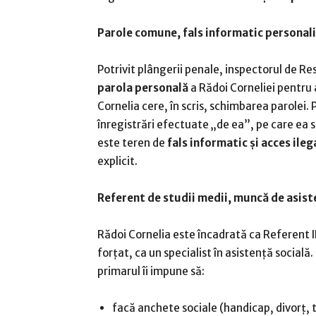
Parole comune, fals informatic personali
Potrivit plângerii penale, inspectorul de 
parola personală
a Rădoi Corneliei pentru 
Cornelia cere, în scris, schimbarea parolei.
înregistrări efectuate „de ea”, pe care ea 
este teren de
fals informatic și acces ileg
explicit.
Referent de studii medii, muncă de asiste
Rădoi Cornelia este încadrată ca Referent II
forțat, ca un specialist în asistență social
primarul îi impune să:
facă anchete sociale (handicap, divorț, 