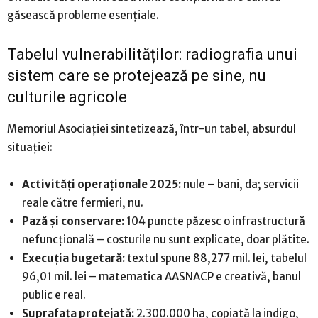
găsească probleme esențiale.
Tabelul vulnerabilităților: radiografia unui
sistem care se protejează pe sine, nu
culturile agricole
Memoriul Asociației sintetizează, într-un tabel, absurdul
situației:
Activități operaționale 2025:
nule – bani, da; servicii
reale către fermieri, nu.
Pază și conservare:
104 puncte păzesc o infrastructură
nefuncțională – costurile nu sunt explicate, doar plătite.
Execuția bugetară:
textul spune 88,277 mil. lei, tabelul
96,01 mil. lei – matematica AASNACP e creativă, banul
public e real.
Suprafața protejată:
2.300.000 ha, copiată la indigo,