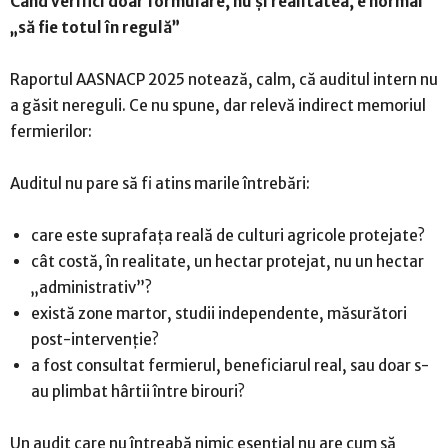
Când verifici doar formulare, nu și realitatea, e normal
„să fie totul în regulă”
Raportul AASNACP 2025 notează, calm, că auditul intern nu
a găsit nereguli. Ce nu spune, dar relevă indirect memoriul
fermierilor:
Auditul nu pare să fi atins marile întrebări:
care este suprafața reală de culturi agricole protejate?
cât costă, în realitate, un hectar protejat, nu un hectar
„administrativ”?
există zone martor, studii independente, măsurători
post-intervenție?
a fost consultat fermierul, beneficiarul real, sau doar s-
au plimbat hârtii între birouri?
Un audit care nu întreabă nimic esențial nu are cum să