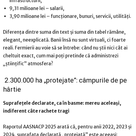
infrastructurii,
9,31 milioane lei – salarii,
3,90 milioane lei – funcționare, bunuri, servicii, utilități.
Diferența dintre suma din text și suma din tabel rămâne,
elegant, neexplicată. Banii însă nu sunt virtuali, ci foarte
reali. Fermierii au voie să se întrebe: când nu știi nici cât ai
cheltuit exact, cum mai poți pretinde că administrezi
„științific” atmosfera?
2.300.000 ha „protejate”: câmpurile de pe
hârtie
Suprafețele declarate, ca în basme: mereu aceleași,
indiferent câte rachete tragi
Raportul AASNACP 2025 arată că, pentru anii 2022, 2023 și
2024, suprafata declarată „protejată” este aceeași: