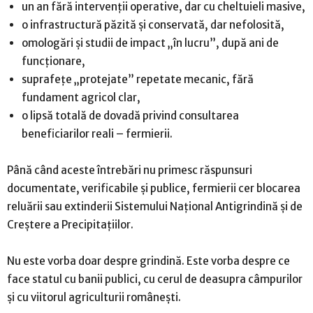
un an fără intervenții operative, dar cu cheltuieli masive,
o infrastructură păzită și conservată, dar nefolosită,
omologări și studii de impact „în lucru”, după ani de
funcționare,
suprafețe „protejate” repetate mecanic, fără
fundament agricol clar,
o lipsă totală de dovadă privind consultarea
beneficiarilor reali – fermierii.
Până când aceste întrebări nu primesc răspunsuri
documentate, verificabile și publice, fermierii cer blocarea
reluării sau extinderii Sistemului Național Antigrindină și de
Creștere a Precipitațiilor.
Nu este vorba doar despre grindină. Este vorba despre ce
face statul cu banii publici, cu cerul de deasupra câmpurilor
și cu viitorul agriculturii românești.