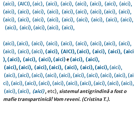
(aici),
(AICI),
(aic),
(aici),
(aici),
(aici),
(aici),
(aici),
(aici),
(aici),
(aici),
(aici),
(aici),
(aici),
(aici),
(aici),
(aici),
(aici),
(aici),
(aici),
(aici),
(aici),
(aici),
(aici),
(aici),
(aici),
(aici),
(aici),
(aici),
(aici),
(aici),
(aici),
(aici),
(aici),
(aici),
(aici),
(aici),
(aici),
(aici),
(aici),
(aici),
(aici),
(aici),
(aici),
(aici),
(AICI),
(aici),
(aici),
(aici),
(aici
),
(aici),
(aici),
(aici),
(aici
)
e
(aici),
(aici),
(aici)
,
(aici),
(aici),
(aici),
(aici),
(aici),
(aici),
(aici),
(aici),
(aici),
(aici),
(aici),
(aici),
(aici),
(aici),
(aici),
(aici),
(ai
ci),
(aici),
(aici),
(aici),
(aici),
(aici),
(aici),
(aici),
(aici),
(aici),
(aici),
(aici),
(aici)
,
etc),
sistemul antigrindină a fost o
mafie transpartinică! Vom reveni. (Cristina T.).