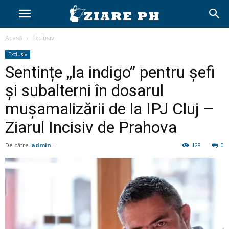
Acasă
Exclusiv
Exclusiv
Sentințe „la indigo” pentru șefi
și subalterni în dosarul
mușamalizării de la IPJ Cluj –
Ziarul Incisiv de Prahova
De către
admin
-
128
0