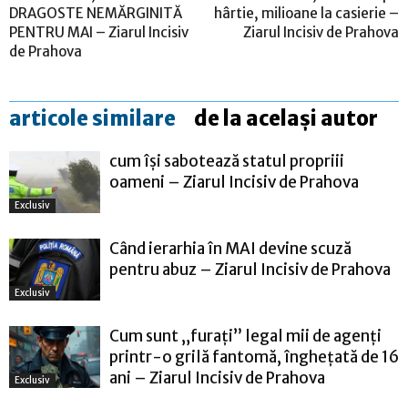
DRAGOSTE NEMĂRGINITĂ
hârtie, milioane la casierie –
PENTRU MAI – Ziarul Incisiv
Ziarul Incisiv de Prahova
de Prahova
articole similare
de la același autor
cum își sabotează statul propriii
oameni – Ziarul Incisiv de Prahova
Exclusiv
Când ierarhia în MAI devine scuză
pentru abuz – Ziarul Incisiv de Prahova
Exclusiv
Cum sunt „furați” legal mii de agenți
printr-o grilă fantomă, înghețată de 16
ani – Ziarul Incisiv de Prahova
Exclusiv