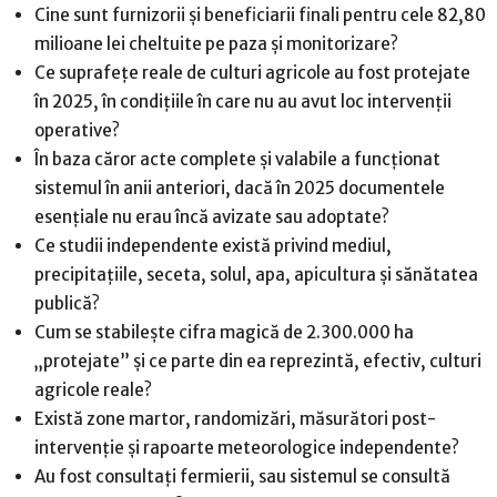
Cine sunt furnizorii și beneficiarii finali pentru cele 82,80
milioane lei cheltuite pe paza și monitorizare?
Ce suprafețe reale de culturi agricole au fost protejate
în 2025, în condițiile în care nu au avut loc intervenții
operative?
În baza căror acte complete și valabile a funcționat
sistemul în anii anteriori, dacă în 2025 documentele
esențiale nu erau încă avizate sau adoptate?
Ce studii independente există privind mediul,
precipitațiile, seceta, solul, apa, apicultura și sănătatea
publică?
Cum se stabilește cifra magică de 2.300.000 ha
„protejate” și ce parte din ea reprezintă, efectiv, culturi
agricole reale?
Există zone martor, randomizări, măsurători post-
intervenție și rapoarte meteorologice independente?
Au fost consultați fermierii, sau sistemul se consultă