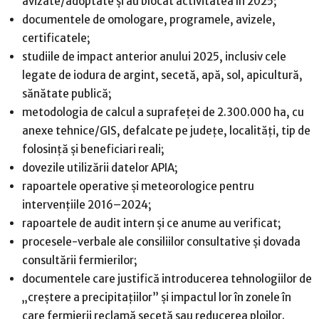
avizate/adoptate și au blocat activitatea în 2025;
documentele de omologare, programele, avizele,
certificatele;
studiile de impact anterior anului 2025, inclusiv cele
legate de iodura de argint, secetă, apă, sol, apicultură,
sănătate publică;
metodologia de calcul a suprafeței de 2.300.000 ha, cu
anexe tehnice/GIS, defalcate pe județe, localități, tip de
folosință și beneficiari reali;
dovezile utilizării datelor APIA;
rapoartele operative și meteorologice pentru
intervențiile 2016–2024;
rapoartele de audit intern și ce anume au verificat;
procesele-verbale ale consiliilor consultative și dovada
consultării fermierilor;
documentele care justifică introducerea tehnologiilor de
„creștere a precipitațiilor” și impactul lor în zonele în
care fermierii reclamă secetă sau reducerea ploilor.