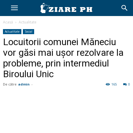
Acasă
Actualitate
Actualitate
Social
Locuitorii comunei Măneciu
vor găsi mai ușor rezolvare la
probleme, prin intermediul
Biroului Unic
De către
admin
-
165
0