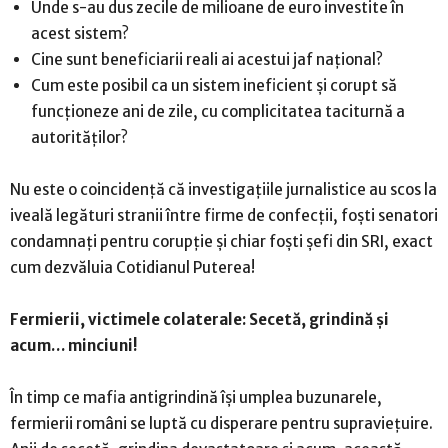
Unde s-au dus zecile de milioane de euro investite în
acest sistem?
Cine sunt beneficiarii reali ai acestui jaf național?
Cum este posibil ca un sistem ineficient și corupt să
funcționeze ani de zile, cu complicitatea taciturnă a
autorităților?
Nu este o coincidență că investigațiile jurnalistice au scos la
iveală legături stranii între firme de confecții, foști senatori
condamnați pentru corupție și chiar foști șefi din SRI, exact
cum dezvăluia Cotidianul Puterea!
Fermierii, victimele colaterale: Secetă, grindină și
acum… minciuni!
În timp ce mafia antigrindină își umplea buzunarele,
fermierii români se luptă cu disperare pentru supraviețuire.