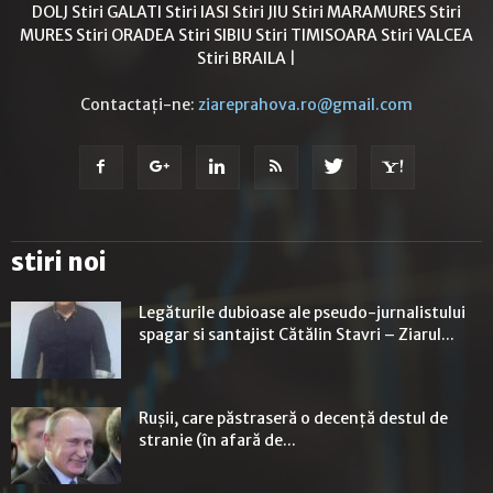
DOLJ
Stiri GALATI
Stiri IASI
Stiri JIU
Stiri MARAMURES
Stiri
MURES
Stiri ORADEA
Stiri SIBIU
Stiri TIMISOARA
Stiri VALCEA
Stiri BRAILA
|
Contactați-ne:
ziareprahova.ro@gmail.com
stiri noi
Legăturile dubioase ale pseudo-jurnalistului
spagar si santajist Cătălin Stavri – Ziarul...
Rușii, care păstraseră o decență destul de
stranie (în afară de...