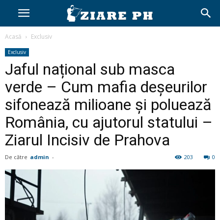
Acasă
Exclusiv
Exclusiv
Jaful național sub masca
verde – Cum mafia deșeurilor
sifonează milioane și poluează
România, cu ajutorul statului –
Ziarul Incisiv de Prahova
De către
admin
-
203
0