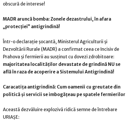
obscură de interese!
MADR aruncă bomba: Zonele dezastrului, în afara
„protecției” antigrindină!
Într-o declarație șocantă, Ministerul Agriculturii și
Dezvoltării Rurale (MADR) a confirmat ceea ce Incisiv de
Prahova și fermierii au susținut cu dovezi zdrobitoare:
majoritatea localităților devastate de grindină NU se
află în raza de acoperire a Sistemului Antigrindină!
Caracatița antigrindină: Cum oamenii cu greutate din
politică și servicii se imbogățeau pe spatele fermierilor
Această dezvăluire explozivă ridică semne de întrebare
URIAȘE: