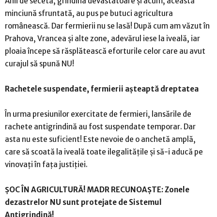
Anii de secetă, grindina devastatoare și acum, această
minciună sfruntată, au pus pe butuci agricultura
românească. Dar fermierii nu se lasă! După cum am văzut în
Prahova, Vrancea și alte zone, adevărul iese la iveală, iar
ploaia începe să răsplătească eforturile celor care au avut
curajul să spună NU!
Rachetele suspendate, fermierii așteaptă dreptatea
În urma presiunilor exercitate de fermieri, lansările de
rachete antigrindină au fost suspendate temporar. Dar
asta nu este suficient! Este nevoie de o anchetă amplă,
care să scoată la iveală toate ilegalitățile și să-i aducă pe
vinovați în fața justiției.
ȘOC ÎN AGRICULTURĂ! MADR RECUNOAȘTE: Zonele
dezastrelor NU sunt protejate de Sistemul
Antigrindină!