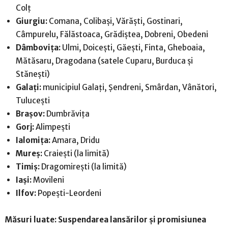
Colț
Giurgiu:
Comana, Colibași, Vărăști, Gostinari,
Câmpurelu, Fălăstoaca, Grădiștea, Dobreni, Obedeni
Dâmbovița:
Ulmi, Doicești, Găești, Finta, Gheboaia,
Mătăsaru, Dragodana (satele Cuparu, Burduca și
Stănești)
Galați:
municipiul Galați, Șendreni, Smârdan, Vânători,
Tulucești
Brașov:
Dumbrăvița
Gorj:
Alimpești
Ialomița:
Amara, Dridu
Mureș:
Craiești (la limită)
Timiș:
Dragomirești (la limită)
Iași:
Movileni
Ilfov:
Popești-Leordeni
Măsuri luate: Suspendarea lansărilor și promisiunea