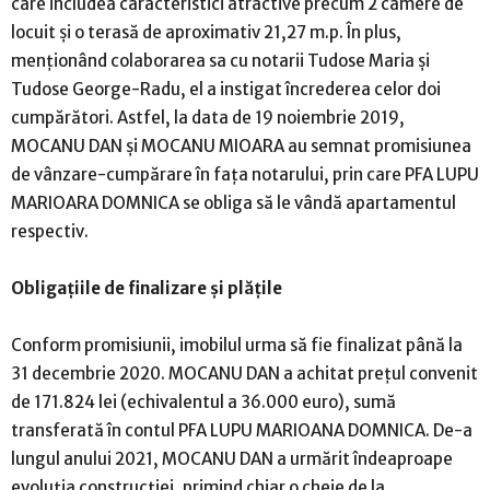
care includea caracteristici atractive precum 2 camere de
locuit și o terasă de aproximativ 21,27 m.p. În plus,
menționând colaborarea sa cu notarii Tudose Maria și
Tudose George-Radu, el a instigat încrederea celor doi
cumpărători. Astfel, la data de 19 noiembrie 2019,
MOCANU DAN și MOCANU MIOARA au semnat promisiunea
de vânzare-cumpărare în fața notarului, prin care PFA LUPU
MARIOARA DOMNICA se obliga să le vândă apartamentul
respectiv.
Obligațiile de finalizare și plățile
Conform promisiunii, imobilul urma să fie finalizat până la
31 decembrie 2020. MOCANU DAN a achitat prețul convenit
de 171.824 lei (echivalentul a 36.000 euro), sumă
transferată în contul PFA LUPU MARIOANA DOMNICA. De-a
lungul anului 2021, MOCANU DAN a urmărit îndeaproape
evoluția construcției, primind chiar o cheie de la