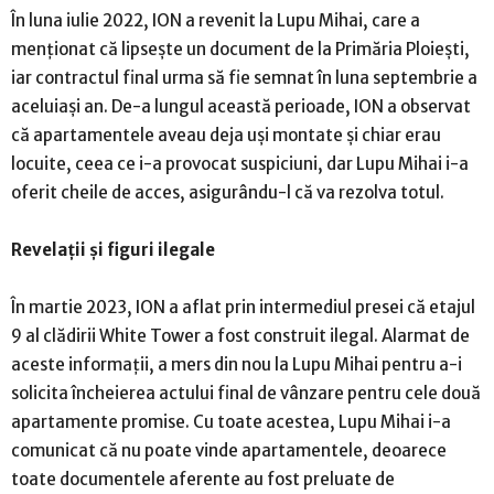
În luna iulie 2022, ION a revenit la Lupu Mihai, care a
menționat că lipsește un document de la Primăria Ploiești,
iar contractul final urma să fie semnat în luna septembrie a
aceluiași an. De-a lungul această perioade, ION a observat
că apartamentele aveau deja uși montate și chiar erau
locuite, ceea ce i-a provocat suspiciuni, dar Lupu Mihai i-a
oferit cheile de acces, asigurându-l că va rezolva totul.
Revelații și figuri ilegale
În martie 2023, ION a aflat prin intermediul presei că etajul
9 al clădirii White Tower a fost construit ilegal. Alarmat de
aceste informații, a mers din nou la Lupu Mihai pentru a-i
solicita încheierea actului final de vânzare pentru cele două
apartamente promise. Cu toate acestea, Lupu Mihai i-a
comunicat că nu poate vinde apartamentele, deoarece
toate documentele aferente au fost preluate de