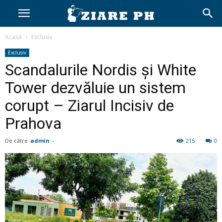
Acasă
Exclusiv
Exclusiv
Scandalurile Nordis și White
Tower dezvăluie un sistem
corupt – Ziarul Incisiv de
Prahova
De către
admin
-
215
0