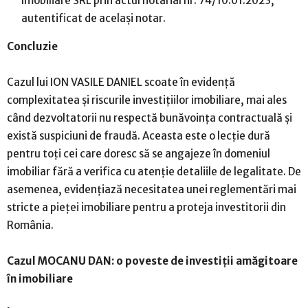
Imobiliare SRL prin actul notarial nr. 74/10.01.2023,
autentificat de același notar.
Concluzie
Cazul lui ION VASILE DANIEL scoate în evidență
complexitatea și riscurile investițiilor imobiliare, mai ales
când dezvoltatorii nu respectă bunăvoința contractuală și
există suspiciuni de fraudă. Aceasta este o lecție dură
pentru toți cei care doresc să se angajeze în domeniul
imobiliar fără a verifica cu atenție detaliile de legalitate. De
asemenea, evidențiază necesitatea unei reglementări mai
stricte a pieței imobiliare pentru a proteja investitorii din
România.
Cazul MOCANU DAN: o poveste de investiții amăgitoare
în imobiliare