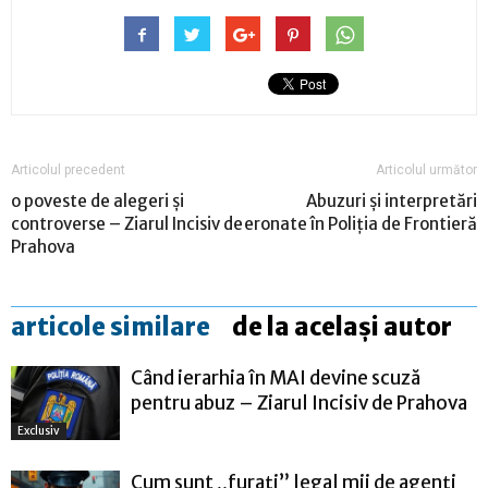
Articolul precedent
Articolul următor
o poveste de alegeri și
Abuzuri și interpretări
controverse – Ziarul Incisiv de
eronate în Poliția de Frontieră
Prahova
articole similare
de la același autor
Când ierarhia în MAI devine scuză
pentru abuz – Ziarul Incisiv de Prahova
Exclusiv
Cum sunt „furați” legal mii de agenți