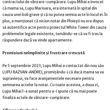
contractului de vânzare-cumpărare. Lupu Mihai a invocat
că mama sa, Lupu Marioara, era internată în spital din
cauza unei boli grave și că nu putea semna acte în locul ei. În
plus, a menționat că niciun notar din Ploiești nu era dispus
să autentifice acte pentru proiectul White Tower din cauza
problemelor legale existente, temându-se că va fi tras la
răspundere dacă va vinde apartamente.
Promisiuni neîmplinite și frustrare crescută
Pe 5 septembrie 2023, Lupu Mihai a contactat din nou său
LUPU RAZVAN-ANDREI, promițându-i că dacă mama sa va
supraviețui, va face aranjamentele necesare pentru
semnarea actelor la notar. Cu toate acestea, a doua zi,
Lupu Mihai l-a sunat pentru a-i spune că nu mai poate
finaliza actele de vânzare-cumpărare.