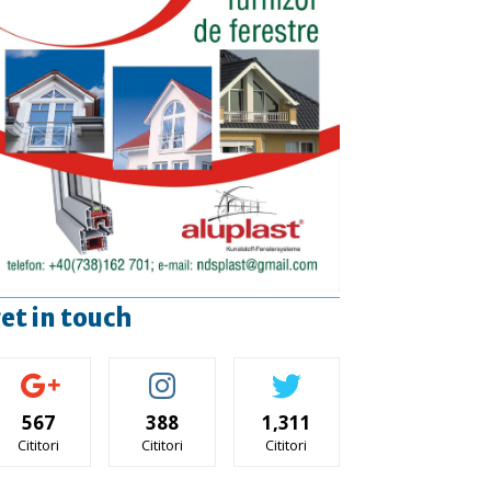
et in touch
567
388
1,311
Cititori
Cititori
Cititori