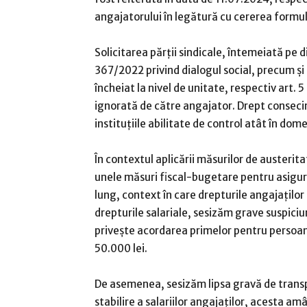
angajatorului în legătură cu cererea formu
Solicitarea părții sindicale, întemeiată pe dis
367/2022 privind dialogul social, precum și
încheiat la nivel de unitate, respectiv art.
ignorată de către angajator. Drept consecin
instituțiile abilitate de control atât în dome
În contextul aplicării măsurilor de austerit
unele măsuri fiscal-bugetare pentru asigur
lung, context în care drepturile angajaților 
drepturile salariale, sesizăm grave suspiciun
privește acordarea primelor pentru persoan
50.000 lei.
De asemenea, sesizăm lipsa gravă de transp
stabilire a salariilor angajaților, acesta a