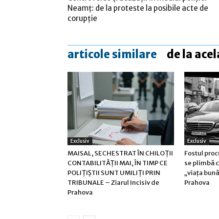
Neamț: de la proteste la posibile acte de
corupție
articole similare
de la acel
Exclusiv
Exclusiv
MAISAL, SECHESTRAT ÎN CHILOȚII
Fostul pro
CONTABILITĂȚII MAI, ÎN TIMP CE
se plimbă 
POLIȚIȘTII SUNT UMILIȚI PRIN
„viața bună
TRIBUNALE – Ziarul Incisiv de
Prahova
Prahova