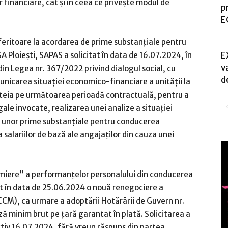
r financiare, cât și în ceea ce privește modul de
p
E
eferitoare la acordarea de prime substanțiale pentru
E
A Ploiești, SAPAS a solicitat în data de 16.07.2024, în
v
a) din Legea nr. 367/2022 privind dialogul social, cu
d
municarea situației economico-financiare a unității la
esteia pe următoarea perioadă contractuală, pentru a
ale invocate, realizarea unei analize a situației
ea unor prime substanțiale pentru conducerea
 salariilor de bază ale angajaților din cauza unei
emiere” a performanțelor personalului din conducerea
tat în data de 25.06.2024 o nouă renegociere a
CCM), ca urmare a adoptării Hotărârii de Guvern nr.
ză minim brut pe țară garantat în plată. Solicitarea a
ctiv 16.07.2024, fără vreun răspuns din partea