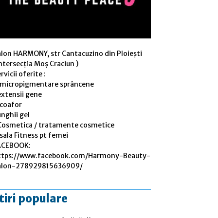
alon HARMONY, str Cantacuzino din Ploiești
ntersecția Moș Craciun )
rvicii oferite :
 micropigmentare sprâncene
extensii gene
 coafor
nghii gel
Cosmetica / tratamente cosmetice
sala Fitness pt femei
ACEBOOK:
ttps://www.facebook.com/Harmony-Beauty-
alon-278929815636909/
tiri populare