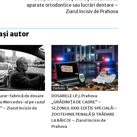
aparate ortodontice sau lucrări dentare –
Ziarul Incisiv de Prahova
ași autor
Exclusiv
curor-fabrică de dosare
DOSARELE I.P.J. Prahova
cu Mercedes-ul pe cazul
„GRĂDINIȚA DE CADRE” –
” – Ziarul Incisiv de
SEZONUL XXXI. EDIȚIE SPECIALĂ:–
ZOOTEHNIE PENALĂ ȘI TRĂDARE
LA BĂICOI – Ziarul Incisiv de
Prahova