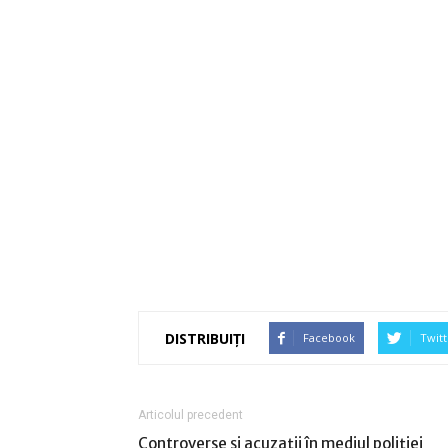
DISTRIBUIȚI
Facebook
Twitt
Articolul precedent
Controverse și acuzații în mediul poliției