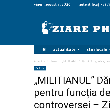
vineri, august 7, 2026
autentificați-vă /
actualitate
stiri locale
Acasă
Exclusiv
„MILITIANUL” Dănuț Burghelea, favor
Exclusiv
„MILITIANUL” Dăn
pentru funcția de
controversei – Zi