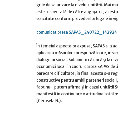
grile de salarizare la nivelul unității. Mai 
este respectată de către angajator, acesta 
solicitate conform prevederilor legale în vi
comunicat presa SAPAS_240722_142924
În temeiul aspectelor expuse, SAPAS s-a adre
aplicarea măsurilor corespunzătoare, în ved
dialogului social. Subliniem că dacă și la niv
economici locali în cadrul cărora SAPAS deți
oarecare dificultate, în final acesta s-a re
constructive pentru ambii parteneri sociali,
fapt nu-l putem afirma și în cazul unității S
manifestă în continuare o atitudine total os
(Cerasela N.).