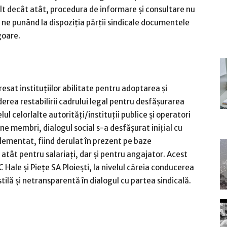
mult decât atât, procedura de informare și consultare nu
ne punând la dispoziția părții sindicale documentele
goare.
sat instituțiilor abilitate pentru adoptarea și
erea restabilirii cadrului legal pentru desfășurarea
elul celorlalte autorități/instituții publice și operatori
ne membri, dialogul social s-a desfășurat inițial cu
glementat, fiind derulat în prezent pe baze
 atât pentru salariați, dar și pentru angajator. Acest
C Hale și Piețe SA Ploiești, la nivelul căreia conducerea
tilă și netransparentă în dialogul cu partea sindicală.