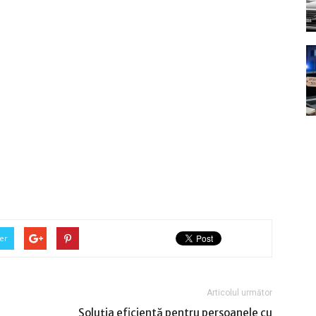
er
Articolul următor
Soluția eficientă pentru persoanele cu