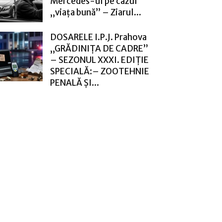
Mercedes-ul pe cazul
„viața bună” – Ziarul...
DOSARELE I.P.J. Prahova
„GRĂDINIȚA DE CADRE”
– SEZONUL XXXI. EDIȚIE
SPECIALĂ:– ZOOTEHNIE
PENALĂ ȘI...