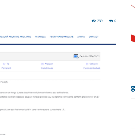
239
0
g