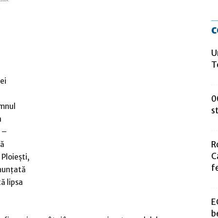
c
U
T
ei
0
omnul
s
a
 –
R
lă
C
 Ploiești,
f
onunțată
ă lipsa
E
b