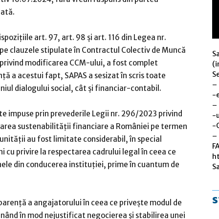
lată.
pozițiile art. 97, art. 98 și art. 116 din Legea nr.
 pe clauzele stipulate în Contractul Colectiv de Muncă
S
 5 privind modificarea CCM-ului, a fost complet
(i
Se
ță a acestui fapt, SAPAS a sesizat în scris toate
–
niul dialogului social, cât și financiar-contabil.
-
–
ate impuse prin prevederile Legii nr. 296/2023 privind
-u
-
area sustenabilității financiare a României pe termen
– 
unității au fost limitate considerabil, în special
F
i cu privire la respectarea cadrului legal în ceea ce
h
ele din conducerea instituției, prime în cuantum de
S
s
arență a angajatorului în ceea ce privește modul de
mânând în mod nejustificat negocierea și stabilirea unei