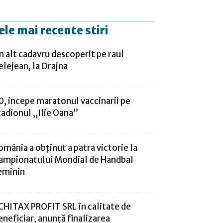
ele mai recente stiri
n alt cadavru descoperit pe raul
elejean, la Drajna
0, incepe maratonul vaccinarii pe
tadionul „Ilie Oana”
omânia a obținut a patra victorie la
ampionatului Mondial de Handbal
eminin
CHITAX PROFIT SRL în calitate de
eneficiar, anunță finalizarea