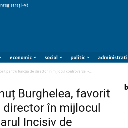
 înregistrați-vă
economic
social
politic
administrati
it pentru funcția de director în mijlocul controversei –...
b
uț Burghelea, favorit
 director în mijlocul
arul Incisiv de