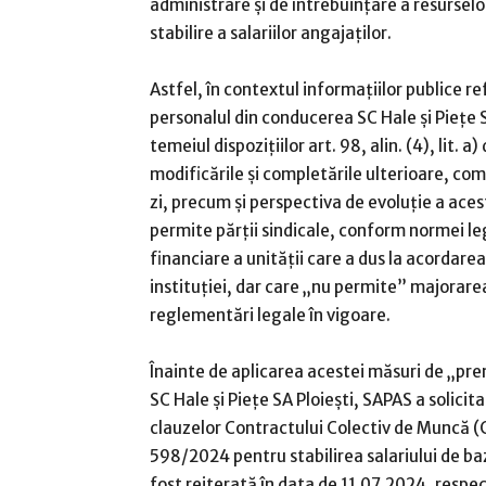
administrare și de întrebuințare a resurselo
stabilire a salariilor angajaților.
Astfel, în contextul informațiilor publice r
personalul din conducerea SC Hale și Piețe S
temeiul dispozițiilor art. 98, alin. (4), lit. 
modificările și completările ulterioare, co
zi, precum și perspectiva de evoluție a ac
permite părții sindicale, conform normei leg
financiare a unității care a dus la acordar
instituției, dar care „nu permite” majorarea
reglementări legale în vigoare.
Înainte de aplicarea acestei măsuri de „pr
SC Hale și Piețe SA Ploiești, SAPAS a solici
clauzelor Contractului Colectiv de Muncă (
598/2024 pentru stabilirea salariului de ba
fost reiterată în data de 11.07.2024, respe