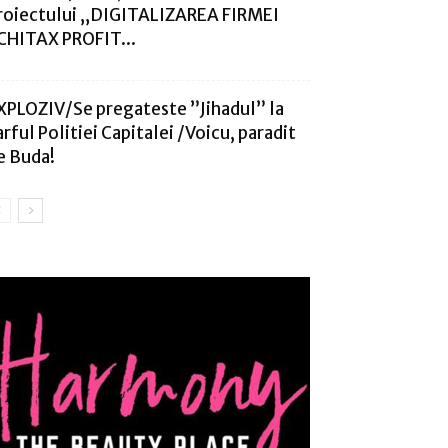
roiectului „DIGITALIZAREA FIRMEI
CHITAX PROFIT...
XPLOZIV/Se pregateste ”Jihadul” la
arful Politiei Capitalei /Voicu, paradit
e Buda!