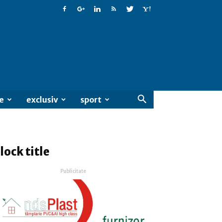
e
exclusiv
sport
lock title
Publicitate