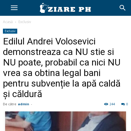
Acasă
Exclusiv
Exclusiv
Edilul Andrei Volosevici
demonstreaza ca NU stie si
NU poate, probabil ca nici NU
vrea sa obtina legal bani
pentru subvenție la apă caldă
și căldură
De către
admin
-
244
0