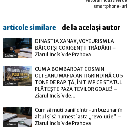
viitorul industriei de
smartphone-uri
articole similare
de la același autor
DINASTIA XANAX, VOYEURISM LA
BĂICOI ȘI CORIGENȚII TRĂDĂRII –
Ziarul Incisiv de Prahova
Exclusiv
CUM A BOMBARDAT COSMIN
OLTEANU MAFIA ANTIGRINDINĂ CU 5
TONE DE RAPIȚĂ, ÎN TIMP CE STATUL
Exclusiv
PLĂTEȘTE PAZA TEVILOR GOALE! –
Ziarul Incisiv de...
Cum să muți banii dintr-un buzunar în
altul și să numești asta „revoluție” –
Ziarul Incisiv de Prahova
Exclusiv