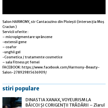
Salon HARMONY, str Cantacuzino din Ploiești (intersecția Moș
Craciun )
Servicii oferite :
– micropigmentare sprâncene
-extensii gene
– coafor
-unghii gel
-Cosmetica / tratamente cosmetice
– sala Fitness pt femei
FACEBOOK: https://www.facebook.com/Harmony-Beauty-
Salon-278929815636909/
stiri populare
DINASTIA XANAX, VOYEURISM LA
BĂICOI ȘI CORIGENȚII TRĂDĂRII – Ziarul