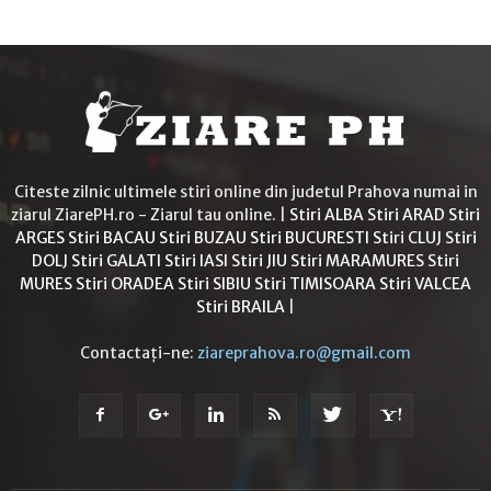
Citeste zilnic ultimele stiri online din judetul Prahova numai in
ziarul ZiarePH.ro - Ziarul tau online. |
Stiri ALBA
Stiri ARAD
Stiri
ARGES
Stiri BACAU
Stiri BUZAU
Stiri BUCURESTI
Stiri CLUJ
Stiri
DOLJ
Stiri GALATI
Stiri IASI
Stiri JIU
Stiri MARAMURES
Stiri
MURES
Stiri ORADEA
Stiri SIBIU
Stiri TIMISOARA
Stiri VALCEA
Stiri BRAILA
|
Contactați-ne:
ziareprahova.ro@gmail.com