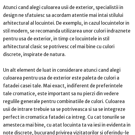
Atunci cand alegi culoarea usii de exterior, specialistii in
design ne sfatuiesc sa acordam atentie mai intai stilului
arhitectural al locuintei. De exemplu, in cazul locuintelor in
stil modern, se recomanda utilizarea unor culori indraznete
pentru usa de exterior, in timp ce locuintele in stil
arhitectural clasic se potrivesc cel mai bine cu culori
discrete, inspirate de natura.
Un alt element de luat in considerare atunci cand alegi
culoarea pentru usa de exterior este paleta de culori a
fatadei casei tale. Mai exact, indiferent de preferintele
tale cromatice, este important sa nu pierzi din vedere
regulile generale pentru combinatiile de culori. Culoarea
usii de intrare trebuie sa se potriveasca si sa se integreze
perfect in cromatica fatadei ca intreg. Cu cat tonurile se
amesteca mai bine, cu atat locuinta ta va iesi in evidenta in
note discrete, bucurand privirea vizitatorilor si oferindu-le