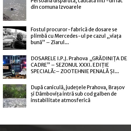
Persoană dispărută, căutată într-un lac
din comuna Izvoarele
Fostul procuror-fabrică de dosare se
plimbă cu Mercedes-ul pe cazul „viața
bună” – Ziarul...
DOSARELE I.P.J. Prahova „GRĂDINIȚA DE
CADRE” – SEZONUL XXXI. EDIȚIE
SPECIALĂ:– ZOOTEHNIE PENALĂ ȘI...
După caniculă, județele Prahova, Brașov
și Dâmbovița intră sub cod galben de
instabilitate atmosferică