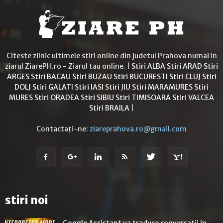
Citeste zilnic ultimele stiri online din judetul Prahova numai in
ziarul ZiarePH.ro - Ziarul tau online. |
Stiri ALBA
Stiri ARAD
Stiri
ARGES
Stiri BACAU
Stiri BUZAU
Stiri BUCURESTI
Stiri CLUJ
Stiri
DOLJ
Stiri GALATI
Stiri IASI
Stiri JIU
Stiri MARAMURES
Stiri
MURES
Stiri ORADEA
Stiri SIBIU
Stiri TIMISOARA
Stiri VALCEA
Stiri BRAILA
|
Contactați-ne:
ziareprahova.ro@gmail.com
stiri noi