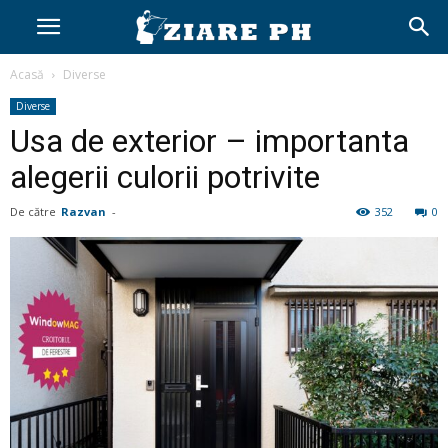
Acasă
Diverse
Diverse
Usa de exterior – importanta
alegerii culorii potrivite
De către
Razvan
-
352
0