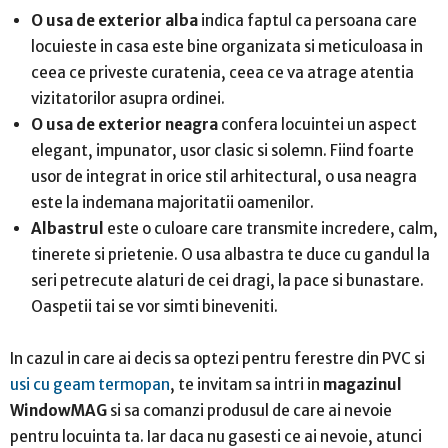
O usa de exterior alba
indica faptul ca persoana care
locuieste in casa este bine organizata si meticuloasa in
ceea ce priveste curatenia, ceea ce va atrage atentia
vizitatorilor asupra ordinei.
O usa de exterior neagra
confera locuintei un aspect
elegant, impunator, usor clasic si solemn. Fiind foarte
usor de integrat in orice stil arhitectural, o usa neagra
este la indemana majoritatii oamenilor.
Albastrul
este o culoare care transmite incredere, calm,
tinerete si prietenie. O usa albastra te duce cu gandul la
seri petrecute alaturi de cei dragi, la pace si bunastare.
Oaspetii tai se vor simti bineveniti.
In cazul in care ai decis sa optezi pentru ferestre din PVC si
usi cu geam termopan
, te invitam sa intri in
magazinul
WindowMAG
si sa comanzi produsul de care ai nevoie
pentru locuinta ta. Iar daca nu gasesti ce ai nevoie, atunci