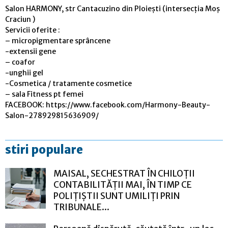
Salon HARMONY, str Cantacuzino din Ploiești (intersecția Moș
Craciun )
Servicii oferite :
– micropigmentare sprâncene
-extensii gene
– coafor
-unghii gel
-Cosmetica / tratamente cosmetice
– sala Fitness pt femei
FACEBOOK: https://www.facebook.com/Harmony-Beauty-
Salon-278929815636909/
stiri populare
MAISAL, SECHESTRAT ÎN CHILOȚII
CONTABILITĂȚII MAI, ÎN TIMP CE
POLIȚIȘTII SUNT UMILIȚI PRIN
TRIBUNALE...