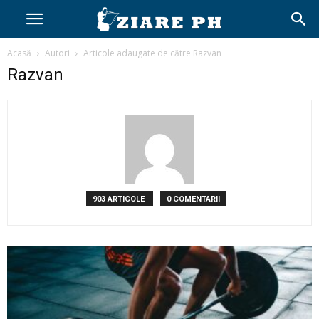
Acasă
Autori
Articole adaugate de către Razvan
Razvan
903 ARTICOLE
0 COMENTARII