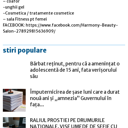
– coafor
-unghii gel
-Cosmetica / tratamente cosmetice
– sala Fitness pt femei
FACEBOOK: https://www.facebook.com/Harmony-Beauty-
Salon-278929815636909/
stiri populare
Bărbat reținut, pentru că a amenințat o
adolescentă de 15 ani, fata verișorului
său
Împuternicirea de șase luni care a durat
nouă ani și „amnezia” Guvernului în
fața...
RALIUL PROSTIEI PE DRUMURILE
NAȚIONALE. VISE UMEDE DE ȘEFIE CU