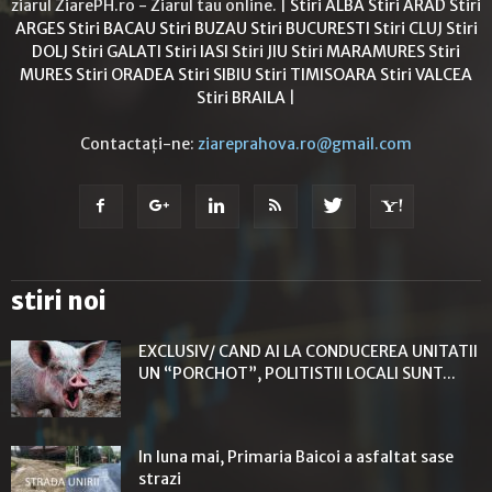
ziarul ZiarePH.ro - Ziarul tau online. |
Stiri ALBA
Stiri ARAD
Stiri
ARGES
Stiri BACAU
Stiri BUZAU
Stiri BUCURESTI
Stiri CLUJ
Stiri
DOLJ
Stiri GALATI
Stiri IASI
Stiri JIU
Stiri MARAMURES
Stiri
MURES
Stiri ORADEA
Stiri SIBIU
Stiri TIMISOARA
Stiri VALCEA
Stiri BRAILA
|
Contactați-ne:
ziareprahova.ro@gmail.com
stiri noi
EXCLUSIV/ CAND AI LA CONDUCEREA UNITATII
UN “PORCHOT”, POLITISTII LOCALI SUNT...
In luna mai, Primaria Baicoi a asfaltat sase
strazi