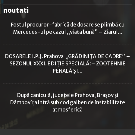
noutati
Fostul procuror-fabrică de dosare se plimbă cu
Mercedes-ul pe cazul „viața bună” – Ziarul...
DOSARELE I.P.J. Prahova „GRĂDINIȚA DE CADRE” –
SEZONUL XXXI. EDIȚIE SPECIALĂ:– ZOOTEHNIE
PENALĂ ȘI...
După caniculă, județele Prahova, Brașov și
Dâmbovița intră sub cod galben de instabilitate
atmosferică