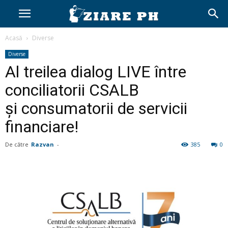
Acasă
Diverse
Diverse
Al treilea dialog LIVE între
conciliatorii CSALB
și consumatorii de servicii
financiare!
De către
Razvan
-
385
0