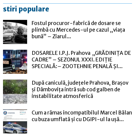
stiri populare
Fostul procuror-fabrică de dosare se
plimbă cu Mercedes-ul pe cazul „viața
bună” – Ziarul...
DOSARELE I.P.J. Prahova „GRĂDINIȚA DE
CADRE” – SEZONUL XXXI. EDIȚIE
SPECIALĂ:– ZOOTEHNIE PENALĂ ȘI...
După caniculă, județele Prahova, Brașov
și Dâmbovița intră sub cod galben de
instabilitate atmosferică
Cum a rămas incompatibilul Marcel Bălan
cu buza umflată și cu DGIPI-ul la ușă...