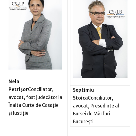
Nela
Petrișor
Conciliator,
Septimiu
avocat, fost judecător la
Stoica
Conciliator,
Înalta Curte de Casație
avocat, Președinte al
și Justiție
Bursei de Mărfuri
București