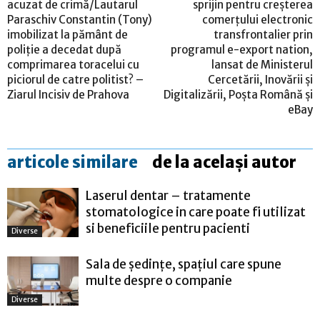
acuzat de crimă/Lautarul
sprijin pentru creșterea
Paraschiv Constantin (Tony)
comerțului electronic
imobilizat la pământ de
transfrontalier prin
poliţie a decedat după
programul e-export nation,
comprimarea toracelui cu
lansat de Ministerul
piciorul de catre politist? –
Cercetării, Inovării și
Ziarul Incisiv de Prahova
Digitalizării, Poșta Română și
eBay
articole similare
de la același autor
Laserul dentar – tratamente
stomatologice in care poate fi utilizat
si beneficiile pentru pacienti
Diverse
Sala de ședințe, spațiul care spune
multe despre o companie
Diverse