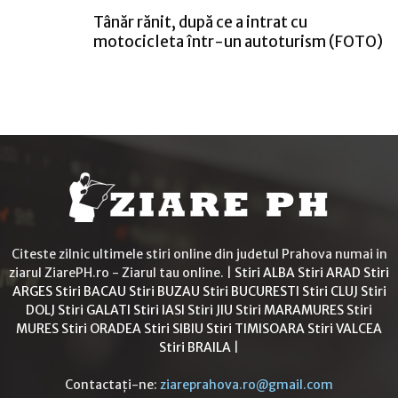
Tânăr rănit, după ce a intrat cu
motocicleta într-un autoturism (FOTO)
Citeste zilnic ultimele stiri online din judetul Prahova numai in
ziarul ZiarePH.ro - Ziarul tau online. |
Stiri ALBA
Stiri ARAD
Stiri
ARGES
Stiri BACAU
Stiri BUZAU
Stiri BUCURESTI
Stiri CLUJ
Stiri
DOLJ
Stiri GALATI
Stiri IASI
Stiri JIU
Stiri MARAMURES
Stiri
MURES
Stiri ORADEA
Stiri SIBIU
Stiri TIMISOARA
Stiri VALCEA
Stiri BRAILA
|
Contactați-ne:
ziareprahova.ro@gmail.com