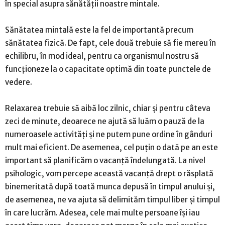
în special asupra sănătății noastre mintale.
Sănătatea mintală este la fel de importantă precum
sănătatea fizică. De fapt, cele două trebuie să fie mereu în
echilibru, în mod ideal, pentru ca organismul nostru să
funcționeze la o capacitate optimă din toate punctele de
vedere.
Relaxarea trebuie să aibă loc zilnic, chiar și pentru câteva
zeci de minute, deoarece ne ajută să luăm o pauză de la
numeroasele activități și ne putem pune ordine în gânduri
mult mai eficient. De asemenea, cel puțin o dată pe an este
important să planificăm o vacanță îndelungată. La nivel
psihologic, vom percepe această vacanță drept o răsplată
binemeritată după toată munca depusă în timpul anului și,
de asemenea, ne va ajuta să delimităm timpul liber și timpul
în care lucrăm. Adesea, cele mai multe persoane își iau