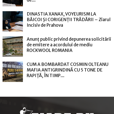
de...
DINASTIA XANAX, VOYEURISM LA
BĂICOI ȘI CORIGENȚII TRĂDĂRII – Ziarul
Incisiv de Prahova
Anunț public privind depunerea solicitării
de emitere a acordului de mediu
ROCKWOOL ROMANIA
CUM A BOMBARDAT COSMIN OLTEANU
MAFIA ANTIGRINDINĂ CU 5 TONE DE
RAPIȚĂ, ÎN TIMP...