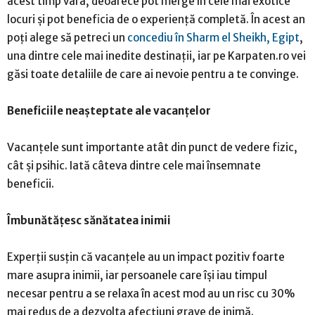
acest timp vara, deoarece pot merge în cele mai exotice
locuri și pot beneficia de o experiență completă. În acest an
poți alege să petreci un
concediu în Sharm el Sheikh, Egipt
,
una dintre cele mai inedite destinații, iar pe Karpaten.ro vei
găsi toate detaliile de care ai nevoie pentru a te convinge.
Beneficiile neașteptate ale vacanțelor
Vacanțele sunt importante atât din punct de vedere fizic,
cât și psihic. Iată câteva dintre cele mai însemnate
beneficii.
Îmbunătățesc sănătatea inimii
Experții susțin că vacanțele au un impact pozitiv foarte
mare asupra inimii, iar persoanele care își iau timpul
necesar pentru a se relaxa în acest mod au un risc cu 30%
mai redus de a dezvolta afecțiuni grave de inimă.