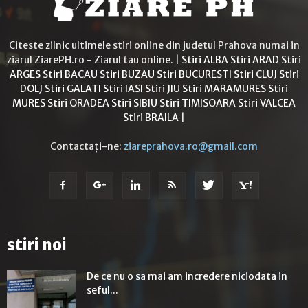
Citeste zilnic ultimele stiri online din judetul Prahova numai in
ziarul ZiarePH.ro - Ziarul tau online. |
Stiri ALBA
Stiri ARAD
Stiri
ARGES
Stiri BACAU
Stiri BUZAU
Stiri BUCURESTI
Stiri CLUJ
Stiri
DOLJ
Stiri GALATI
Stiri IASI
Stiri JIU
Stiri MARAMURES
Stiri
MURES
Stiri ORADEA
Stiri SIBIU
Stiri TIMISOARA
Stiri VALCEA
Stiri BRAILA
|
Contactați-ne:
ziareprahova.ro@gmail.com
stiri noi
De ce nu o sa mai am incredere niciodata in
seful...