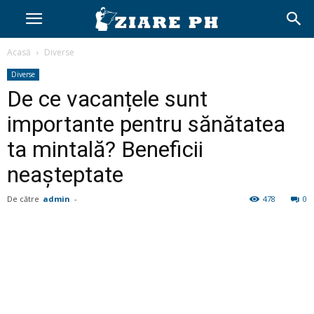
Acasă
Diverse
Diverse
De ce vacanțele sunt
importante pentru sănătatea
ta mintală? Beneficii
neașteptate
De către
admin
-
478
0