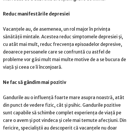
Reduc manifestările depresiei
Vacanțele au, de asemenea, un rol major în privința
sănătății mintale. Acestea reduc simptomele depresiei și,
cu atât mai mult, reduc frecvența episoadelor depresive,
deoarece persoanele care se confruntă cu astfel de
probleme vor găsi mult mai multe motive de a se bucura de
viață și ceea ce îi înconjoară.
Ne fac să gândim mai pozitiv
Gandurile au o influență foarte mare asupra noastră, atât
din punct de vedere fizic, cât și psihic. Gandurile pozitive
sunt capabile să schimbe complet experiența de viață pe
care o avem și pot vindeca și cele mai temute afecțiuni. Din
fericire, specialiștii au descoperit că vacanțele nu doar