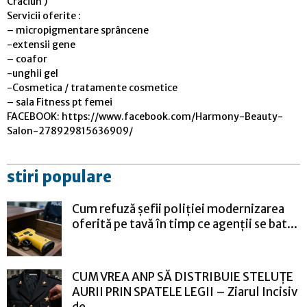
Craciun )
Servicii oferite :
– micropigmentare sprâncene
-extensii gene
– coafor
-unghii gel
-Cosmetica / tratamente cosmetice
– sala Fitness pt femei
FACEBOOK: https://www.facebook.com/Harmony-Beauty-
Salon-278929815636909/
stiri populare
Cum refuză șefii poliției modernizarea
oferită pe tavă în timp ce agenții se bat...
CUM VREA ANP SĂ DISTRIBUIE STELUȚE
AURII PRIN SPATELE LEGII – Ziarul Incisiv