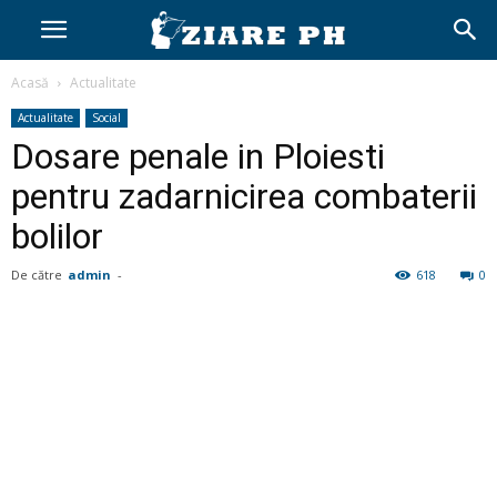
Acasă
Actualitate
Actualitate
Social
Dosare penale in Ploiesti
pentru zadarnicirea combaterii
bolilor
De către
admin
-
618
0