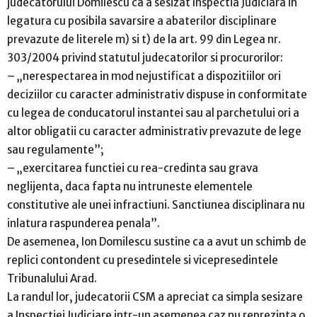
judecatorului Domilescu ca a sesizat Inspectia Judiciara in
legatura cu posibila savarsire a abaterilor disciplinare
prevazute de literele m) si t) de la art. 99 din Legea nr.
303/2004 privind statutul judecatorilor si procurorilor:
– „nerespectarea in mod nejustificat a dispozitiilor ori
deciziilor cu caracter administrativ dispuse in conformitate
cu legea de conducatorul instantei sau al parchetului ori a
altor obligatii cu caracter administrativ prevazute de lege
sau regulamente”;
– „exercitarea functiei cu rea-credinta sau grava
neglijenta, daca fapta nu intruneste elementele
constitutive ale unei infractiuni. Sanctiunea disciplinara nu
inlatura raspunderea penala”.
De asemenea, Ion Domilescu sustine ca a avut un schimb de
replici contondent cu presedintele si vicepresedintele
Tribunalului Arad.
La randul lor, judecatorii CSM a apreciat ca simpla sesizare
a Inspectiei Judiciare intr-un asemenea caz nu reprezinta o