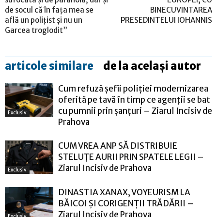
de socul că în fața mea se
BINECUVINTAREA
află un polițist și nu un
PRESEDINTELUI IOHANNIS
Garcea troglodit”
articole similare
de la același autor
Cum refuză șefii poliției modernizarea
oferită pe tavă în timp ce agenții se bat
cu pumnii prin șanțuri – Ziarul Incisiv de
Exclusiv
Prahova
CUM VREA ANP SĂ DISTRIBUIE
STELUȚE AURII PRIN SPATELE LEGII –
Ziarul Incisiv de Prahova
Exclusiv
DINASTIA XANAX, VOYEURISM LA
BĂICOI ȘI CORIGENȚII TRĂDĂRII –
Ziarul Incisiv de Prahova
Exclusiv