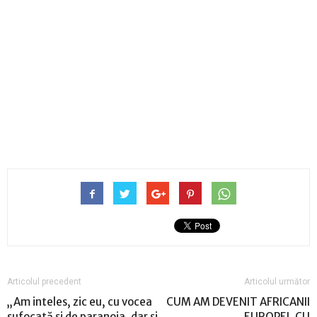
Articolul precedent
Articolul următor
„Am inteles, zic eu, cu vocea
CUM AM DEVENIT AFRICANII
sufocată și de paranoia, dar și
EUROPEI, CU