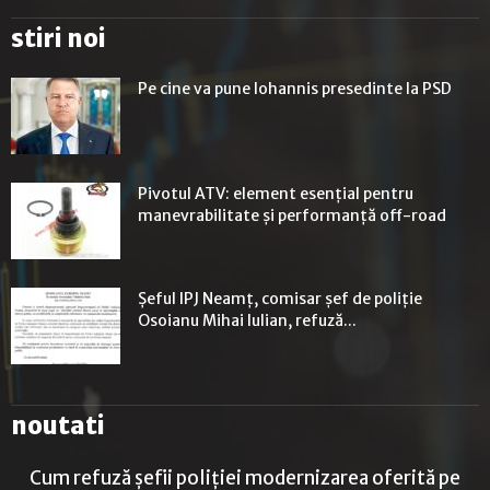
stiri noi
Pe cine va pune Iohannis presedinte la PSD
Pivotul ATV: element esențial pentru
manevrabilitate și performanță off-road
Șeful IPJ Neamț, comisar șef de poliție
Osoianu Mihai Iulian, refuză...
noutati
Cum refuză șefii poliției modernizarea oferită pe