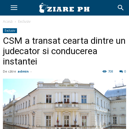
Acasă
Exclusiv
Exclusiv
CSM a transat cearta dintre un
judecator si conducerea
instantei
De către
admin
-
708
0