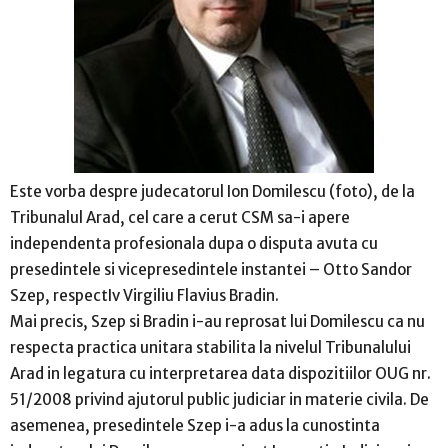
Este vorba despre judecatorul Ion Domilescu (foto), de la
Tribunalul Arad, cel care a cerut CSM sa-i apere
independenta profesionala dupa o disputa avuta cu
presedintele si vicepresedintele instantei – Otto Sandor
Szep, respectIv Virgiliu Flavius Bradin.
Mai precis, Szep si Bradin i-au reprosat lui Domilescu ca nu
respecta practica unitara stabilita la nivelul Tribunalului
Arad in legatura cu interpretarea data dispozitiilor OUG nr.
51/2008 privind ajutorul public judiciar in materie civila. De
asemenea, presedintele Szep i-a adus la cunostinta