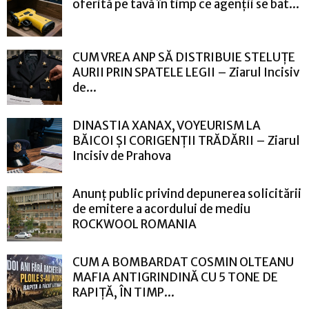
oferită pe tavă în timp ce agenții se bat...
CUM VREA ANP SĂ DISTRIBUIE STELUȚE
AURII PRIN SPATELE LEGII – Ziarul Incisiv
de...
DINASTIA XANAX, VOYEURISM LA
BĂICOI ȘI CORIGENȚII TRĂDĂRII – Ziarul
Incisiv de Prahova
Anunț public privind depunerea solicitării
de emitere a acordului de mediu
ROCKWOOL ROMANIA
CUM A BOMBARDAT COSMIN OLTEANU
MAFIA ANTIGRINDINĂ CU 5 TONE DE
RAPIȚĂ, ÎN TIMP...