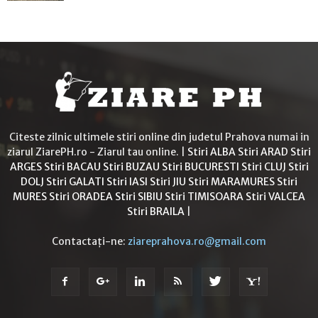
Citeste zilnic ultimele stiri online din judetul Prahova numai in
ziarul ZiarePH.ro - Ziarul tau online. |
Stiri ALBA
Stiri ARAD
Stiri
ARGES
Stiri BACAU
Stiri BUZAU
Stiri BUCURESTI
Stiri CLUJ
Stiri
DOLJ
Stiri GALATI
Stiri IASI
Stiri JIU
Stiri MARAMURES
Stiri
MURES
Stiri ORADEA
Stiri SIBIU
Stiri TIMISOARA
Stiri VALCEA
Stiri BRAILA
|
Contactați-ne:
ziareprahova.ro@gmail.com