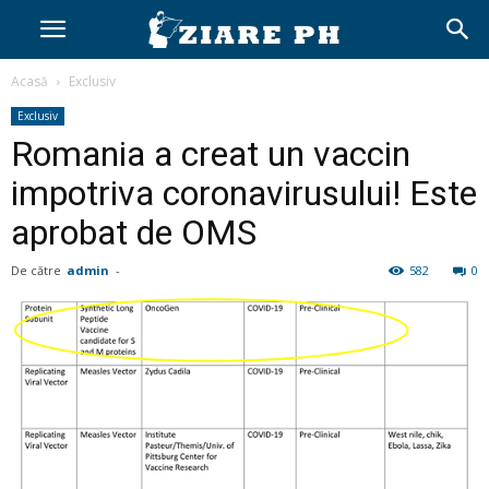
Acasă
Exclusiv
Exclusiv
Romania a creat un vaccin
impotriva coronavirusului! Este
aprobat de OMS
De către
admin
-
582
0