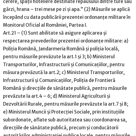
cerere, spații hoteliere destinate repausului dintre ture sau
gărzi, hrana – trei mese pe zi și apa.” (2) Măsurile se aplică
începând cu data publicării prezentei ordonanțe militare în
Monitorul Oficial al României, Partea I.
Art.21 – (1) Sunt abilitate să asigure aplicarea și
respectarea prevederilor prezentei ordonanțe militare: a)
Poliția Română, Jandarmeria Română și poliția locală,
pentru măsurile prevăzute la art.1 și 3; b) Ministerul
Transporturilor, Infrastructurii și Comunicațiilor, pentru
măsura prevăzută la art.2; c) Ministerul Transporturilor,
Infrastructurii și Comunicațiilor, Poliția de Frontieră
Română și direcțiile de sănătate publică, pentru măsurile
prevăzute la art.4 – 6; d) Ministerul Agriculturii și
Dezvoltării Rurale, pentru măsurile prevăzute la art.7 și 8;
e) Ministerul Muncii și Protecției Sociale, prin instituțiile
subordonate, aflate sub autoritatea sau coordonarea sa,
direcțiile de sănătate publică, precum și conducătorii
autorităților administrației publice locale, pentru măsurile