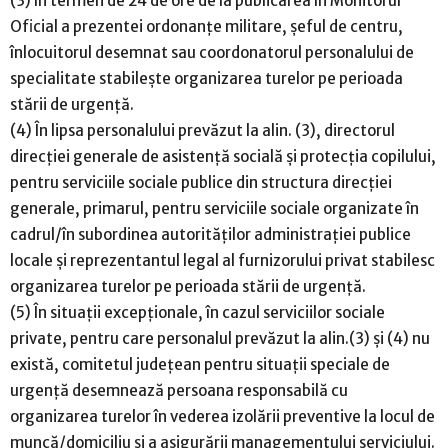
(3) În termen de 24 de ore de la publicarea în Monitorul
Oficial a prezentei ordonanțe militare, șeful de centru,
înlocuitorul desemnat sau coordonatorul personalului de
specialitate stabilește organizarea turelor pe perioada
stării de urgență.
(4) În lipsa personalului prevăzut la alin. (3), directorul
direcției generale de asistență socială și protecția copilului,
pentru serviciile sociale publice din structura direcției
generale, primarul, pentru serviciile sociale organizate în
cadrul/în subordinea autorităților administrației publice
locale și reprezentantul legal al furnizorului privat stabilesc
organizarea turelor pe perioada stării de urgență.
(5) În situații excepționale, în cazul serviciilor sociale
private, pentru care personalul prevăzut la alin.(3) și (4) nu
există, comitetul județean pentru situații speciale de
urgență desemnează persoana responsabilă cu
organizarea turelor în vederea izolării preventive la locul de
muncă/domiciliu și a asigurării managementului serviciului.