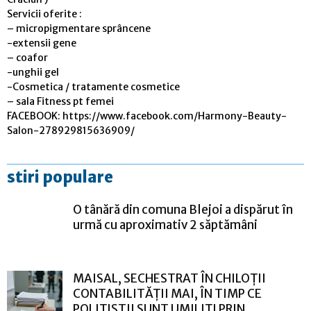
Servicii oferite :
– micropigmentare sprâncene
-extensii gene
– coafor
-unghii gel
-Cosmetica / tratamente cosmetice
– sala Fitness pt femei
FACEBOOK: https://www.facebook.com/Harmony-Beauty-
Salon-278929815636909/
stiri populare
O tânără din comuna Blejoi a dispărut în
urmă cu aproximativ 2 săptămâni
MAISAL, SECHESTRAT ÎN CHILOȚII
CONTABILITĂȚII MAI, ÎN TIMP CE
POLIȚIȘTII SUNT UMILIȚI PRIN