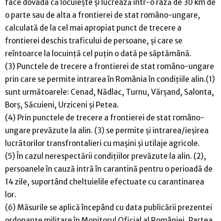
face dovada că locuiește și lucrează într-o rază de 30 km de
o parte sau de alta a frontierei de stat româno-ungare,
calculată de la cel mai apropiat punct de trecere a
frontierei deschis traficului de persoane, și care se
reîntoarce la locuință cel puțin o dată pe săptămână.
(3) Punctele de trecere a frontierei de stat româno-ungare
prin care se permite intrarea în România în condițiile alin.(1)
sunt următoarele: Cenad, Nădlac, Turnu, Vărșand, Salonta,
Borș, Săcuieni, Urziceni și Petea.
(4) Prin punctele de trecere a frontierei de stat româno-
ungare prevăzute la alin. (3) se permite și intrarea/ieșirea
lucrătorilor transfrontalieri cu mașini și utilaje agricole.
(5) În cazul nerespectării condițiilor prevăzute la alin. (2),
persoanele în cauză intră în carantină pentru o perioadă de
14 zile, suportând cheltuielile efectuate cu carantinarea
lor.
(6) Măsurile se aplică începând cu data publicării prezentei
ordonanțe militare în Monitorul Oficial al României, Partea