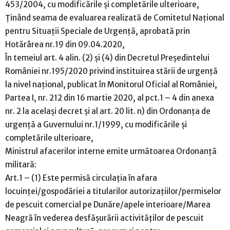
453/2004, cu modificările și completările ulterioare,
Ținând seama de evaluarea realizată de Comitetul Național
pentru Situații Speciale de Urgență, aprobată prin
Hotărârea nr.19 din 09.04.2020,
În temeiul art. 4 alin. (2) și (4) din Decretul Președintelui
României nr.195/2020 privind instituirea stării de urgență
la nivel național, publicat în Monitorul Oficial al României,
Partea I, nr. 212 din 16 martie 2020, al pct.1 – 4 din anexa
nr. 2 la același decret și al art. 20 lit. n) din Ordonanța de
urgență a Guvernului nr.1/1999, cu modificările și
completările ulterioare,
Ministrul afacerilor interne emite următoarea Ordonanță
militară:
Art.1 – (1) Este permisă circulația în afara
locuinței/gospodăriei a titularilor autorizațiilor/permiselor
de pescuit comercial pe Dunăre/apele interioare/Marea
Neagră în vederea desfășurării activităților de pescuit