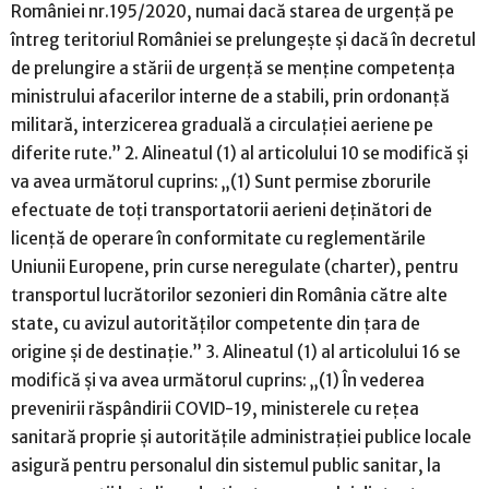
României nr.195/2020, numai dacă starea de urgență pe
întreg teritoriul României se prelungește și dacă în decretul
de prelungire a stării de urgență se menține competența
ministrului afacerilor interne de a stabili, prin ordonanță
militară, interzicerea graduală a circulației aeriene pe
diferite rute.” 2. Alineatul (1) al articolului 10 se modifică și
va avea următorul cuprins: „(1) Sunt permise zborurile
efectuate de toți transportatorii aerieni deținători de
licență de operare în conformitate cu reglementările
Uniunii Europene, prin curse neregulate (charter), pentru
transportul lucrătorilor sezonieri din România către alte
state, cu avizul autorităților competente din țara de
origine și de destinație.” 3. Alineatul (1) al articolului 16 se
modifică și va avea următorul cuprins: „(1) În vederea
prevenirii răspândirii COVID-19, ministerele cu rețea
sanitară proprie și autoritățile administrației publice locale
asigură pentru personalul din sistemul public sanitar, la