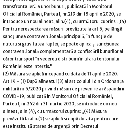
transfrontalieră a unor bunuri, publicată în Monitorul
Oficial al României, Partea I, nr.219 din 18 aprilie 2020, se
introduce un nou alineat, alin.(4), cu următorul cuprins: „(4)
Pentru nerespectarea măsurii prevăzute la art.5, pe lângă
sancțiunea contravențională principală, în funcție de
natura și gravitatea faptei, se poate aplica și sancțiunea
contravențională complementară a confiscării bunurilor al
căror transport în vederea distribuirii în afara teritoriului
României este interzis.”
(2) Măsura se aplică începând cu data de 11 aprilie 2020.
Art.19 – (1) După alineatul (3) al articolului 1 din Ordonanța
militară nr.5/2020 privind măsuri de prevenire a răspândirii
COVID -19, publicată în Monitorul Oficial al României,
Partea I, nr.262 din 31 martie 2020, se introduce un nou
alineat, alin.(4), cu următorul cuprins: „(4) Măsura
prevăzută la alin.(2) se aplică și după durata pentru care
este instituită starea de urgență prin Decretul