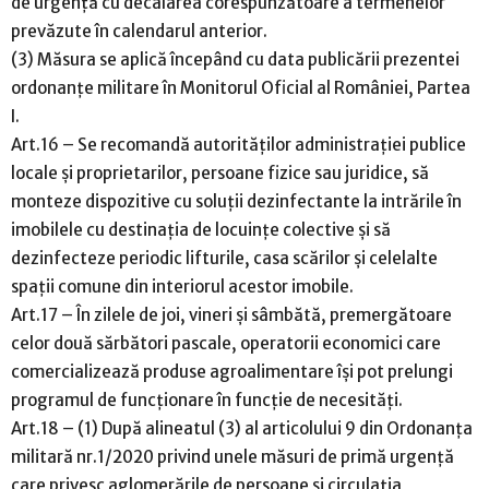
de urgență cu decalarea corespunzătoare a termenelor
prevăzute în calendarul anterior.
(3) Măsura se aplică începând cu data publicării prezentei
ordonanțe militare în Monitorul Oficial al României, Partea
I.
Art.16 – Se recomandă autorităților administrației publice
locale și proprietarilor, persoane fizice sau juridice, să
monteze dispozitive cu soluții dezinfectante la intrările în
imobilele cu destinația de locuințe colective și să
dezinfecteze periodic lifturile, casa scărilor și celelalte
spații comune din interiorul acestor imobile.
Art.17 – În zilele de joi, vineri și sâmbătă, premergătoare
celor două sărbători pascale, operatorii economici care
comercializează produse agroalimentare își pot prelungi
programul de funcționare în funcție de necesități.
Art.18 – (1) După alineatul (3) al articolului 9 din Ordonanța
militară nr.1/2020 privind unele măsuri de primă urgență
care privesc aglomerările de persoane și circulația