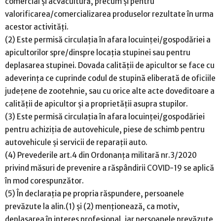
comercial și acvacultură, precum și pentru
valorificarea/comercializarea produselor rezultate în urma
acestor activități.
(2) Este permisă circulația în afara locuinței/gospodăriei a
apicultorilor spre/dinspre locația stupinei sau pentru
deplasarea stupinei. Dovada calității de apicultor se face cu
adeverința ce cuprinde codul de stupină eliberată de oficiile
județene de zootehnie, sau cu orice alte acte doveditoare a
calității de apicultor și a proprietății asupra stupilor.
(3) Este permisă circulația în afara locuinței/gospodăriei
pentru achiziția de autovehicule, piese de schimb pentru
autovehicule și servicii de reparații auto.
(4) Prevederile art.4 din Ordonanța militară nr.3/2020
privind măsuri de prevenire a răspândirii COVID-19 se aplică
în mod corespunzător.
(5) În declarația pe propria răspundere, persoanele
prevăzute la alin.(1) și (2) menționează, ca motiv,
deplasarea în interes profesional, iar persoanele prevăzute