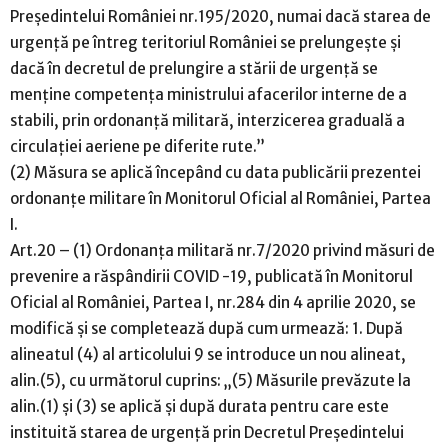
Președintelui României nr.195/2020, numai dacă starea de
urgență pe întreg teritoriul României se prelungește și
dacă în decretul de prelungire a stării de urgență se
menține competența ministrului afacerilor interne de a
stabili, prin ordonanță militară, interzicerea graduală a
circulației aeriene pe diferite rute.”
(2) Măsura se aplică începând cu data publicării prezentei
ordonanțe militare în Monitorul Oficial al României, Partea
I.
Art.20 – (1) Ordonanța militară nr.7/2020 privind măsuri de
prevenire a răspândirii COVID -19, publicată în Monitorul
Oficial al României, Partea I, nr.284 din 4 aprilie 2020, se
modifică și se completează după cum urmează: 1. După
alineatul (4) al articolului 9 se introduce un nou alineat,
alin.(5), cu următorul cuprins: „(5) Măsurile prevăzute la
alin.(1) și (3) se aplică și după durata pentru care este
instituită starea de urgență prin Decretul Președintelui