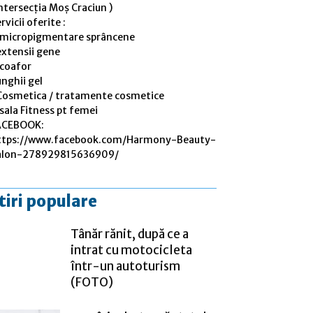
ntersecția Moș Craciun )
rvicii oferite :
 micropigmentare sprâncene
extensii gene
 coafor
nghii gel
Cosmetica / tratamente cosmetice
sala Fitness pt femei
ACEBOOK:
ttps://www.facebook.com/Harmony-Beauty-
alon-278929815636909/
tiri populare
Tânăr rănit, după ce a
intrat cu motocicleta
într-un autoturism
(FOTO)