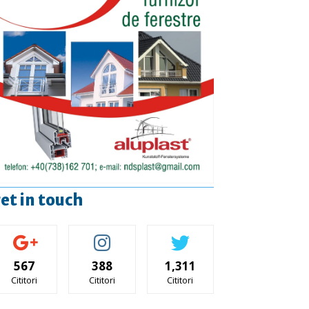
et in touch
567
388
1,311
Cititori
Cititori
Cititori