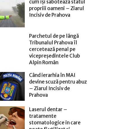
cum își sabotează statul
propriii oameni – Ziarul
Incisiv de Prahova
Parchetul de pe lângă
Tribunalul Prahova îl
cercetează penal pe
vicepreședintele Club
Alpin Român
Când ierarhia în MAI
devine scuză pentru abuz
– Ziarul Incisiv de
Prahova
Laserul dentar –
tratamente
stomatologice in care