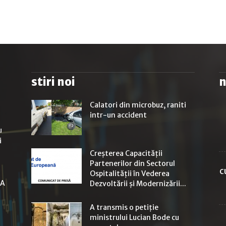
stiri noi
n
Calatori din microbuz, raniti
intr-un accident
u
i
Creșterea Capacității
Partenerilor din Sectorul
c
Ospitalității în Vederea
LA
Dezvoltării și Modernizării...
A transmis o petiție
ministrului Lucian Bode cu