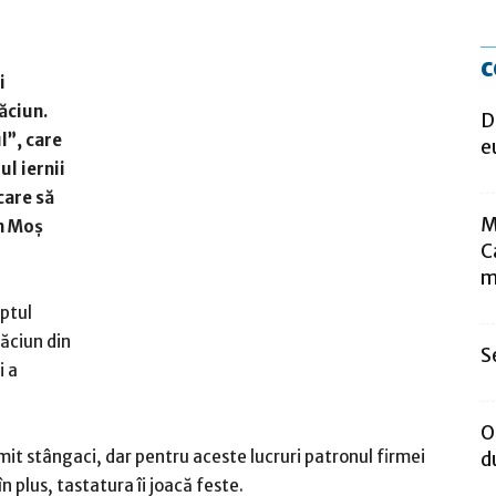
c
i
ăciun.
D
l”, care
e
l iernii
care să
M
m Moș
C
m
eptul
ăciun din
S
i a
O
cmit stângaci, dar pentru aceste lucruri patronul firmei
d
n plus, tastatura îi joacă feste.