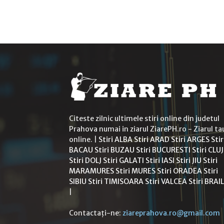
Citeste zilnic ultimele stiri online din judetul
Prahova numai in ziarul ZiarePH.ro - Ziarul ta
online. |
Stiri ALBA
Stiri ARAD
Stiri ARGES
Stir
BACAU
Stiri BUZAU
Stiri BUCURESTI
Stiri CLUJ
Stiri DOLJ
Stiri GALATI
Stiri IASI
Stiri JIU
Stiri
MARAMURES
Stiri MURES
Stiri ORADEA
Stiri
SIBIU
Stiri TIMISOARA
Stiri VALCEA
Stiri BRAI
|
Contactați-ne:
ziareprahova.ro@gmail.com