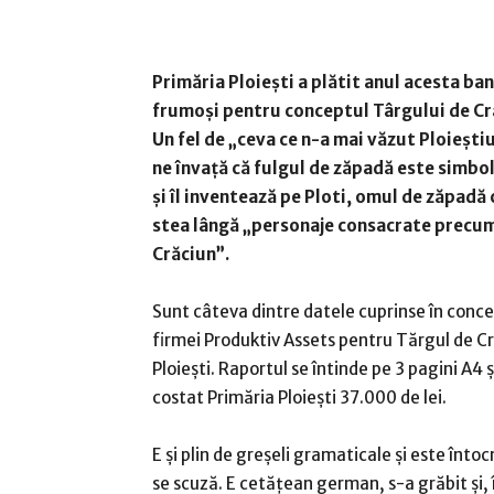
Primăria Ploiești a plătit anul acesta ban
frumoși pentru conceptul Târgului de Cr
Un fel de „ceva ce n-a mai văzut Ploieștiu
ne învață că fulgul de zăpadă este simbolu
și îl inventează pe Ploti, omul de zăpadă 
stea lângă „personaje consacrate precu
Crăciun”.
Sunt câteva dintre datele cuprinse în conc
firmei Produktiv Assets pentru Tărgul de Cr
Ploiești. Raportul se întinde pe 3 pagini A4 ș
costat Primăria Ploiești 37.000 de lei.
E și plin de greșeli gramaticale și este înto
se scuză. E cetățean german, s-a grăbit și, î