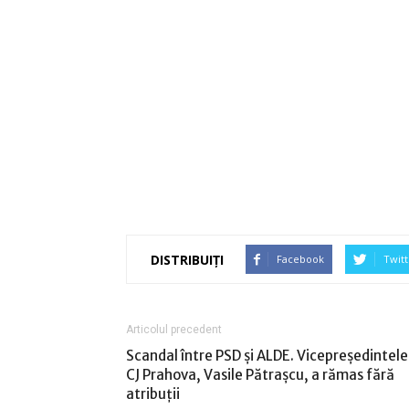
DISTRIBUIȚI
Facebook
Twitt
Articolul precedent
Scandal între PSD și ALDE. Vicepreședintele
CJ Prahova, Vasile Pătrașcu, a rămas fără
atribuții