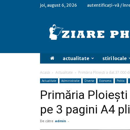
joi, august 6, 2026
autentificați-vă / înr
actualitate
stiri locale
Acasă
Actualitate
Primăria Ploiești a dat 37.000 de
Actualitate
Administratie
Diverse
Economic
Politic
Primăria Ploiești
pe 3 pagini A4 pl
De către
admin
-