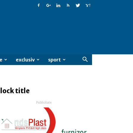
e
exclusiv
sport
lock title
Publicitate