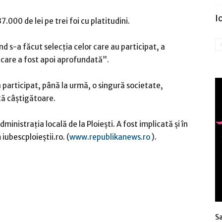
I
7.000 de lei pe trei foi cu platitudini.
d s-a făcut selecţia celor care au participat, a
care a fost apoi aprofundată”.
a participat, până la urmă, o singură societate,
tă câştigătoare.
inistraţia locală de la Ploieşti. A fost implicată şi în
ubescploieştii.ro. (
www.republikanews.ro
).
S