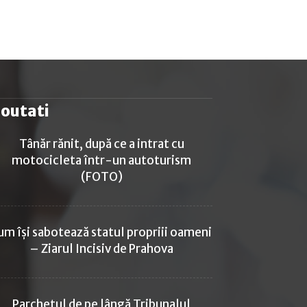
outati
Tânăr rănit, după ce a intrat cu
motocicleta într-un autoturism
(FOTO)
um își sabotează statul propriii oameni
– Ziarul Incisiv de Prahova
Parchetul de pe lângă Tribunalul