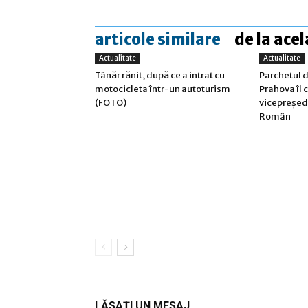
articole similare
de la acel
Actualitate
Actualitate
Tânăr rănit, după ce a intrat cu
Parchetul d
motocicleta într-un autoturism
Prahova îl 
(FOTO)
vicepreședi
Român
LĂSAȚI UN MESAJ