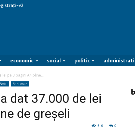
egistrați-vă
economic
social
politic
administrati
 lei pe 3 pagini A4 pline...
Social
Stiri locale
b
 a dat 37.000 de lei
ine de greșeli
616
0