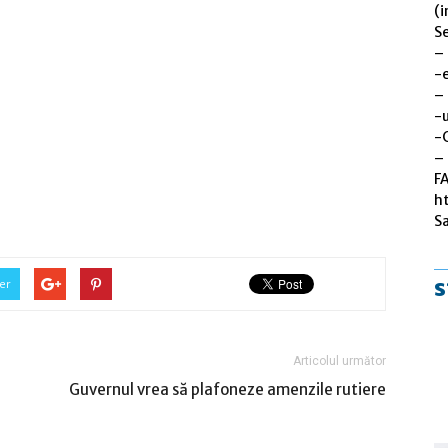
(i
Se
–
-
–
-u
-
– 
F
h
S
s
er
Articolul următor
Guvernul vrea să plafoneze amenzile rutiere