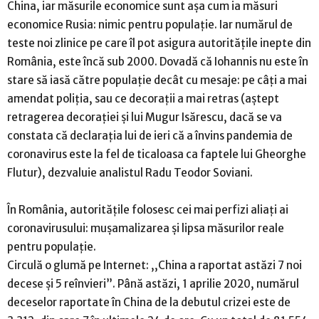
China, iar măsurile economice sunt așa cum ia măsuri
economice Rusia: nimic pentru populație. Iar numărul de
teste noi zlinice pe care îl pot asigura autoritățile inepte din
România, este încă sub 2000. Dovadă că Iohannis nu este în
stare să iasă către populație decât cu mesaje: pe câți a mai
amendat poliția, sau ce decorații a mai retras (aștept
retragerea decorației și lui Mugur Isărescu, dacă se va
constata că declarația lui de ieri că a învins pandemia de
coronavirus este la fel de ticaloasa ca faptele lui Gheorghe
Flutur), dezvaluie analistul Radu Teodor Soviani.
În România, autoritățile folosesc cei mai perfizi aliați ai
coronavirusului: mușamalizarea și lipsa măsurilor reale
pentru populație.
Circulă o glumă pe Internet: ,,China a raportat astăzi 7 noi
decese și 5 reînvieri”. Până astăzi, 1 aprilie 2020, numărul
deceselor raportate în China de la debutul crizei este de