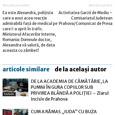
Articolul precedent
Articolul următor
Ea este Alexandra, polițista
Activitatea Garzii de Mediu –
care a avut acea reacție
Comisariatul Judetean
admirabilă față de medicul pe
Prahova/Comunicat de Presa
care l-a oprit în trafic.
Ministerul Afacerilor Interne,
Romania: Domnule doctor,
Alexandra vă salută, de data
aceasta cu zâmbet!
articole similare
de la același autor
DE LA ACADEMIA DE CĂMĂTĂRIE, LA
PUMNI ÎN GURA COPIILOR SUB
PRIVIREA BLÂNDĂ A POLIȚIEI – Ziarul
Exclusiv
Incisiv de Prahova
CUM A RĂMAS „IUDA” CU BUZA