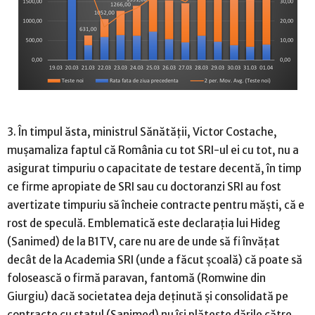
3. În timpul ăsta, ministrul Sănătății, Victor Costache,
mușamaliza faptul că România cu tot SRI-ul ei cu tot, nu a
asigurat timpuriu o capacitate de testare decentă, în timp
ce firme apropiate de SRI sau cu doctoranzi SRI au fost
avertizate timpuriu să încheie contracte pentru măști, că e
rost de speculă. Emblematică este declarația lui Hideg
(Sanimed) de la B1TV, care nu are de unde să fi învățat
decât de la Academia SRI (unde a făcut școală) că poate să
folosească o firmă paravan, fantomă (Romwine din
Giurgiu) dacă societatea deja deținută și consolidată pe
contracte cu statul (Sanimed) nu își plătește dările către