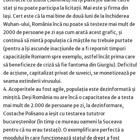
stat și nu poate participa la licitații. Mai este și firma din
Iași. Cert este că la mai bine de două luni de la închiderea
Wuhan-ului, România încă nu poate să testeze mai mult de
2000 de persoane pe zi așa cum arată acest grafic, și
continuă să mintă populația că măștile nu trebuie purtate
(pentru a își ascunde inacțiunile de a fi repornit timpuri
capacitățile Romarm spre exemplu, astfel încât prima care
să beneficieze de criză să fie fantoma din Giurgiu). Deficitul
de acțiune, capitalizat privat de suveici, se monetizează pe
seama extinderii virusului.
4. Acoperitele au fost agile, populația este dezinformată și
mințită. Deși România nu are încă o capacitatea de a testa
mai mult de 2.000 de persoane pe zi, la dezinformare,
Costache Polisano a ieșit cu testarea tututror
bucureștenilor (în timp ce mureau oameni la Suceava
pentru că nu erau testați). O exemplificare perfectă a
moodului în care funcționează statul de drept a fost