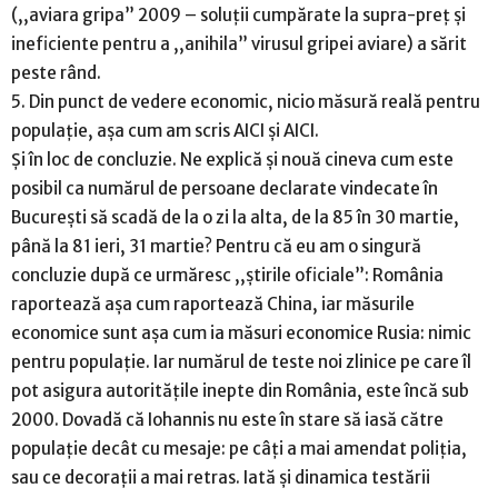
(,,aviara gripa” 2009 – soluții cumpărate la supra-preț și
ineficiente pentru a ,,anihila” virusul gripei aviare) a sărit
peste rând.
5. Din punct de vedere economic, nicio măsură reală pentru
populație, așa cum am scris AICI și AICI.
Și în loc de concluzie. Ne explică și nouă cineva cum este
posibil ca numărul de persoane declarate vindecate în
București să scadă de la o zi la alta, de la 85 în 30 martie,
până la 81 ieri, 31 martie? Pentru că eu am o singură
concluzie după ce urmăresc ,,știrile oficiale”: România
raportează așa cum raportează China, iar măsurile
economice sunt așa cum ia măsuri economice Rusia: nimic
pentru populație. Iar numărul de teste noi zlinice pe care îl
pot asigura autoritățile inepte din România, este încă sub
2000. Dovadă că Iohannis nu este în stare să iasă către
populație decât cu mesaje: pe câți a mai amendat poliția,
sau ce decorații a mai retras. Iată și dinamica testării