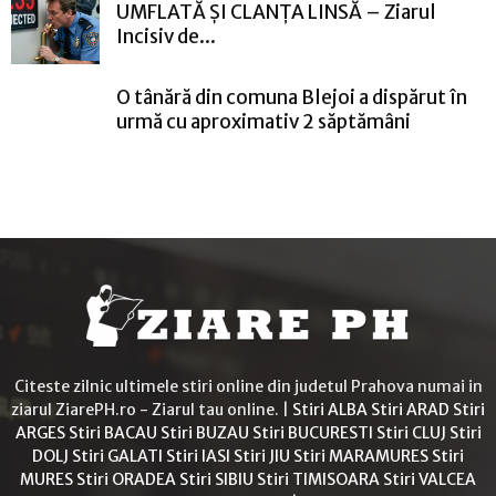
UMFLATĂ ȘI CLANȚA LINSĂ – Ziarul
Incisiv de...
O tânără din comuna Blejoi a dispărut în
urmă cu aproximativ 2 săptămâni
Citeste zilnic ultimele stiri online din judetul Prahova numai in
ziarul ZiarePH.ro - Ziarul tau online. |
Stiri ALBA
Stiri ARAD
Stiri
ARGES
Stiri BACAU
Stiri BUZAU
Stiri BUCURESTI
Stiri CLUJ
Stiri
DOLJ
Stiri GALATI
Stiri IASI
Stiri JIU
Stiri MARAMURES
Stiri
MURES
Stiri ORADEA
Stiri SIBIU
Stiri TIMISOARA
Stiri VALCEA