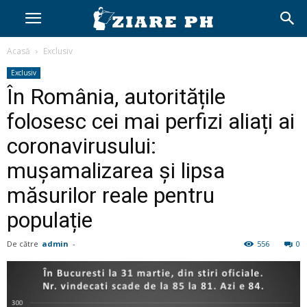
Acasă
Exclusiv
Exclusiv
În România, autoritățile
folosesc cei mai perfizi aliați ai
coronavirusului:
mușamalizarea și lipsa
măsurilor reale pentru
populație
De către
admin
-
556
0