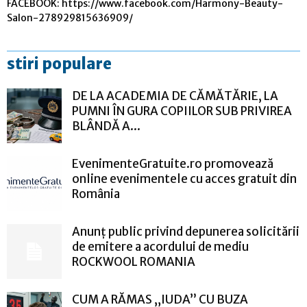
FACEBOOK: https://www.facebook.com/Harmony-Beauty-
Salon-278929815636909/
stiri populare
DE LA ACADEMIA DE CĂMĂTĂRIE, LA
PUMNI ÎN GURA COPIILOR SUB PRIVIREA
BLÂNDĂ A...
EvenimenteGratuite.ro promovează
online evenimentele cu acces gratuit din
România
Anunț public privind depunerea solicitării
de emitere a acordului de mediu
ROCKWOOL ROMANIA
CUM A RĂMAS „IUDA” CU BUZA