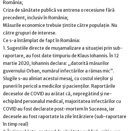
România;
Criza de sănătate publică va antrena o recesiune fără
precedent, inclusiv în România;
Măsurile economice trebuie țintite către populație. Nu
către grupuri de interese.
Ce s-a întâmplat de fapt în România:
1. Sugestiile directe de mușamalizare a situației prin sub-
raportare, au fost date timpuriu de Klaus Iohannis. În 12
martie 2020, Iohannis declara: ,,datorită măsurilor
guvernului Orban, numărul infectărilor a rămas mic”.
Slugile s-au aliniat acestui mesaj, cu costul vieților și
punerii în pericol a medicilor și pacienților. Raportările
deceselor de COVID au arătat că, nepregătind și ne-
echipând personalul medical, majoritatea infectărilor cu
COVID au fost declarate post-mortem în Suceava, iar
decesele au fost raportate la zile întârziere (sub-raportare
în timp real)