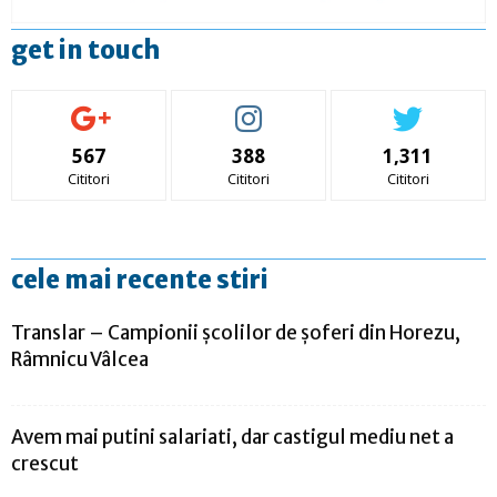
get in touch
567
388
1,311
Cititori
Cititori
Cititori
cele mai recente stiri
Translar – Campionii şcolilor de şoferi din Horezu,
Râmnicu Vâlcea
Avem mai putini salariati, dar castigul mediu net a
crescut