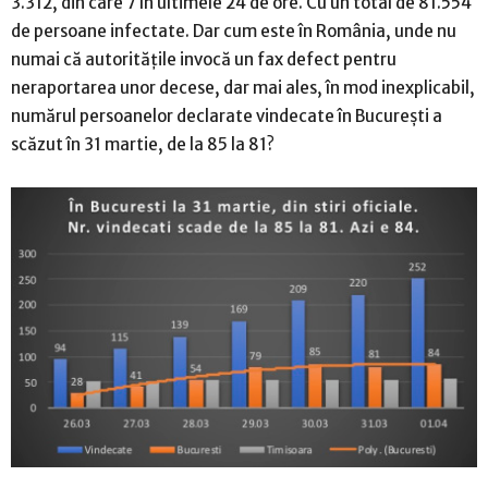
3.312, din care 7 în ultimele 24 de ore. Cu un total de 81.554
de persoane infectate. Dar cum este în România, unde nu
numai că autoritățile invocă un fax defect pentru
neraportarea unor decese, dar mai ales, în mod inexplicabil,
numărul persoanelor declarate vindecate în București a
scăzut în 31 martie, de la 85 la 81?