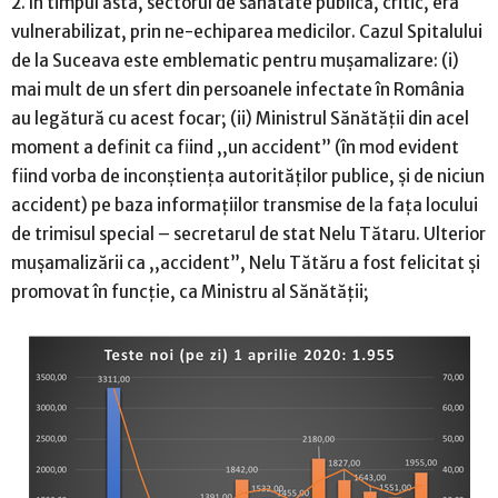
2. În timpul ăsta, sectorul de sănătate publică, critic, era
vulnerabilizat, prin ne-echiparea medicilor. Cazul Spitalului
de la Suceava este emblematic pentru mușamalizare: (i)
mai mult de un sfert din persoanele infectate în România
au legătură cu acest focar; (ii) Ministrul Sănătății din acel
moment a definit ca fiind ,,un accident” (în mod evident
fiind vorba de inconștiența autorităților publice, și de niciun
accident) pe baza informațiilor transmise de la fața locului
de trimisul special – secretarul de stat Nelu Tătaru. Ulterior
mușamalizării ca ,,accident”, Nelu Tătăru a fost felicitat și
promovat în funcție, ca Ministru al Sănătății;