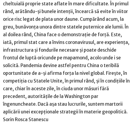
cheltuială proprie state aflate în mare dificultate. În primul
rând, arătându-și bunele intenții, încearcă să evite în viitor
orice risc legat de plata unor daune. Cumpărând acum, la
greu, bunăvonța unora dintre statele puternice ale lumii. În
al doilea rând, China face o demonstrație de forță. Este,
iată, primul stat care a învins coronavirusul, are experiența,
infrastructura și fondurile necesare și poate deschide
frontul de luptă oricunde pe mapamond, acolo unde i se
solicită. Pandemia devine astfel pentru China o teribilă
oportunitate de a-și afirma forța la nivel global. Firește, în
competiția cu Statele Unite, în primul rând, și în condițiile în
care, chiar în aceste zile, în ciuda unor măsuri fără
precedent, autoritățile de la Washington par
îngenuncheate. Dacă așa stau lucrurile, suntem martorii
aplicării unei excepționale strategii în materie geopolitică.
Sorin Rosca Stanescu