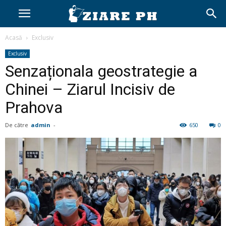
Acasă
Exclusiv
Exclusiv
Senzaționala geostrategie a
Chinei – Ziarul Incisiv de
Prahova
De către
admin
-
650
0