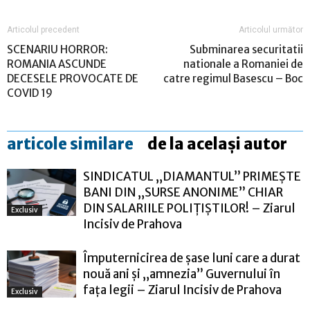
Articolul precedent
Articolul următor
SCENARIU HORROR:
Subminarea securitatii
ROMANIA ASCUNDE
nationale a Romaniei de
DECESELE PROVOCATE DE
catre regimul Basescu – Boc
COVID 19
articole similare
de la același autor
SINDICATUL „DIAMANTUL” PRIMEȘTE
BANI DIN „SURSE ANONIME” CHIAR
DIN SALARIILE POLIȚIȘTILOR! – Ziarul
Exclusiv
Incisiv de Prahova
Împuternicirea de șase luni care a durat
nouă ani și „amnezia” Guvernului în
fața legii – Ziarul Incisiv de Prahova
Exclusiv