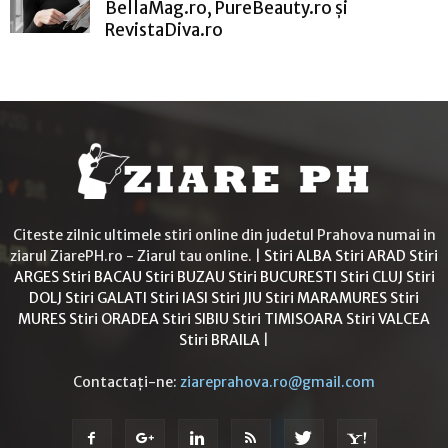
BellaMag.ro, PureBeauty.ro și
RevistaDiva.ro
Citeste zilnic ultimele stiri online din judetul Prahova numai in
ziarul ZiarePH.ro - Ziarul tau online. |
Stiri ALBA
Stiri ARAD
Stiri
ARGES
Stiri BACAU
Stiri BUZAU
Stiri BUCURESTI
Stiri CLUJ
Stiri
DOLJ
Stiri GALATI
Stiri IASI
Stiri JIU
Stiri MARAMURES
Stiri
MURES
Stiri ORADEA
Stiri SIBIU
Stiri TIMISOARA
Stiri VALCEA
Stiri BRAILA
|
Contactați-ne:
ziareprahova.ro@gmail.com