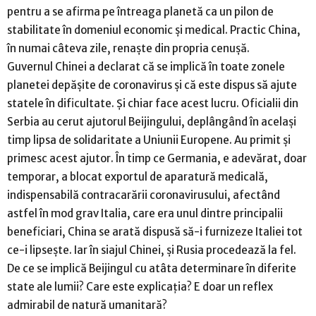
pentru a se afirma pe întreaga planetă ca un pilon de
stabilitate în domeniul economic și medical. Practic China,
în numai câteva zile, renaște din propria cenușă.
Guvernul Chinei a declarat că se implică în toate zonele
planetei depășite de coronavirus și că este dispus să ajute
statele în dificultate. Și chiar face acest lucru. Oficialii din
Serbia au cerut ajutorul Beijingului, deplângând în același
timp lipsa de solidaritate a Uniunii Europene. Au primit și
primesc acest ajutor. În timp ce Germania, e adevărat, doar
temporar, a blocat exportul de aparatură medicală,
indispensabilă contracarării coronavirusului, afectând
astfel în mod grav Italia, care era unul dintre principalii
beneficiari, China se arată dispusă să-i furnizeze Italiei tot
ce-i lipsește. Iar în siajul Chinei, și Rusia procedează la fel.
De ce se implică Beijingul cu atâta determinare în diferite
state ale lumii? Care este explicația? E doar un reflex
admirabil de natură umanitară?