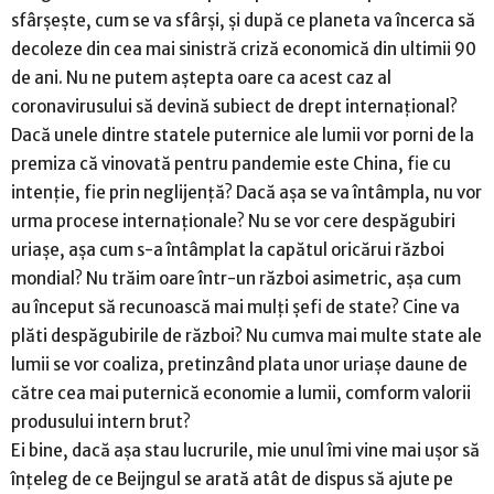
sfârșește, cum se va sfârși, și după ce planeta va încerca să
decoleze din cea mai sinistră criză economică din ultimii 90
de ani. Nu ne putem aștepta oare ca acest caz al
coronavirusului să devină subiect de drept internațional?
Dacă unele dintre statele puternice ale lumii vor porni de la
premiza că vinovată pentru pandemie este China, fie cu
intenție, fie prin neglijență? Dacă așa se va întâmpla, nu vor
urma procese internaționale? Nu se vor cere despăgubiri
uriașe, așa cum s-a întâmplat la capătul oricărui război
mondial? Nu trăim oare într-un război asimetric, așa cum
au început să recunoască mai mulți șefi de state? Cine va
plăti despăgubirile de război? Nu cumva mai multe state ale
lumii se vor coaliza, pretinzând plata unor uriașe daune de
către cea mai puternică economie a lumii, comform valorii
produsului intern brut?
Ei bine, dacă așa stau lucrurile, mie unul îmi vine mai ușor să
înțeleg de ce Beijngul se arată atât de dispus să ajute pe