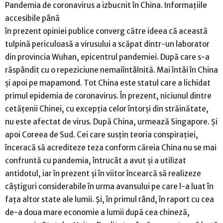
Pandemia de coronavirus a izbucnit în China. Informațiile
accesibile până
în prezent opiniei publice converg către ideea că această
tulpină periculoasă a virusului a scăpat dintr-un laborator
din provincia Wuhan, epicentrul pandemiei. După care s-a
răspândit cu o repeziciune nemaiîntâlnită. Mai întâi în China
și apoi pe mapamond. Tot China este statul care a lichidat
primul epidemia de coronavirus. În prezent, niciunul dintre
cetățenii Chinei, cu excepția celor întorși din străinătate,
nu este afectat de virus. După China, urmează Singapore. Și
apoi Coreea de Sud. Cei care susțin teoria conspirației,
înceracă să acrediteze teza conform căreia China nu se mai
confruntă cu pandemia, întrucât a avut și a utilizat
antidotul, iar în prezent și în viitor încearcă să realizeze
câștiguri considerabile în urma avansului pe care l-a luat în
fața altor state ale lumii. Și, în primul rând, în raport cu cea
de-a doua mare economie a lumii după cea chineză,