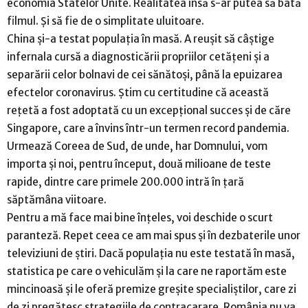
economia Statelor Unite. Realitatea însă s-ar putea să bată
filmul. Și să fie de o simplitate uluitoare.
China și-a testat populația în masă. A reușit să câștige
infernala cursă a diagnosticării propriilor cetățeni și a
separării celor bolnavi de cei sănătoși, până la epuizarea
efectelor coronavirus. Știm cu certitudine că această
rețetă a fost adoptată cu un excepțional succes și de căre
Singapore, care a învins într-un termen record pandemia.
Urmează Coreea de Sud, de unde, har Domnului, vom
importa și noi, pentru început, două milioane de teste
rapide, dintre care primele 200.000 intră în țară
săptămâna viitoare.
Pentru a mă face mai bine înțeles, voi deschide o scurt
paranteză. Repet ceea ce am mai spus și în dezbaterile unor
televiziuni de știri. Dacă populația nu este testată în masă,
statistica pe care o vehiculăm și la care ne raportăm este
mincinoasă și le oferă premize greșite specialiștilor, care zi
de zi pregătesc strategiile de contracarare. România nu va