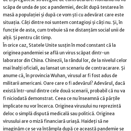
scăpa de unda de șoc a pandemiei, decât după testarea în
masă a populației și după ce vom ști cu adevărat care este
situația. Câți dintre noi suntem contagioși și câți nu. Și, în
funcție de asta, cum trebuie să ne distanțăm social unii de
alții. Și pentru cât timp.
În orice caz, Statele Unite susțin în mod constant că la
originea pandemiei se află un virus scăpat dintr-un
laborator din China. Chinezii, la rândul lor, de la nivelul celor
mai înalți oficiali, au lansat un scenariu de contracarare. Și
anume că, în provincia Wuhan, virusul ar fi fost adus de
militarii americani. Oare care o fi adevărul? Adevărul, dacă
există într-unul dintre cele două scenarii, probabil că nu va
fi niciodată demonstrat. Ceea ce nu înseamnă că părțile
implicate nu vor încerca. Originea virusului nu reprezintă
deloc o simplă dispută medicală sau politică. Originea
virusului are o miză financiară uriașă. Haideți să ne
imaginăm ce se va întâmpla după ce această pandemie se