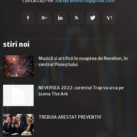
Contactați-ne:
ziareprahova.ro@gmail.com
stiri noi
Muzică și artificii în noaptea de Revelion, în
centrul Ploieștiului
NEVERSEA 2022: curentul Trap va urca pe
scena The Ark
TREBUIA ARESTAT PREVENTIV