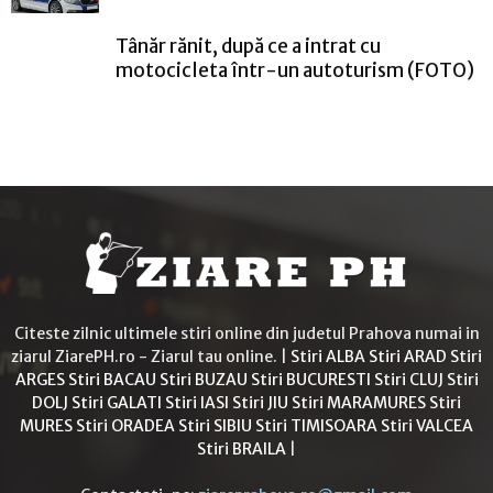
Tânăr rănit, după ce a intrat cu
motocicleta într-un autoturism (FOTO)
Citeste zilnic ultimele stiri online din judetul Prahova numai in
ziarul ZiarePH.ro - Ziarul tau online. |
Stiri ALBA
Stiri ARAD
Stiri
ARGES
Stiri BACAU
Stiri BUZAU
Stiri BUCURESTI
Stiri CLUJ
Stiri
DOLJ
Stiri GALATI
Stiri IASI
Stiri JIU
Stiri MARAMURES
Stiri
MURES
Stiri ORADEA
Stiri SIBIU
Stiri TIMISOARA
Stiri VALCEA
Stiri BRAILA
|