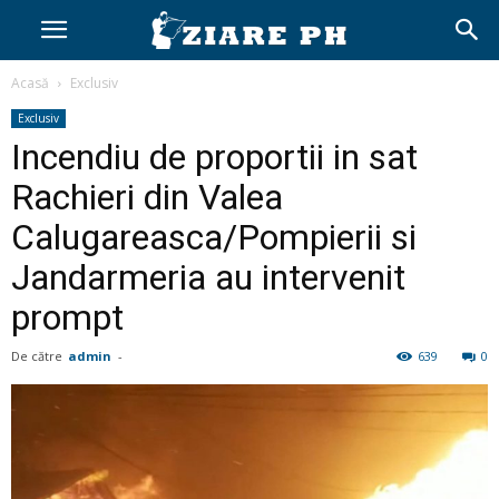
Acasă
Exclusiv
Exclusiv
Incendiu de proportii in sat
Rachieri din Valea
Calugareasca/Pompierii si
Jandarmeria au intervenit
prompt
De către
admin
-
639
0