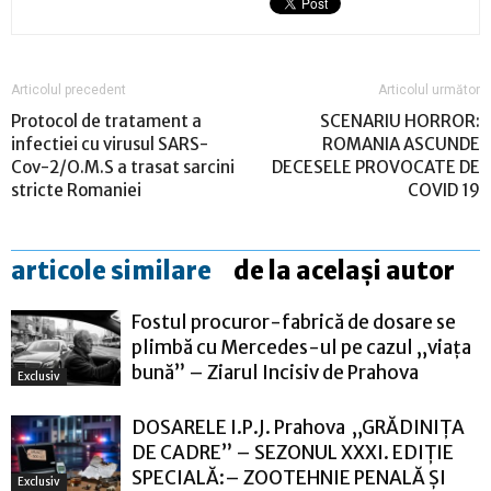
Articolul precedent
Articolul următor
Protocol de tratament a
SCENARIU HORROR:
infectiei cu virusul SARS-
ROMANIA ASCUNDE
Cov-2/O.M.S a trasat sarcini
DECESELE PROVOCATE DE
stricte Romaniei
COVID 19
articole similare
de la același autor
Fostul procuror-fabrică de dosare se
plimbă cu Mercedes-ul pe cazul „viața
bună” – Ziarul Incisiv de Prahova
Exclusiv
DOSARELE I.P.J. Prahova „GRĂDINIȚA
DE CADRE” – SEZONUL XXXI. EDIȚIE
SPECIALĂ:– ZOOTEHNIE PENALĂ ȘI
Exclusiv