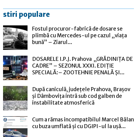
stiri populare
Fostul procuror-fabrică de dosare se
plimbă cu Mercedes-ul pe cazul „viața
bună” – Ziarul...
DOSARELE I.P.J. Prahova „GRĂDINIȚA DE
CADRE” – SEZONUL XXXI. EDIȚIE
SPECIALĂ:– ZOOTEHNIE PENALĂ ȘI...
După caniculă, județele Prahova, Brașov
și Dâmbovița intră sub cod galben de
instabilitate atmosferică
Cum a rămas incompatibilul Marcel Bălan
cu buza umflată și cu DGIPI-ul la ușă...