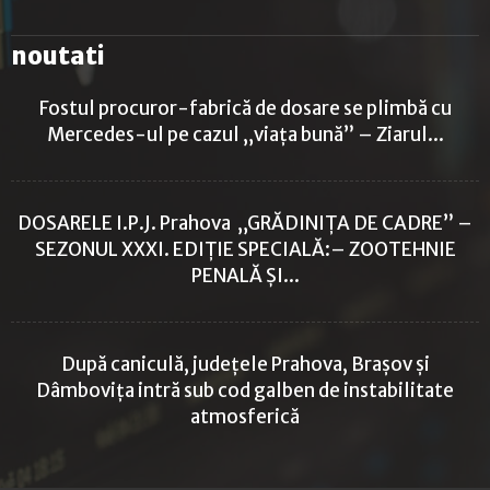
noutati
Fostul procuror-fabrică de dosare se plimbă cu
Mercedes-ul pe cazul „viața bună” – Ziarul...
DOSARELE I.P.J. Prahova „GRĂDINIȚA DE CADRE” –
SEZONUL XXXI. EDIȚIE SPECIALĂ:– ZOOTEHNIE
PENALĂ ȘI...
După caniculă, județele Prahova, Brașov și
Dâmbovița intră sub cod galben de instabilitate
atmosferică