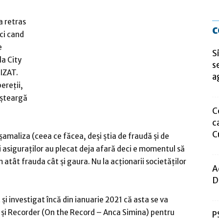
a retras
c
nci cand
e
S
a City
s
UIZAT.
a
ereții,
 șteargă
C
c
C
maliza (ceea ce făcea, deși știa de fraudă și de
ii asiguraților au plecat deja afară deci e momentul să
tât frauda cât și gaura. Nu la acționarii societăților
A
D
i investigat încă din ianuarie 2021 că asta se va
n și Recorder (On the Record – Anca Simina) pentru
P