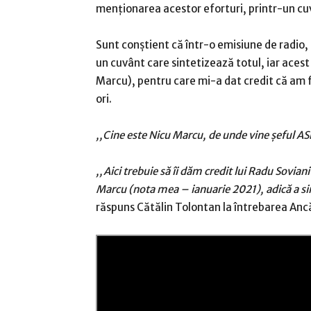
menționarea acestor eforturi, printr-un cu
Sunt conștient că într-o emisiune de radio,
un cuvânt care sintetizează totul, iar acest
Marcu), pentru care mi-a dat credit că am 
ori.
,,Cine este Nicu Marcu, de unde vine șeful ASF
,,Aici trebuie să îi dăm credit lui Radu Sovian
Marcu (nota mea – ianuarie 2021), adică a s
răspuns Cătălin Tolontan la întrebarea An