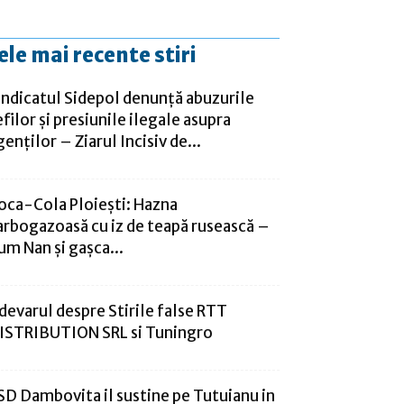
ele mai recente stiri
indicatul Sidepol denunță abuzurile
efilor și presiunile ilegale asupra
genților – Ziarul Incisiv de...
oca-Cola Ploiești: Hazna
arbogazoasă cu iz de teapă rusească –
um Nan și gașca...
devarul despre Stirile false RTT
ISTRIBUTION SRL si Tuningro
SD Dambovita il sustine pe Tutuianu in