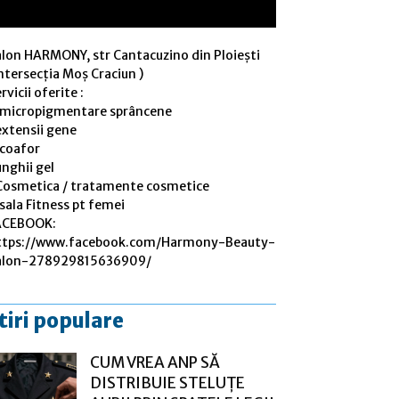
alon HARMONY, str Cantacuzino din Ploiești
ntersecția Moș Craciun )
rvicii oferite :
 micropigmentare sprâncene
extensii gene
 coafor
nghii gel
Cosmetica / tratamente cosmetice
sala Fitness pt femei
ACEBOOK:
ttps://www.facebook.com/Harmony-Beauty-
alon-278929815636909/
tiri populare
CUM VREA ANP SĂ
DISTRIBUIE STELUȚE