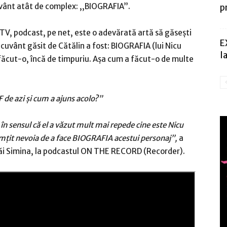
vânt atât de complex: ,,BIOGRAFIA”.
p
 TV, podcast, pe net, este o adevărată artă să găsești
E
 cuvânt găsit de Cătălin a fost: BIOGRAFIA (lui Nicu
l
făcut-o, încă de timpuriu. Așa cum a făcut-o de multe
 de azi și cum a ajuns acolo?”
i în sensul că el a văzut mult mai repede cine este Nicu
imțit nevoia de a face BIOGRAFIA acestui personaj”,
a
căi Simina, la podcastul ON THE RECORD (Recorder).