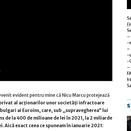
S
(i
Se
–
-
–
-u
-
– 
F
h
S
devenit evident pentru mine că Nicu Marcu protejează
 privat al acționarilor unor societăți infractoare
s
bulgari ai Euroins, care, sub ,,supravegherea” lui
s de la 400 de milioane de lei în 2021, la 2 miliarde
ei. Aică exact ceea ce spuneam în ianuarie 2021: