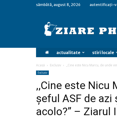
sâmbătă, august 8, 2026
autentificați-v
actualitate
stiri locale
Acasă
Exclusiv
,,Cine este Nicu Marcu, de unde vine
Exclusiv
,,Cine este Nicu
șeful ASF de azi 
acolo?” – Ziarul 