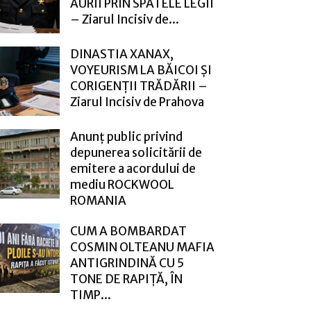
AURII PRIN SPATELE LEGII
– Ziarul Incisiv de...
DINASTIA XANAX,
VOYEURISM LA BĂICOI ȘI
CORIGENȚII TRĂDĂRII –
Ziarul Incisiv de Prahova
Anunț public privind
depunerea solicitării de
emitere a acordului de
mediu ROCKWOOL
ROMANIA
CUM A BOMBARDAT
COSMIN OLTEANU MAFIA
ANTIGRINDINĂ CU 5
TONE DE RAPIȚĂ, ÎN
TIMP...