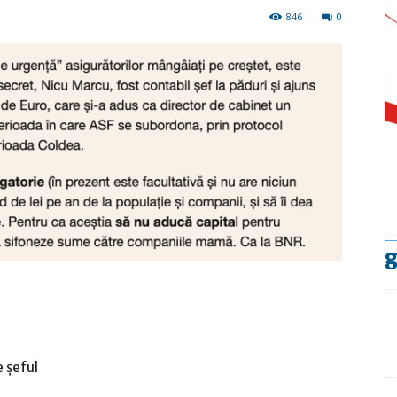
846
0
g
e șeful