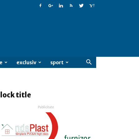
e
exclusiv
sport
lock title
Publicitate