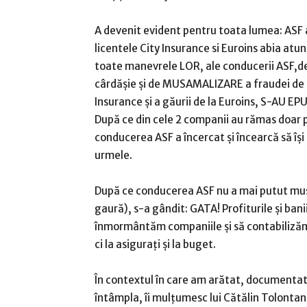
A devenit evident pentru toata lumea: ASF 
licentele City Insurance si Euroins abia atu
toate manevrele LOR, ale conducerii ASF,d
cârdășie și de MUSAMALIZARE a fraudei de l
Insurance și a găurii de la Euroins, S-AU EP
După ce din cele 2 companii au rămas doar p
conducerea ASF a încercat și încearcă să își
urmele.
După ce conducerea ASF nu a mai putut mușa
gaură), s-a gândit: GATA! Profiturile și ban
înmormântăm companiile și să contabilizăm a
ci la asigurați și la buget.
În contextul în care am arătat, documentat ș
întâmpla, îi mulțumesc lui Cătălin Tolonta