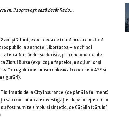
rcu nu îl supraveghează decât Radu…
 ani și 2 luni,
exact ceea ce toată presa constată
eres public, a anchetei Libertatea – a echipei
ertatea alăturându-se decisiv, prin documente ale
ca Ziarul Bursa (explicația faptelor, a acțiunilor și
area întregului mecanism dolosiv al conducerii ASF și
asigurări).
F la frauda de la City Insurance (de până la faliment)
nții sau continuări ale investigației după începerea, în
au fost numite simplu și sintetic, de Cătălin (căruia îi
: