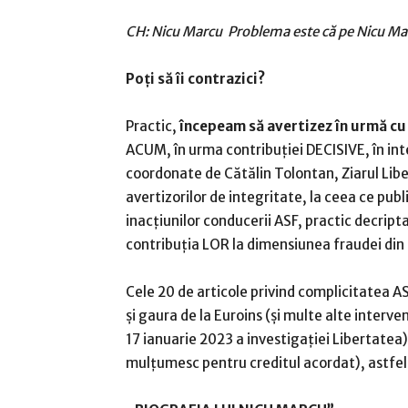
CH: Nicu Marcu Problema este că pe Nicu Ma
Poți să îi
contrazici?
Practic,
începeam să avertizez în urmă cu 2
ACUM, în urma contribuției DECISIVE, în int
coordonate de Cătălin Tolontan, Ziarul Lib
avertizorilor de integritate, la ceea ce publi
inacțiunilor conducerii ASF, practic decript
contribuția LOR la dimensiunea fraudei din 
Cele 20 de articole privind complicitatea AS
și gaura de la Euroins (și multe alte interve
17 ianuarie 2023 a investigației Libertatea) 
mulțumesc pentru creditul acordat), astfel