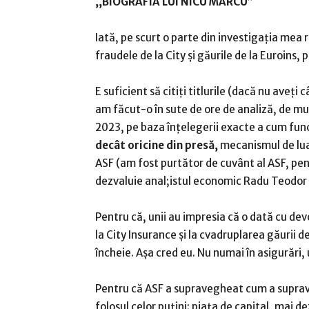
,,BIOGRAFIA LUI NICU MARCU”
Iată, pe scurt o parte din investigația mea
fraudele de la City și găurile de la Euroins,
E suficient să citiți titlurile (dacă nu aveți
am făcut-o în sute de ore de analiză, de m
2023, pe baza înțelegerii exacte a cum func
decât oricine din presă,
mecanismul de luar
ASF (am fost purtător de cuvânt al ASF, pe
dezvaluie anal;istul economic Radu Teodor 
Pentru că, unii au impresia că o dată cu dev
la City Insurance și la cvadruplarea găurii d
încheie. Așa cred eu. Nu numai în asigurări,
Pentru că ASF a supravegheat cum a suprave
folosul celor puțini: piața de capital, mai de