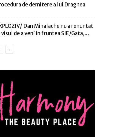
rocedura de demitere a lui Dragnea
XPLOZIV/ Dan Mihalache nu a renuntat
a visul de a veni in fruntea SIE/Gata,...