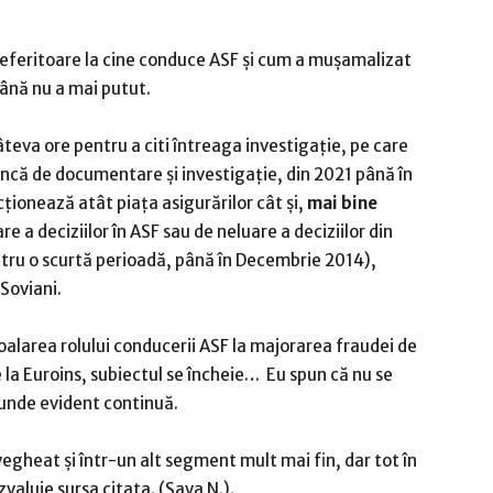
 referitoare la cine conduce ASF și cum a mușamalizat
 până nu a mai putut.
 câteva ore pentru a citi întreaga investigație, pe care
uncă de documentare și investigație, din 2021 până în
ționează atât piața asigurărilor cât și,
mai bine
e a deciziilor în ASF sau de neluare a deciziilor din
ntru o scurtă perioadă, până în Decembrie 2014),
Soviani.
oalarea rolului conducerii ASF la majorarea fraudei de
e la Euroins, subiectul se încheie… Eu spun că nu se
 unde evident continuă.
gheat și într-un alt segment mult mai fin, dar tot în
zvaluie sursa citata. (Sava N.).