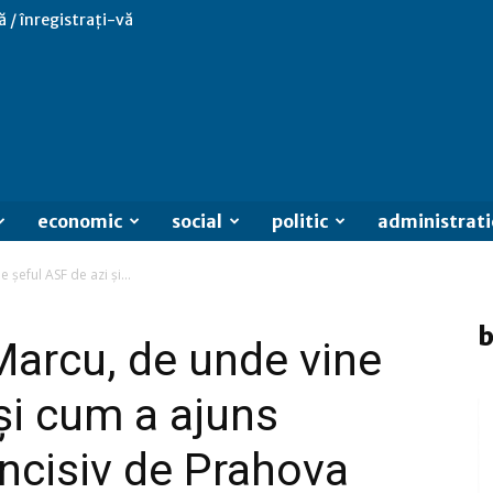
ă / înregistrați-vă
economic
social
politic
administrati
 șeful ASF de azi și...
b
 Marcu, de unde vine
și cum a ajuns
Incisiv de Prahova