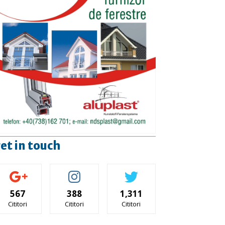
et in touch
567
388
1,311
Cititori
Cititori
Cititori