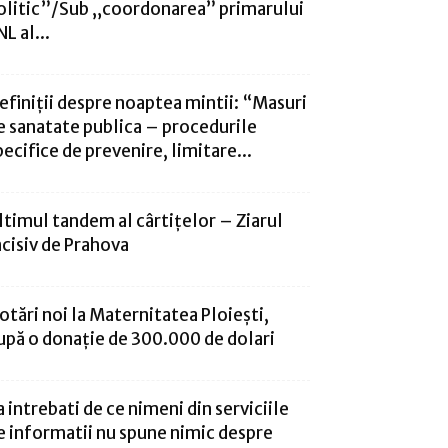
olitic”/Sub „coordonarea” primarului
NL al...
efiniţii despre noaptea mintii: “Masuri
e sanatate publica – procedurile
pecifice de prevenire, limitare...
ltimul tandem al cârtițelor – Ziarul
ncisiv de Prahova
otări noi la Maternitatea Ploieşti,
upă o donaţie de 300.000 de dolari
a intrebati de ce nimeni din serviciile
e informatii nu spune nimic despre