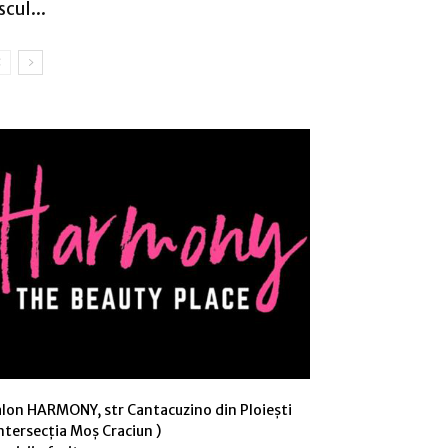
scul...
alon HARMONY, str Cantacuzino din Ploiești
ntersecția Moș Craciun )