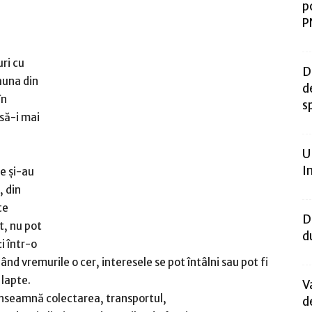
p
P
ri cu
D
auna din
d
în
s
 să-i mai
U
I
re și-au
, din
te
D
t, nu pot
d
ți într-o
Când vremurile o cer, interesele se pot întâlni sau pot fi
 lapte.
V
înseamnă colectarea, transportul,
d