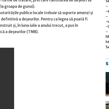
e forme de tratare, prin care cantitatea de deșeuri să
Se
–
(la groapa de gunoi).
-
autoritățile publice locale trebuie să suporte amenzi și
–
 definitivă a deșeurilor. Pentru ca legea să poată fi
-u
ruit și, în luna iulie a anului trecut, a pus în
-
– 
că a deșeurilor (TMB).
F
h
S
s