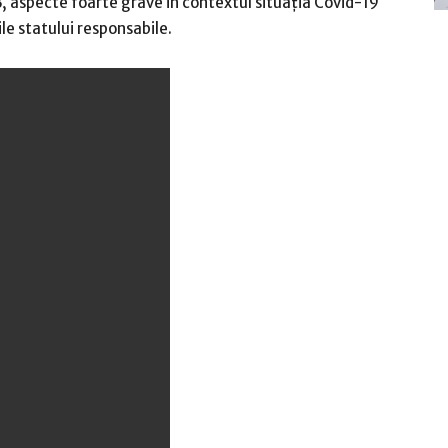
, aspecte foarte grave in contextul situația Covid-19
ile statului responsabile.