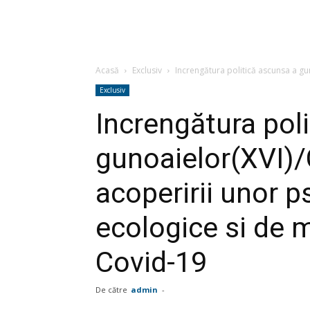
Acasă
Exclusiv
Increngătura politică ascunsa a gun
Exclusiv
Increngătura pol
gunoaielor(XVI)/
acoperirii unor p
ecologice si de m
Covid-19
De către
admin
-