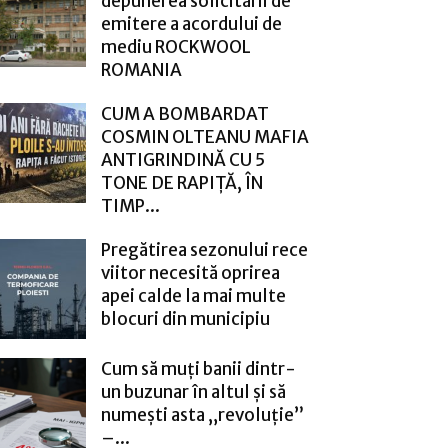
depunerea solicitării de
emitere a acordului de
mediu ROCKWOOL
ROMANIA
CUM A BOMBARDAT
COSMIN OLTEANU MAFIA
ANTIGRINDINĂ CU 5
TONE DE RAPIȚĂ, ÎN
TIMP...
Pregătirea sezonului rece
viitor necesită oprirea
apei calde la mai multe
blocuri din municipiu
Cum să muți banii dintr-
un buzunar în altul și să
numești asta „revoluție”
–...