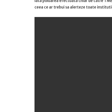
Iata poluarea efectuata chiar de catre TMB
ceea ce ar trebui sa alerteze toate instituti