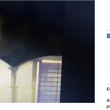
g
c
A
p