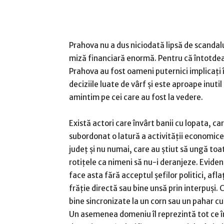
Prahova nu a dus niciodată lipsă de scandalu
miză financiară enormă. Pentru că întotde
Prahova au fost oameni puternici implicați 
deciziile luate de vârf și este aproape inutil
amintim pe cei care au fost la vedere.
Există actori care învârt banii cu lopata, ca
subordonat o latură a activității economice
județ și nu numai, care au știut să ungă toa
rotițele ca nimeni să nu-i deranjeze. Eviden
face asta fără acceptul șefilor politici, afla
frăție directă sau bine unsă prin interpuși. 
bine sincronizate la un corn sau un pahar cu
Un asemenea domeniu îl reprezintă tot ce 