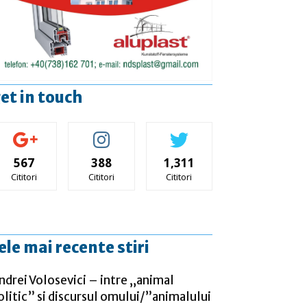
et in touch
567
388
1,311
Cititori
Cititori
Cititori
ele mai recente stiri
ndrei Volosevici – intre „animal
olitic” si discursul omului/”animalului