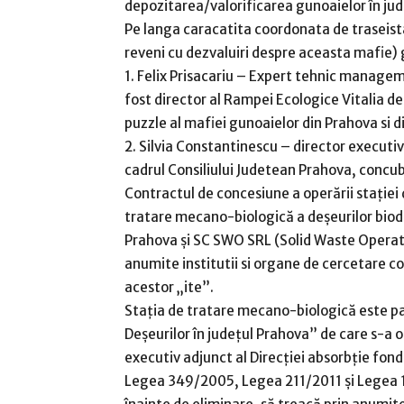
depozitarea/valorificarea gunoaielor în jude
Pe langa caracatita coordonata de traseista
reveni cu dezvaluiri despre aceasta mafie) 
1. Felix Prisacariu – Expert tehnic managem
fost director al Rampei Ecologice Vitalia de
puzzle al mafiei gunoaielor din Prahova si di
2. Silvia Constantinescu – director executiv
cadrul Consiliului Judetean Prahova, concu
Contractul de concesiune a operării stației d
tratare mecano-biologică a deșeurilor biode
Prahova și SC SWO SRL (Solid Waste Operati
anumite institutii si organe de cercetare c
acestor „ite”.
Stația de tratare mecano-biologică este p
Deșeurilor în județul Prahova” de care s-a 
executiv adjunct al Direcţiei absorbţie fon
Legea 349/2005, Legea 211/2011 și Legea 1