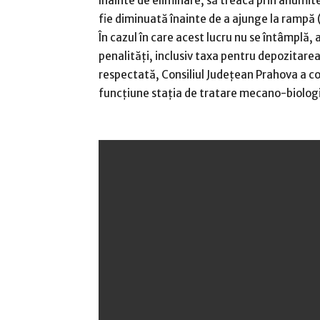
înainte de eliminare, să treacă prin anumit
fie diminuată înainte de a ajunge la rampă 
În cazul în care acest lucru nu se întâmplă, 
penalități, inclusiv taxa pentru depozitarea
respectată, Consiliul Județean Prahova a const
funcțiune stația de tratare mecano-biologi