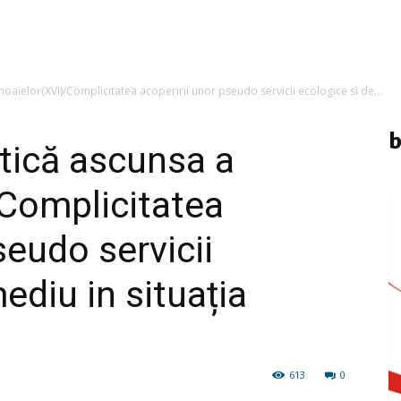
oaielor(XVI)/Complicitatea acoperirii unor pseudo servicii ecologice si de...
b
itică ascunsa a
Complicitatea
seudo servicii
ediu in situația
613
0