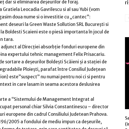
ț dar si eliminarea deşeurilor de foraj.
ri
 Gratiela Leocadia Gavrilescu si al sau Yubi (vom
gasim doua nume si o investitie cu „cantec”:
ent deseuri la Green Waste Sollution SRL Bucureşti si
 la Boldesti Scaieni este o piesă importanta în jocul de
n tara.
 adjunct al Direcţiei absorbţie fonduri europene din
bina expertului tehnic management Felix Prisacariu.
e sortare a deșeurilor Boldești Scăieni și a stației de
gradabile Ploiești, parafat între Consiliul Județean
on) este”suspect” nu numai pentru noi ci si pentru
ontext in care lasam in seama acestora deslusirea
arte a “Sistemului de Management Integrat al
ocupat personal chiar Silvia Constantinescu – director
duri europene din cadrul Consiliului Judetean Prahova.
S
96/2005 a fondului de mediu impun ca deșeurile,
(i