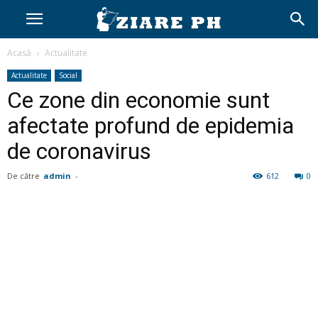
Acasă
Actualitate
Actualitate
Social
Ce zone din economie sunt
afectate profund de epidemia
de coronavirus
De către
admin
-
612
0