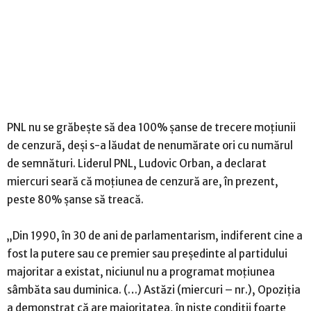
PNL nu se grăbește să dea 100% șanse de trecere moțiunii
de cenzură, deși s-a lăudat de nenumărate ori cu numărul
de semnături. Liderul PNL, Ludovic Orban, a declarat
miercuri seară că moţiunea de cenzură are, în prezent,
peste 80% şanse să treacă.
„Din 1990, în 30 de ani de parlamentarism, indiferent cine a
fost la putere sau ce premier sau preşedinte al partidului
majoritar a existat, niciunul nu a programat moţiunea
sâmbăta sau duminica. (…) Astăzi (miercuri – nr.), Opoziţia
a demonstrat că are majoritatea, în nişte condiţii foarte