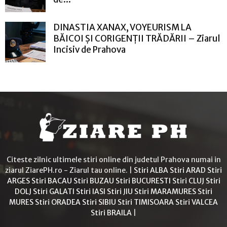
DINASTIA XANAX, VOYEURISM LA
BĂICOI ȘI CORIGENȚII TRĂDĂRII – Ziarul
Incisiv de Prahova
Citeste zilnic ultimele stiri online din judetul Prahova numai in
ziarul ZiarePH.ro - Ziarul tau online. |
Stiri ALBA
Stiri ARAD
Stiri
ARGES
Stiri BACAU
Stiri BUZAU
Stiri BUCURESTI
Stiri CLUJ
Stiri
DOLJ
Stiri GALATI
Stiri IASI
Stiri JIU
Stiri MARAMURES
Stiri
MURES
Stiri ORADEA
Stiri SIBIU
Stiri TIMISOARA
Stiri VALCEA
Stiri BRAILA
|