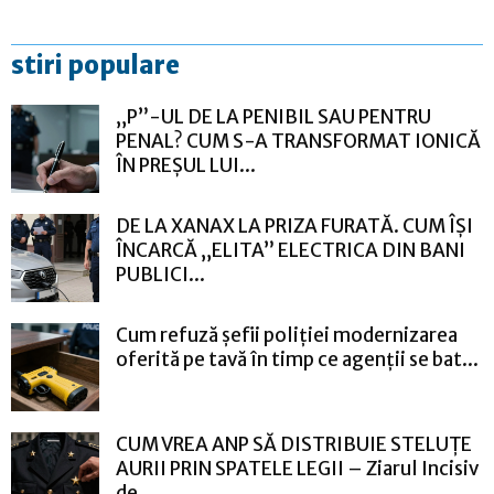
stiri populare
„P”-UL DE LA PENIBIL SAU PENTRU
PENAL? CUM S-A TRANSFORMAT IONICĂ
ÎN PREȘUL LUI...
DE LA XANAX LA PRIZA FURATĂ. CUM ÎȘI
ÎNCARCĂ „ELITA” ELECTRICA DIN BANI
PUBLICI...
Cum refuză șefii poliției modernizarea
oferită pe tavă în timp ce agenții se bat...
CUM VREA ANP SĂ DISTRIBUIE STELUȚE
AURII PRIN SPATELE LEGII – Ziarul Incisiv
de...