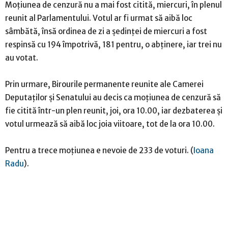
Moțiunea de cenzură nu a mai fost citită, miercuri, în plenul
reunit al Parlamentului. Votul ar fi urmat să aibă loc
sâmbătă, însă ordinea de zi a ședinței de miercuri a fost
respinsă cu 194 împotrivă, 181 pentru, o abținere, iar trei nu
au votat.
Prin urmare, Birourile permanente reunite ale Camerei
Deputaților și Senatului au decis ca moțiunea de cenzură să
fie citită într-un plen reunit, joi, ora 10.00, iar dezbaterea și
votul urmează să aibă loc joia viitoare, tot de la ora 10.00.
Pentru a trece moțiunea e nevoie de 233 de voturi. (
Ioana
Radu
).