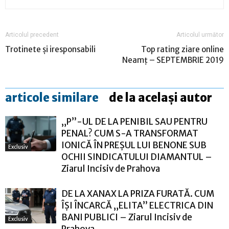
Articolul precedent
Articolul următor
Trotinete și iresponsabili
Top rating ziare online
Neamț – SEPTEMBRIE 2019
articole similare
de la același autor
„P”-UL DE LA PENIBIL SAU PENTRU
PENAL? CUM S-A TRANSFORMAT
IONICĂ ÎN PREȘUL LUI BENONE SUB
Exclusiv
OCHII SINDICATULUI DIAMANTUL –
Ziarul Incisiv de Prahova
DE LA XANAX LA PRIZA FURATĂ. CUM
ÎȘI ÎNCARCĂ „ELITA” ELECTRICA DIN
BANI PUBLICI – Ziarul Incisiv de
Exclusiv