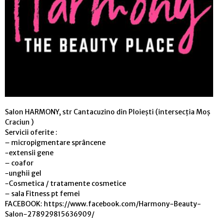
Salon HARMONY, str Cantacuzino din Ploiești (intersecția Moș
Craciun )
Servicii oferite :
– micropigmentare sprâncene
-extensii gene
– coafor
-unghii gel
-Cosmetica / tratamente cosmetice
– sala Fitness pt femei
FACEBOOK: https://www.facebook.com/Harmony-Beauty-
Salon-278929815636909/