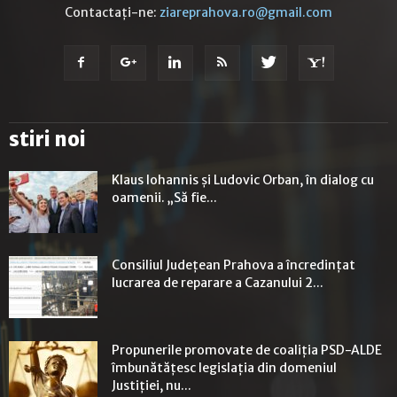
Contactați-ne:
ziareprahova.ro@gmail.com
stiri noi
Klaus Iohannis și Ludovic Orban, în dialog cu
oamenii. „Să fie...
Consiliul Județean Prahova a încredințat
lucrarea de reparare a Cazanului 2...
Propunerile promovate de coaliţia PSD-ALDE
îmbunătăţesc legislaţia din domeniul
Justiţiei, nu...