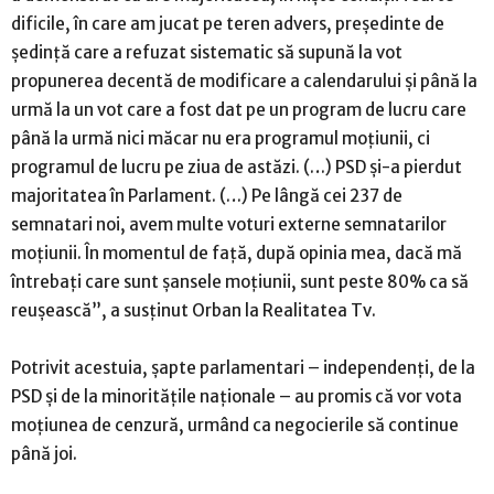
dificile, în care am jucat pe teren advers, preşedinte de
şedinţă care a refuzat sistematic să supună la vot
propunerea decentă de modificare a calendarului şi până la
urmă la un vot care a fost dat pe un program de lucru care
până la urmă nici măcar nu era programul moţiunii, ci
programul de lucru pe ziua de astăzi. (…) PSD şi-a pierdut
majoritatea în Parlament. (…) Pe lângă cei 237 de
semnatari noi, avem multe voturi externe semnatarilor
moţiunii. În momentul de faţă, după opinia mea, dacă mă
întrebaţi care sunt şansele moţiunii, sunt peste 80% ca să
reuşească”, a susținut Orban la Realitatea Tv.
Potrivit acestuia, şapte parlamentari – independenţi, de la
PSD şi de la minorităţile naţionale – au promis că vor vota
moţiunea de cenzură, urmând ca negocierile să continue
până joi.