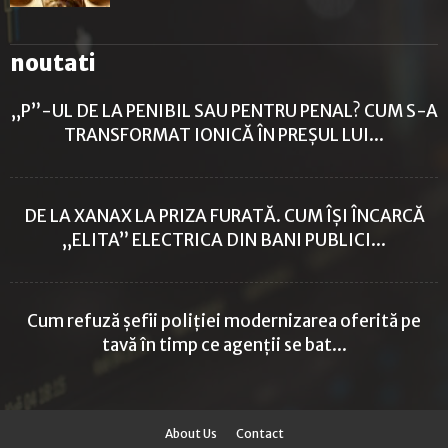
noutati
„P”-UL DE LA PENIBIL SAU PENTRU PENAL? CUM S-A
TRANSFORMAT IONICĂ ÎN PREȘUL LUI...
DE LA XANAX LA PRIZA FURATĂ. CUM ÎȘI ÎNCARCĂ
„ELITA” ELECTRICA DIN BANI PUBLICI...
Cum refuză șefii poliției modernizarea oferită pe
tavă în timp ce agenții se bat...
About Us
Contact