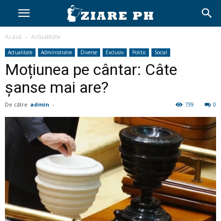
Acasă
Actualitate
Actualitate
Administratie
Diverse
Exclusiv
Politic
Social
Moțiunea pe cântar: Câte
șanse mai are?
De către
admin
-
739
0