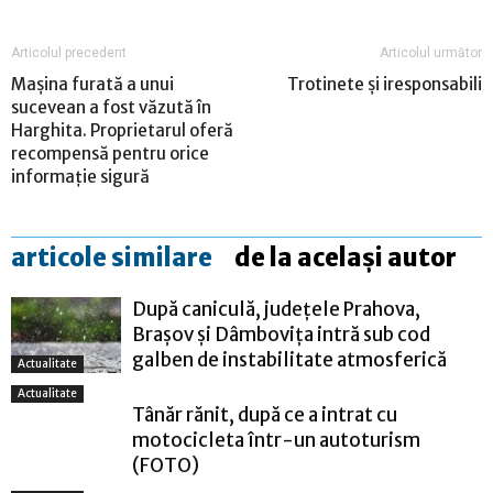
Articolul precedent
Articolul următor
Mașina furată a unui
Trotinete și iresponsabili
sucevean a fost văzută în
Harghita. Proprietarul oferă
recompensă pentru orice
informație sigură
articole similare
de la același autor
După caniculă, județele Prahova,
Brașov și Dâmbovița intră sub cod
galben de instabilitate atmosferică
Actualitate
Actualitate
Tânăr rănit, după ce a intrat cu
motocicleta într-un autoturism
(FOTO)