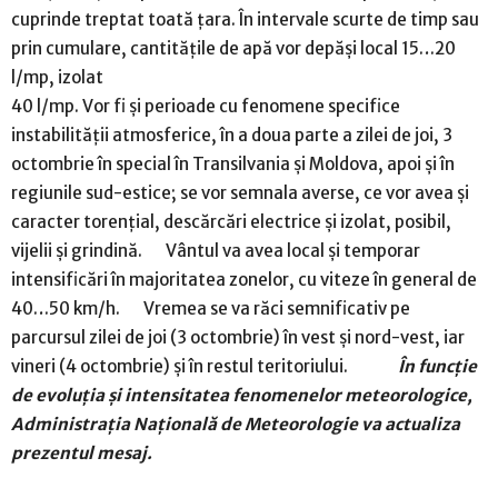
cuprinde treptat toată țara. În intervale scurte de timp sau
prin cumulare, cantitățile de apă vor depăși local 15…20
l/mp, izolat
40 l/mp. Vor fi și perioade cu fenomene specifice
instabilității atmosferice, în a doua parte a zilei de joi, 3
octombrie în special în Transilvania și Moldova, apoi și în
regiunile sud-estice; se vor semnala averse, ce vor avea și
caracter torențial, descărcări electrice și izolat, posibil,
vijelii și grindină. Vântul va avea local și temporar
intensificări în majoritatea zonelor, cu viteze în general de
40…50 km/h. Vremea se va răci semnificativ pe
parcursul zilei de joi (3 octombrie) în vest și nord-vest, iar
vineri (4 octombrie) și în restul teritoriului.
În funcţie
de evoluţia şi intensitatea fenomenelor meteorologice,
Administraţia Naţională de Meteorologie va actualiza
prezentul mesaj
.