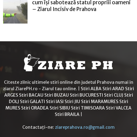
cum își sabotează statul propriii oameni
– Ziarul Incisiv de Prahova
Citeste zilnic ultimele stiri online din judetul Prahova numai in
ziarul ZiarePH.ro - Ziarul tau online. |
Stiri ALBA
Stiri ARAD
Stiri
ARGES
Stiri BACAU
Stiri BUZAU
Stiri BUCURESTI
Stiri CLUJ
Stiri
DOLJ
Stiri GALATI
Stiri IASI
Stiri JIU
Stiri MARAMURES
Stiri
MURES
Stiri ORADEA
Stiri SIBIU
Stiri TIMISOARA
Stiri VALCEA
Stiri BRAILA
|
Contactați-ne:
ziareprahova.ro@gmail.com