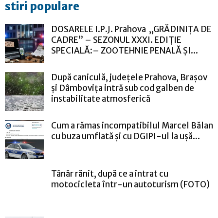
stiri populare
DOSARELE I.P.J. Prahova „GRĂDINIȚA DE
CADRE” – SEZONUL XXXI. EDIȚIE
SPECIALĂ:– ZOOTEHNIE PENALĂ ȘI...
După caniculă, județele Prahova, Brașov
și Dâmbovița intră sub cod galben de
instabilitate atmosferică
Cum a rămas incompatibilul Marcel Bălan
cu buza umflată și cu DGIPI-ul la ușă...
Tânăr rănit, după ce a intrat cu
motocicleta într-un autoturism (FOTO)