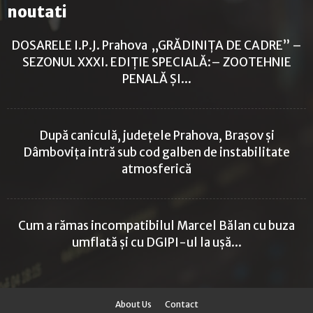
noutati
DOSARELE I.P.J. Prahova „GRĂDINIȚA DE CADRE” –
SEZONUL XXXI. EDIȚIE SPECIALĂ:– ZOOTEHNIE
PENALĂ ȘI...
După caniculă, județele Prahova, Brașov și
Dâmbovița intră sub cod galben de instabilitate
atmosferică
Cum a rămas incompatibilul Marcel Bălan cu buza
umflată și cu DGIPI-ul la ușă...
About Us
Contact